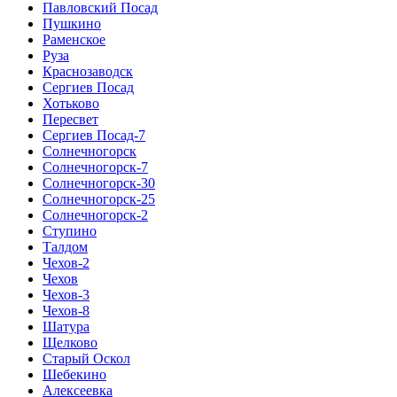
Павловский Посад
Пушкино
Раменское
Руза
Краснозаводск
Сергиев Посад
Хотьково
Пересвет
Сергиев Посад-7
Солнечногорск
Солнечногорск-7
Солнечногорск-30
Солнечногорск-25
Солнечногорск-2
Ступино
Талдом
Чехов-2
Чехов
Чехов-3
Чехов-8
Шатура
Щелково
Старый Оскол
Шебекино
Алексеевка