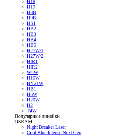
H18
H19
H8B
H9B
HS1
HB2
HB3
HB4
HB5
H27W/1
H27W/2
HIR1
HIR2
W5W
H10W
HY21W
HB1
H6W
H20W
H2
T4W
Популярные линейки
OSRAM
Night Breaker Laser
Cool Blue Intense Next Gen