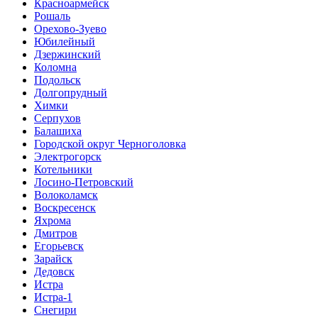
Красноармейск
Рошаль
Орехово-Зуево
Юбилейный
Дзержинский
Коломна
Подольск
Долгопрудный
Химки
Серпухов
Балашиха
Городской округ Черноголовка
Электрогорск
Котельники
Лосино-Петровский
Волоколамск
Воскресенск
Яхрома
Дмитров
Егорьевск
Зарайск
Дедовск
Истра
Истра-1
Снегири