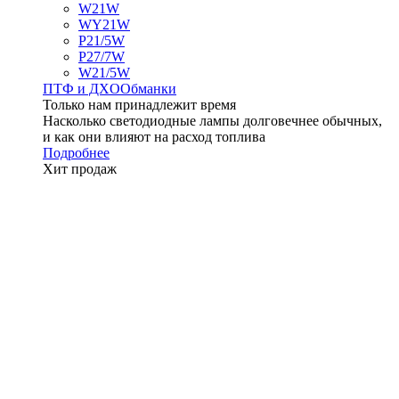
W21W
WY21W
P21/5W
P27/7W
W21/5W
ПТФ и ДXО
Обманки
Только нам принадлежит время
Насколько светодиодные лампы долговечнее обычных,
и как они влияют на расход топлива
Подробнее
Хит продаж