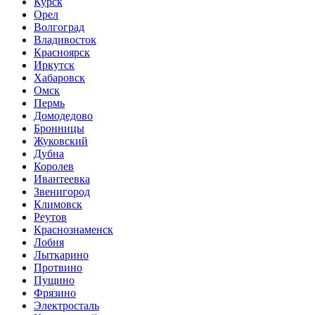
Курск
Орел
Волгоград
Владивосток
Красноярск
Иркутск
Хабаровск
Омск
Пермь
Домодедово
Бронницы
Жуковский
Дубна
Королев
Ивантеевка
Звенигород
Климовск
Реутов
Краснознаменск
Лобня
Лыткарино
Протвино
Пущино
Фрязино
Электросталь