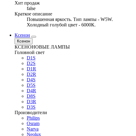
Хит продаж
false
Краткое описание
Повышенная яркость. Тип лампы - W5W.
Холодный голубой цвет - 6000К.
Ксенон
Ксенон
КСЕНОНОВЫЕ ЛАМПЫ
Головной свет
D1S
D2S
D1R
D2R
D4S
D5S
D4R
D8S
D3R
D3S
Производители
Philips
Osram
Narva
Neolux