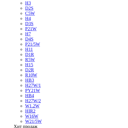
H3
D2S
C5W
H4
D3S
P21W
H7
D4S
P21/5W
H11
D1R
R5W
H15
D2R
R10W
HB3
H27W/1
PY21W
HB4
H27W/2
W1.2W
HIR2
W16W
W21/5W
Хит продаж