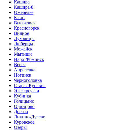
Кашира
Кашира-8
Ожерелье
Клин
Высоковск
Красногорск
Видное
Луховицы
Люберцы
Можайск
Мытищи
Наро-Фоминск
Верея
Апрелевка
Ногинск
Черноголовка
Старая Купавна
Электроугли
Кубинка
Голицыно
Одинцово
Дрезна
Ликино-Дулево
Куровское
Озеры