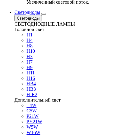
Увеличенный световой поток.
Светодиоды
Светодиоды
СВЕТОДИОДНЫЕ ЛАМПЫ
Головной свет
H1
H4
H8
H10
H3
H7
H9
H11
H16
HB4
HB3
HIR2
Дополнительный свет
T4W
C5W
P21W
PY21W
W5W
W16W