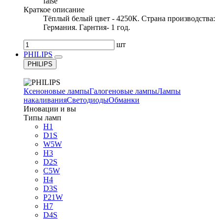
false
Краткое описание
Тёплый белый цвет - 4250К. Страна производства:
Германия. Гарнтия- 1 год.
шт
PHILIPS
PHILIPS
Ксеноновые лампы
Галогеновые лампы
Лампы
накаливания
Светодиоды
Обманки
Иновации и вы
Типы ламп
H1
D1S
W5W
H3
D2S
C5W
H4
D3S
P21W
H7
D4S