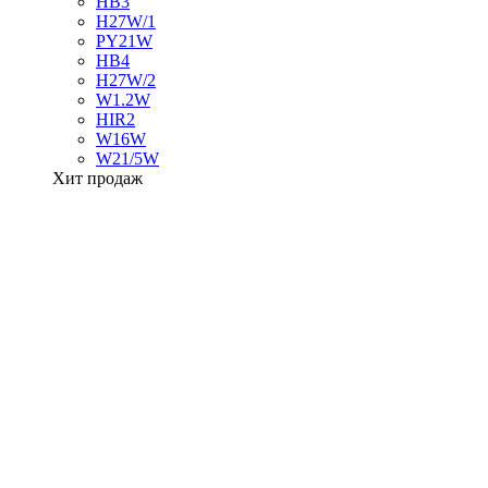
HB3
H27W/1
PY21W
HB4
H27W/2
W1.2W
HIR2
W16W
W21/5W
Хит продаж