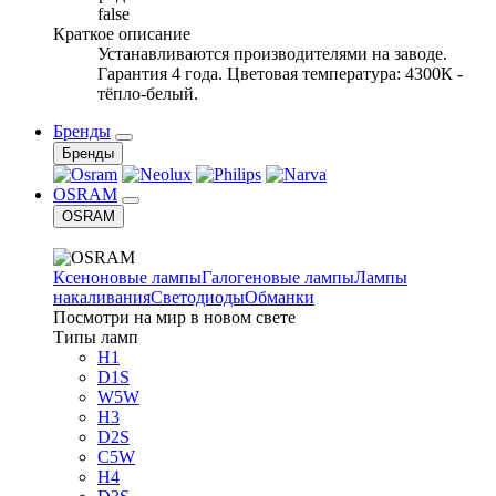
false
Краткое описание
Устанавливаются производителями на заводе.
Гарантия 4 года. Цветовая температура: 4300К -
тёпло-белый.
Бренды
Бренды
OSRAM
OSRAM
Ксеноновые лампы
Галогеновые лампы
Лампы
накаливания
Светодиоды
Обманки
Посмотри на мир в новом свете
Типы ламп
H1
D1S
W5W
H3
D2S
C5W
H4