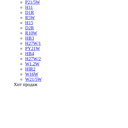
P21/5W
H11
D1R
R5W
H15
D2R
R10W
HB3
H27W/1
PY21W
HB4
H27W/2
W1.2W
HIR2
W16W
W21/5W
Хит продаж