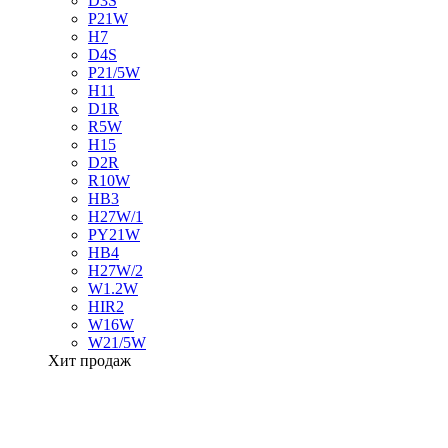
D3S
P21W
H7
D4S
P21/5W
H11
D1R
R5W
H15
D2R
R10W
HB3
H27W/1
PY21W
HB4
H27W/2
W1.2W
HIR2
W16W
W21/5W
Хит продаж