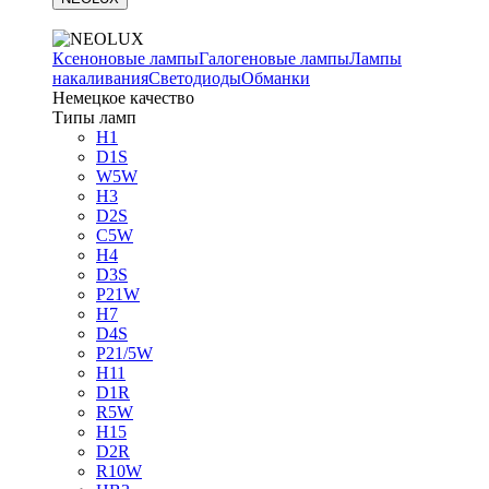
Ксеноновые лампы
Галогеновые лампы
Лампы
накаливания
Светодиоды
Обманки
Немецкое качество
Типы ламп
H1
D1S
W5W
H3
D2S
C5W
H4
D3S
P21W
H7
D4S
P21/5W
H11
D1R
R5W
H15
D2R
R10W