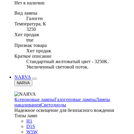
Нет в наличии
Вид лампы
Галоген
Температура, К
3250
Хит продаж
true
Признак товара
Хит продаж
Краткое описание
Стандартный желтоватый цвет - 3250K.
Увеличенный световой поток.
NARVA
NARVA
Ксеноновые лампы
Галогеновые лампы
Лампы
накаливания
Светодиоды
Надежное освещение для безопасного вождения
Типы ламп
H1
D1S
W5W