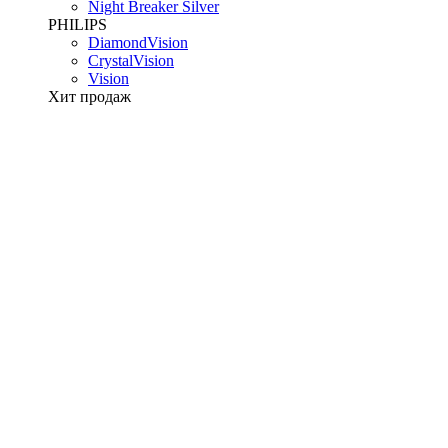
Night Breaker Silver
PHILIPS
DiamondVision
CrystalVision
Vision
Хит продаж