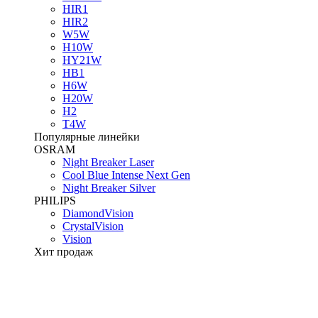
HIR1
HIR2
W5W
H10W
HY21W
HB1
H6W
H20W
H2
T4W
Популярные линейки
OSRAM
Night Breaker Laser
Cool Blue Intense Next Gen
Night Breaker Silver
PHILIPS
DiamondVision
CrystalVision
Vision
Хит продаж