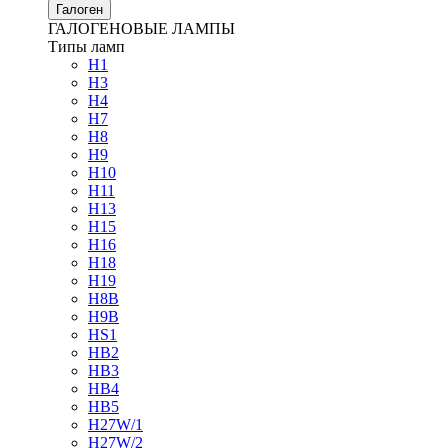
Галоген
ГАЛОГЕНОВЫЕ ЛАМПЫ
Типы ламп
H1
H3
H4
H7
H8
H9
H10
H11
H13
H15
H16
H18
H19
H8B
H9B
HS1
HB2
HB3
HB4
HB5
H27W/1
H27W/2