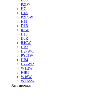
D3S
P21W
H7
D4S
P21/5W
H11
D1R
R5W
H15
D2R
R10W
HB3
H27W/1
PY21W
HB4
H27W/2
W1.2W
HIR2
W16W
W21/5W
Хит продаж