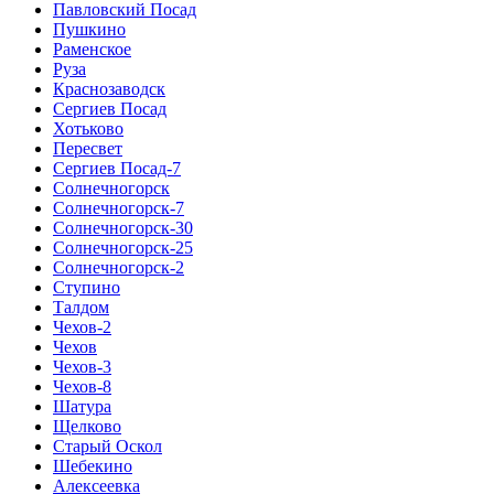
Павловский Посад
Пушкино
Раменское
Руза
Краснозаводск
Сергиев Посад
Хотьково
Пересвет
Сергиев Посад-7
Солнечногорск
Солнечногорск-7
Солнечногорск-30
Солнечногорск-25
Солнечногорск-2
Ступино
Талдом
Чехов-2
Чехов
Чехов-3
Чехов-8
Шатура
Щелково
Старый Оскол
Шебекино
Алексеевка