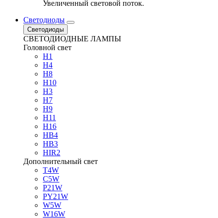
Увеличенный световой поток.
Светодиоды
Светодиоды
СВЕТОДИОДНЫЕ ЛАМПЫ
Головной свет
H1
H4
H8
H10
H3
H7
H9
H11
H16
HB4
HB3
HIR2
Дополнительный свет
T4W
C5W
P21W
PY21W
W5W
W16W