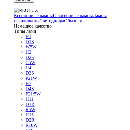
Ксеноновые лампы
Галогеновые лампы
Лампы
накаливания
Светодиоды
Обманки
Немецкое качество
Типы ламп
H1
D1S
W5W
H3
D2S
C5W
H4
D3S
P21W
H7
D4S
P21/5W
H11
D1R
R5W
H15
D2R
R10W