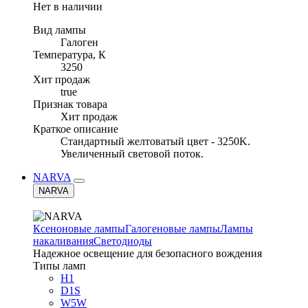
Нет в наличии
Вид лампы
Галоген
Температура, К
3250
Хит продаж
true
Признак товара
Хит продаж
Краткое описание
Стандартный желтоватый цвет - 3250K.
Увеличенный световой поток.
NARVA
NARVA
Ксеноновые лампы
Галогеновые лампы
Лампы
накаливания
Светодиоды
Надежное освещение для безопасного вождения
Типы ламп
H1
D1S
W5W