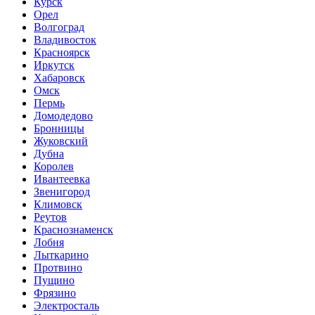
Курск
Орел
Волгоград
Владивосток
Красноярск
Иркутск
Хабаровск
Омск
Пермь
Домодедово
Бронницы
Жуковский
Дубна
Королев
Ивантеевка
Звенигород
Климовск
Реутов
Краснознаменск
Лобня
Лыткарино
Протвино
Пущино
Фрязино
Электросталь