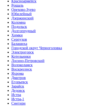
Красноармейск
Рошаль
Орехово-Зуево
Юбилейный
Дзержинский
Коломна
Подольск
Долгопрудный
Химки
Серпухов
Балашиха
Городской округ Черноголовка
Электрогорск
Котельники
Лосино-Петровский
Волоколамск
Воскресенск
Яхрома
Дмитров
Егорьевск
Зарайск
Дедовск
Истра
Истра-1
Снегири