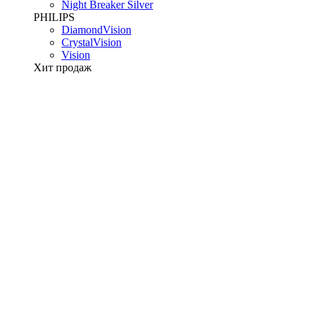
Night Breaker Silver
PHILIPS
DiamondVision
CrystalVision
Vision
Хит продаж