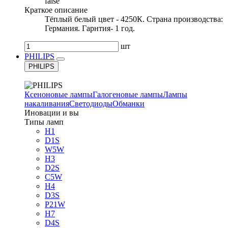
false
Краткое описание
Тёплый белый цвет - 4250К. Страна производства:
Германия. Гарнтия- 1 год.
шт
PHILIPS
PHILIPS
Ксеноновые лампы
Галогеновые лампы
Лампы
накаливания
Светодиоды
Обманки
Иновации и вы
Типы ламп
H1
D1S
W5W
H3
D2S
C5W
H4
D3S
P21W
H7
D4S