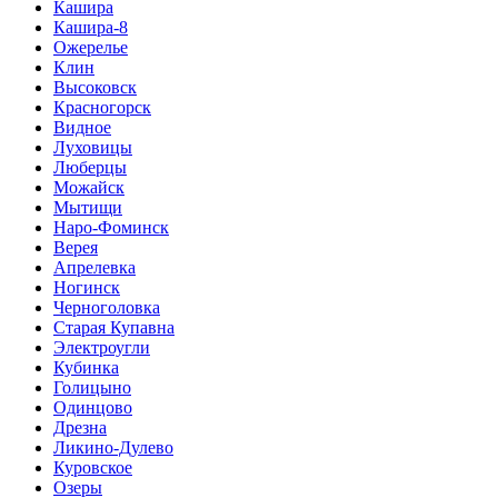
Кашира
Кашира-8
Ожерелье
Клин
Высоковск
Красногорск
Видное
Луховицы
Люберцы
Можайск
Мытищи
Наро-Фоминск
Верея
Апрелевка
Ногинск
Черноголовка
Старая Купавна
Электроугли
Кубинка
Голицыно
Одинцово
Дрезна
Ликино-Дулево
Куровское
Озеры