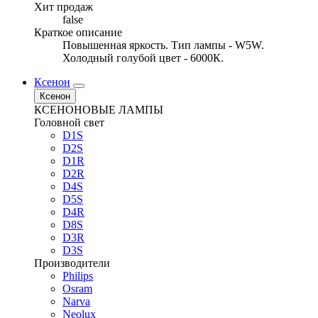
Хит продаж
false
Краткое описание
Повышенная яркость. Тип лампы - W5W.
Холодный голубой цвет - 6000К.
Ксенон
Ксенон
КСЕНОНОВЫЕ ЛАМПЫ
Головной свет
D1S
D2S
D1R
D2R
D4S
D5S
D4R
D8S
D3R
D3S
Производители
Philips
Osram
Narva
Neolux