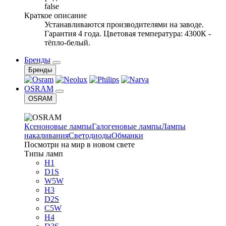
false
Краткое описание
Устанавливаются производителями на заводе.
Гарантия 4 года. Цветовая температура: 4300К -
тёпло-белый.
Бренды
Бренды
OSRAM
OSRAM
Ксеноновые лампы
Галогеновые лампы
Лампы
накаливания
Светодиоды
Обманки
Посмотри на мир в новом свете
Типы ламп
H1
D1S
W5W
H3
D2S
C5W
H4