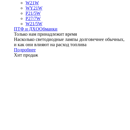
W21W
WY21W
P21/5W
P27/7W
W21/5W
ПТФ и ДXО
Обманки
Только нам принадлежит время
Насколько светодиодные лампы долговечнее обычных,
и как они влияют на расход топлива
Подробнее
Хит продаж