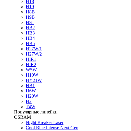
H18
H19
H8B
H9B
HS1
HB2
HB3
HB4
HB5
H27W/1
H27W/2
HIR1
HIR2
W5W
H10W
HY21W
HB1
H6W
H20W
H2
T4W
Популярные линейки
OSRAM
Night Breaker Laser
Cool Blue Intense Next Gen