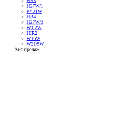
HB3
H27W/1
PY21W
HB4
H27W/2
W1.2W
HIR2
W16W
W21/5W
Хит продаж