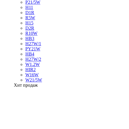
P21/5W
H11
D1R
R5W
H15
D2R
R10W
HB3
H27W/1
PY21W
HB4
H27W/2
W1.2W
HIR2
W16W
W21/5W
Хит продаж