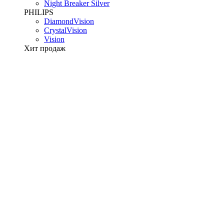
Night Breaker Silver
PHILIPS
DiamondVision
CrystalVision
Vision
Хит продаж