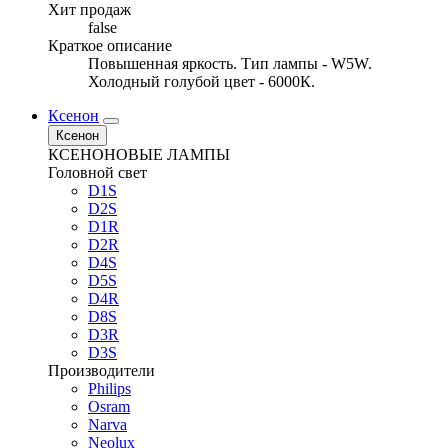
Хит продаж
false
Краткое описание
Повышенная яркость. Тип лампы - W5W.
Холодный голубой цвет - 6000К.
Ксенон
Ксенон
КСЕНОНОВЫЕ ЛАМПЫ
Головной свет
D1S
D2S
D1R
D2R
D4S
D5S
D4R
D8S
D3R
D3S
Производители
Philips
Osram
Narva
Neolux