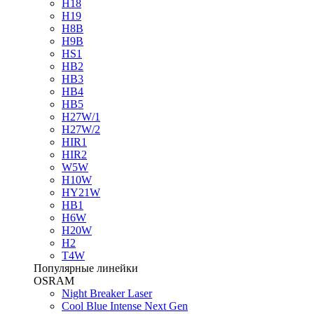
H18
H19
H8B
H9B
HS1
HB2
HB3
HB4
HB5
H27W/1
H27W/2
HIR1
HIR2
W5W
H10W
HY21W
HB1
H6W
H20W
H2
T4W
Популярные линейки
OSRAM
Night Breaker Laser
Cool Blue Intense Next Gen