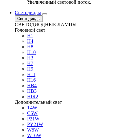
Увеличенный световой поток.
Светодиоды
Светодиоды
СВЕТОДИОДНЫЕ ЛАМПЫ
Головной свет
H1
H4
H8
H10
H3
H7
H9
H11
H16
HB4
HB3
HIR2
Дополнительный свет
T4W
C5W
P21W
PY21W
W5W
W16W