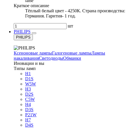
false
Краткое описание
Тёплый белый цвет - 4250К. Страна производства:
Германия. Гарнтия- 1 год.
шт
PHILIPS
PHILIPS
Ксеноновые лампы
Галогеновые лампы
Лампы
накаливания
Светодиоды
Обманки
Иновации и вы
Типы ламп
H1
D1S
W5W
H3
D2S
C5W
H4
D3S
P21W
H7
D4S