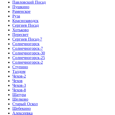
Павловский Посад
Пушкино
Раменское
Руза
Краснозаводск
Сергиев Посад
Хотьково
Пересвет
Сергиев Посад-7
Солнечногорск
Солнечногорск-7
Солнечногорск-30
Солнечногорск-25
Солнечногорск-2
Ступино
Талдом
Чехов-2
Чехов
Чехов-3
Чехов-8
Шатура
Щелково
Старый Оскол
Шебекино
Алексеевка