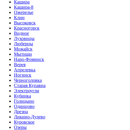
Кашира
Кашира-8
Ожерелье
Клин
Высоковск
Красногорск
Видное
Луховицы
Люберцы
Можайск
Мытищи
Наро-Фоминск
Верея
Апрелевка
Ногинск
Черноголовка
Старая Купавна
Электроугли
Кубинка
Голицыно
Одинцово
Дрезна
Ликино-Дулево
Куровское
Озеры