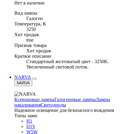
Нет в наличии
Вид лампы
Галоген
Температура, К
3250
Хит продаж
true
Признак товара
Хит продаж
Краткое описание
Стандартный желтоватый цвет - 3250K.
Увеличенный световой поток.
NARVA
NARVA
Ксеноновые лампы
Галогеновые лампы
Лампы
накаливания
Светодиоды
Надежное освещение для безопасного вождения
Типы ламп
H1
D1S
W5W