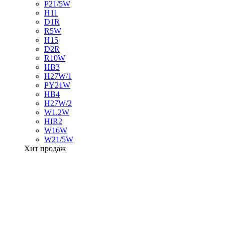
P21/5W
H11
D1R
R5W
H15
D2R
R10W
HB3
H27W/1
PY21W
HB4
H27W/2
W1.2W
HIR2
W16W
W21/5W
Хит продаж