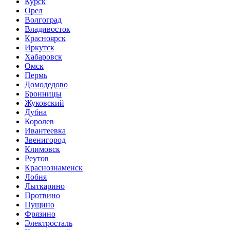
Курск
Орел
Волгоград
Владивосток
Красноярск
Иркутск
Хабаровск
Омск
Пермь
Домодедово
Бронницы
Жуковский
Дубна
Королев
Ивантеевка
Звенигород
Климовск
Реутов
Краснознаменск
Лобня
Лыткарино
Протвино
Пущино
Фрязино
Электросталь