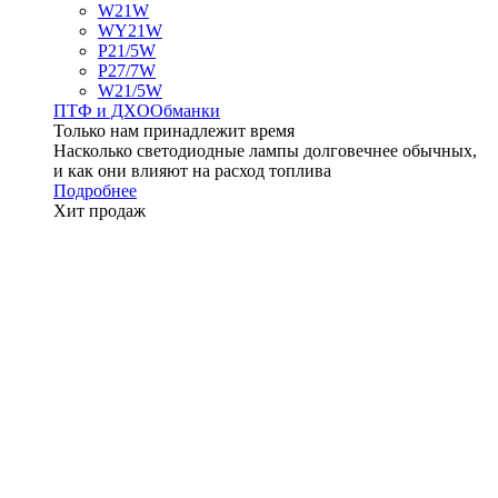
W21W
WY21W
P21/5W
P27/7W
W21/5W
ПТФ и ДXО
Обманки
Только нам принадлежит время
Насколько светодиодные лампы долговечнее обычных,
и как они влияют на расход топлива
Подробнее
Хит продаж