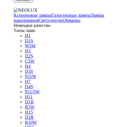
Ксеноновые лампы
Галогеновые лампы
Лампы
накаливания
Светодиоды
Обманки
Немецкое качество
Типы ламп
H1
D1S
W5W
H3
D2S
C5W
H4
D3S
P21W
H7
D4S
P21/5W
H11
D1R
R5W
H15
D2R
R10W