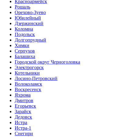
Красноармейск
Рошаль
Орехово-Зуево
Юбилейный
Дзержинский
Коломна
Подольск
Долгопрудный
Химки
Серпухов
Балашиха
Городской округ Черноголовка
Электрогорск
Котельники
Лосино-Петровский
Волоколамск
Воскресенск
Яхрома
Дмитров
Егорьевск
Зарайск
Дедовск
Истра
Истра-1
Снегири