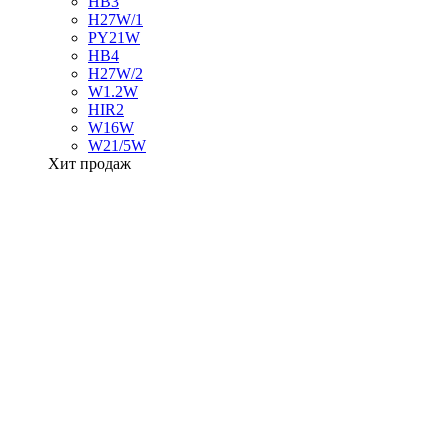
HB3
H27W/1
PY21W
HB4
H27W/2
W1.2W
HIR2
W16W
W21/5W
Хит продаж