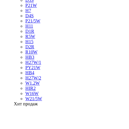
D3S
P21W
H7
D4S
P21/5W
H11
D1R
R5W
H15
D2R
R10W
HB3
H27W/1
PY21W
HB4
H27W/2
W1.2W
HIR2
W16W
W21/5W
Хит продаж