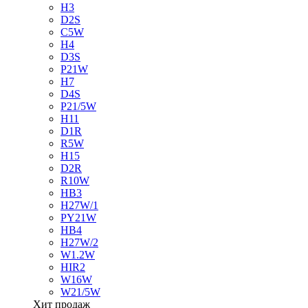
H3
D2S
C5W
H4
D3S
P21W
H7
D4S
P21/5W
H11
D1R
R5W
H15
D2R
R10W
HB3
H27W/1
PY21W
HB4
H27W/2
W1.2W
HIR2
W16W
W21/5W
Хит продаж