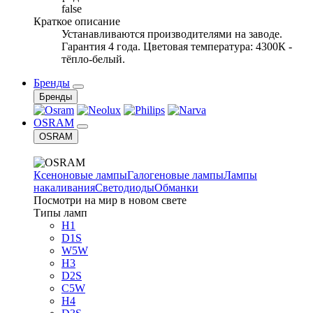
false
Краткое описание
Устанавливаются производителями на заводе.
Гарантия 4 года. Цветовая температура: 4300К -
тёпло-белый.
Бренды
Бренды
OSRAM
OSRAM
Ксеноновые лампы
Галогеновые лампы
Лампы
накаливания
Светодиоды
Обманки
Посмотри на мир в новом свете
Типы ламп
H1
D1S
W5W
H3
D2S
C5W
H4