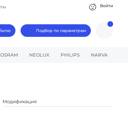
Войти
кты
обилю
Подбор по параметрам
OSRAM
NEOLUX
PHILIPS
NARVA
Модификация