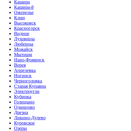
Кашира
Кашира-8
Ожерелье
Клин
Высоковск
Красногорск
Видное
Луховицы
Люберцы
Можайск
Мытищи
Наро-Фоминск
Верея
Апрелевка
Ногинск
Черноголовка
Старая Купавна
Электроугли
Кубинка
Голицыно
Одинцово
Дрезна
Ликино-Дулево
Куровское
Озеры