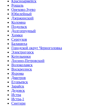
Красноармейск
Рошаль
Орехово-Зуево
Юбилейный
Дзержинский
Коломна
Подольск
Долгопрудный
Химки
Серпухов
Балашиха
Городской округ Черноголовка
Электрогорск
Котельники
Лосино-Петровский
Волоколамск
Воскресенск
Яхрома
Дмитров
Егорьевск
Зарайск
Дедовск
Истра
Истра-1
Снегири