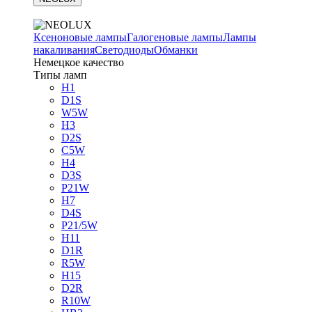
Ксеноновые лампы
Галогеновые лампы
Лампы
накаливания
Светодиоды
Обманки
Немецкое качество
Типы ламп
H1
D1S
W5W
H3
D2S
C5W
H4
D3S
P21W
H7
D4S
P21/5W
H11
D1R
R5W
H15
D2R
R10W