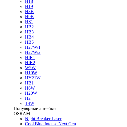
H18
H19
H8B
H9B
HS1
HB2
HB3
HB4
HB5
H27W/1
H27W/2
HIR1
HIR2
W5W
H10W
HY21W
HB1
H6W
H20W
H2
T4W
Популярные линейки
OSRAM
Night Breaker Laser
Cool Blue Intense Next Gen