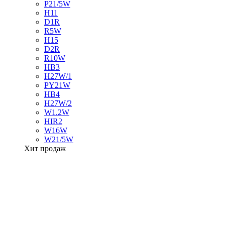
P21/5W
H11
D1R
R5W
H15
D2R
R10W
HB3
H27W/1
PY21W
HB4
H27W/2
W1.2W
HIR2
W16W
W21/5W
Хит продаж