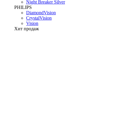
Night Breaker Silver
PHILIPS
DiamondVision
CrystalVision
Vision
Хит продаж