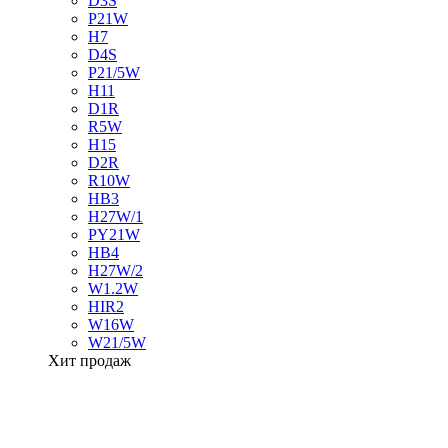
D3S
P21W
H7
D4S
P21/5W
H11
D1R
R5W
H15
D2R
R10W
HB3
H27W/1
PY21W
HB4
H27W/2
W1.2W
HIR2
W16W
W21/5W
Хит продаж