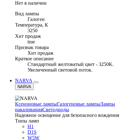
Нет в наличии
Вид лампы
Галоген
Температура, К
3250
Хит продаж
true
Признак товара
Хит продаж
Краткое описание
Стандартный желтоватый цвет - 3250K.
Увеличенный световой поток.
NARVA
NARVA
Ксеноновые лампы
Галогеновые лампы
Лампы
накаливания
Светодиоды
Надежное освещение для безопасного вождения
Типы ламп
H1
D1S
W5W