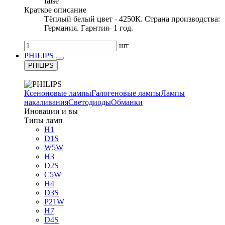
false
Краткое описание
Тёплый белый цвет - 4250К. Страна производства:
Германия. Гарнтия- 1 год.
шт
PHILIPS
PHILIPS
Ксеноновые лампы
Галогеновые лампы
Лампы
накаливания
Светодиоды
Обманки
Иновации и вы
Типы ламп
H1
D1S
W5W
H3
D2S
C5W
H4
D3S
P21W
H7
D4S