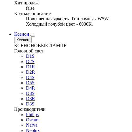
Хит продаж
false
Краткое описание
Повышенная яркость. Тип лампы - W5W.
Холодный голубой цвет - 6000К.
Ксенон
Ксенон
КСЕНОНОВЫЕ ЛАМПЫ
Головной свет
D1S
D2S
D1R
D2R
D4S
D5S
D4R
D8S
D3R
D3S
Производители
Philips
Osram
Narva
Neolux