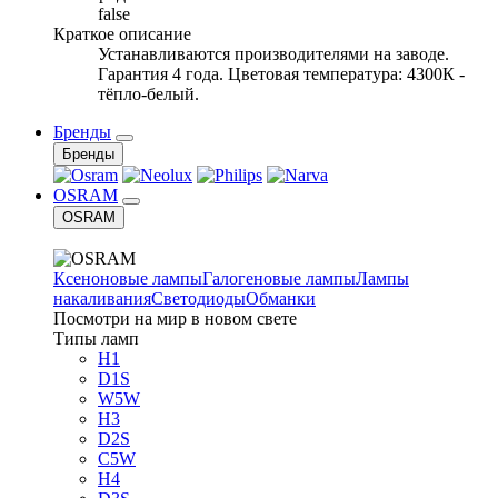
false
Краткое описание
Устанавливаются производителями на заводе.
Гарантия 4 года. Цветовая температура: 4300К -
тёпло-белый.
Бренды
Бренды
OSRAM
OSRAM
Ксеноновые лампы
Галогеновые лампы
Лампы
накаливания
Светодиоды
Обманки
Посмотри на мир в новом свете
Типы ламп
H1
D1S
W5W
H3
D2S
C5W
H4