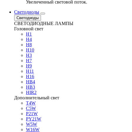
Увеличенный световой поток.
Светодиоды
Светодиоды
СВЕТОДИОДНЫЕ ЛАМПЫ
Головной свет
H1
H4
H8
H10
H3
H7
H9
H11
H16
HB4
HB3
HIR2
Дополнительный свет
T4W
C5W
P21W
PY21W
W5W
W16W