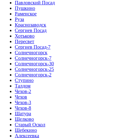
Павловский Посад
Пушкино
Раменское
Руза
Краснозаводск
Сергиев Посад
Хотьково
Пересвет
Сергиев Посад-7
Солнечногорск
Солнечногорск-7
Солнечногорск-30
Солнечногорск-25
Солнечногорск-2
Ступино
Талдом
Чехов-2
Чехов
Чехов-3
Чехов-8
Шатура
Щелково
Старый Оскол
Шебекино
Алексеевка