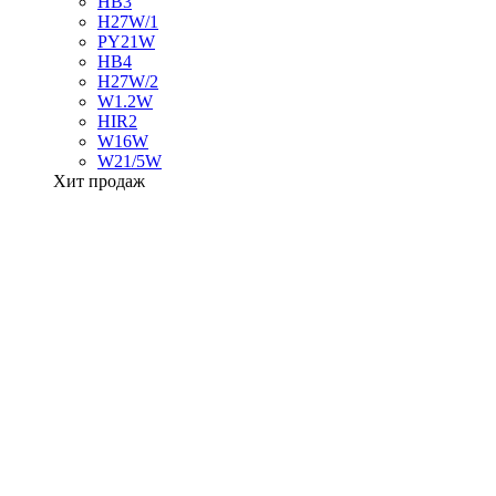
HB3
H27W/1
PY21W
HB4
H27W/2
W1.2W
HIR2
W16W
W21/5W
Хит продаж