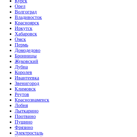
Курск
Орел
Волгоград
Владивосток
Красноярск
Иркутск
Хабаровск
Омск
Пермь
Домодедово
Бронницы
Жуковский
Дубна
Королев
Ивантеевка
Звенигород
Климовск
Реутов
Краснознаменск
Лобня
Лыткарино
Протвино
Пущино
Фрязино
Электросталь