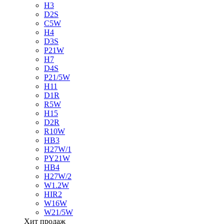
H3
D2S
C5W
H4
D3S
P21W
H7
D4S
P21/5W
H11
D1R
R5W
H15
D2R
R10W
HB3
H27W/1
PY21W
HB4
H27W/2
W1.2W
HIR2
W16W
W21/5W
Хит продаж