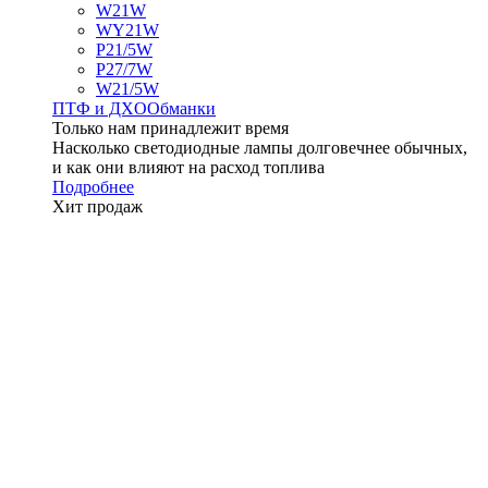
W21W
WY21W
P21/5W
P27/7W
W21/5W
ПТФ и ДXО
Обманки
Только нам принадлежит время
Насколько светодиодные лампы долговечнее обычных,
и как они влияют на расход топлива
Подробнее
Хит продаж