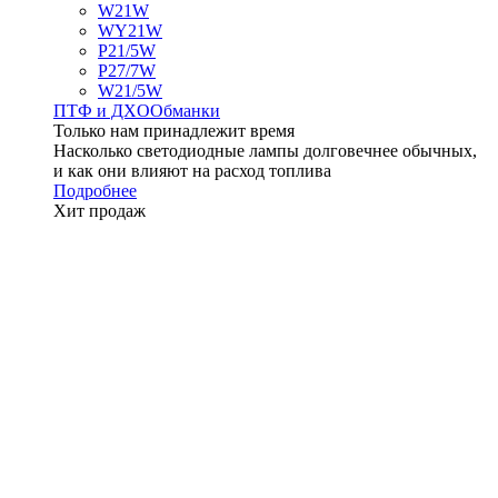
W21W
WY21W
P21/5W
P27/7W
W21/5W
ПТФ и ДXО
Обманки
Только нам принадлежит время
Насколько светодиодные лампы долговечнее обычных,
и как они влияют на расход топлива
Подробнее
Хит продаж