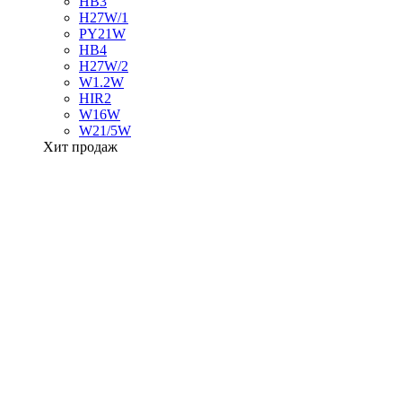
HB3
H27W/1
PY21W
HB4
H27W/2
W1.2W
HIR2
W16W
W21/5W
Хит продаж