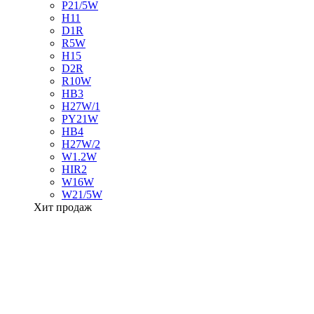
P21/5W
H11
D1R
R5W
H15
D2R
R10W
HB3
H27W/1
PY21W
HB4
H27W/2
W1.2W
HIR2
W16W
W21/5W
Хит продаж