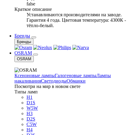
false
Краткое описание
Устанавливаются производителями на заводе.
Гарантия 4 года. Цветовая температура: 4300К -
тёпло-белый.
Бренды
Бренды
OSRAM
OSRAM
Ксеноновые лампы
Галогеновые лампы
Лампы
накаливания
Светодиоды
Обманки
Посмотри на мир в новом свете
Типы ламп
H1
D1S
W5W
H3
D2S
C5W
H4