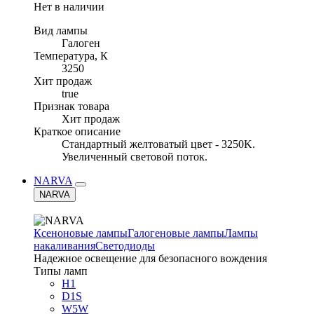
Нет в наличии
Вид лампы
Галоген
Температура, К
3250
Хит продаж
true
Признак товара
Хит продаж
Краткое описание
Стандартный желтоватый цвет - 3250K.
Увеличенный световой поток.
NARVA
NARVA
Ксеноновые лампы
Галогеновые лампы
Лампы
накаливания
Светодиоды
Надежное освещение для безопасного вождения
Типы ламп
H1
D1S
W5W