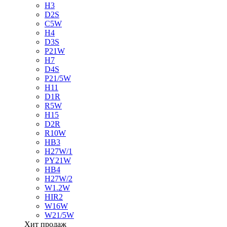
H3
D2S
C5W
H4
D3S
P21W
H7
D4S
P21/5W
H11
D1R
R5W
H15
D2R
R10W
HB3
H27W/1
PY21W
HB4
H27W/2
W1.2W
HIR2
W16W
W21/5W
Хит продаж