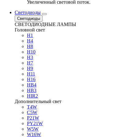
Увеличенный световой поток.
Светодиоды
Светодиоды
СВЕТОДИОДНЫЕ ЛАМПЫ
Головной свет
H1
H4
H8
H10
H3
H7
H9
H11
H16
HB4
HB3
HIR2
Дополнительный свет
T4W
C5W
P21W
PY21W
W5W
W16W