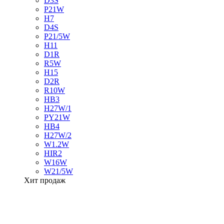
D3S
P21W
H7
D4S
P21/5W
H11
D1R
R5W
H15
D2R
R10W
HB3
H27W/1
PY21W
HB4
H27W/2
W1.2W
HIR2
W16W
W21/5W
Хит продаж