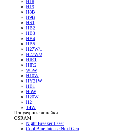
H18
H19
H8B
H9B
HS1
HB2
HB3
HB4
HB5
H27W/1
H27W/2
HIR1
HIR2
W5W
H10W
HY21W
HB1
H6W
H20W
H2
T4W
Популярные линейки
OSRAM
Night Breaker Laser
Cool Blue Intense Next Gen