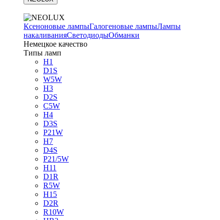
Ксеноновые лампы
Галогеновые лампы
Лампы
накаливания
Светодиоды
Обманки
Немецкое качество
Типы ламп
H1
D1S
W5W
H3
D2S
C5W
H4
D3S
P21W
H7
D4S
P21/5W
H11
D1R
R5W
H15
D2R
R10W