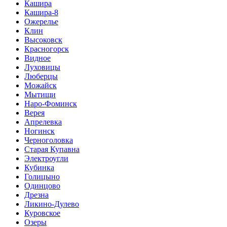
Кашира
Кашира-8
Ожерелье
Клин
Высоковск
Красногорск
Видное
Луховицы
Люберцы
Можайск
Мытищи
Наро-Фоминск
Верея
Апрелевка
Ногинск
Черноголовка
Старая Купавна
Электроугли
Кубинка
Голицыно
Одинцово
Дрезна
Ликино-Дулево
Куровское
Озеры