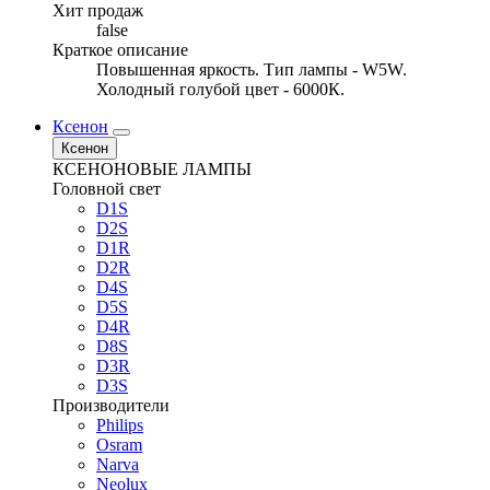
Хит продаж
false
Краткое описание
Повышенная яркость. Тип лампы - W5W.
Холодный голубой цвет - 6000К.
Ксенон
Ксенон
КСЕНОНОВЫЕ ЛАМПЫ
Головной свет
D1S
D2S
D1R
D2R
D4S
D5S
D4R
D8S
D3R
D3S
Производители
Philips
Osram
Narva
Neolux