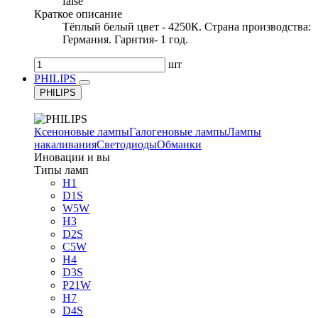
false
Краткое описание
Тёплый белый цвет - 4250К. Страна производства:
Германия. Гарнтия- 1 год.
шт
PHILIPS
PHILIPS
Ксеноновые лампы
Галогеновые лампы
Лампы
накаливания
Светодиоды
Обманки
Иновации и вы
Типы ламп
H1
D1S
W5W
H3
D2S
C5W
H4
D3S
P21W
H7
D4S