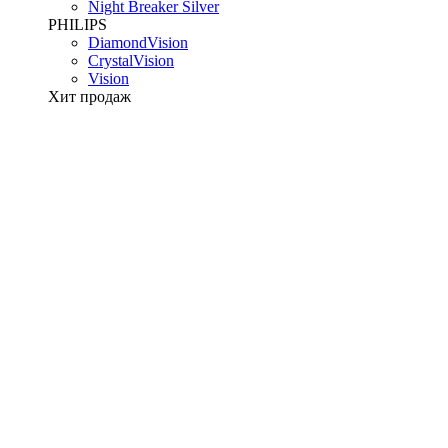
Night Breaker Silver
PHILIPS
DiamondVision
CrystalVision
Vision
Хит продаж