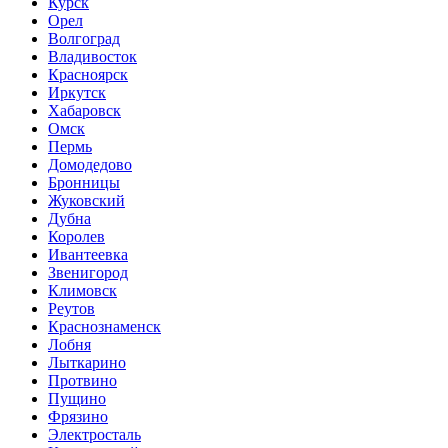
Курск
Орел
Волгоград
Владивосток
Красноярск
Иркутск
Хабаровск
Омск
Пермь
Домодедово
Бронницы
Жуковский
Дубна
Королев
Ивантеевка
Звенигород
Климовск
Реутов
Краснознаменск
Лобня
Лыткарино
Протвино
Пущино
Фрязино
Электросталь