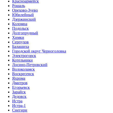
Красноармейск
Рошаль
Орехово-Зуево
Юбилейный
Дзержинский
Коломна
Подольск
Долгопрудный
Химки
Серпухов
Балашиха
Городской округ Черноголовка
Электрогорск
Котельники
Лосино-Петровский
Волоколамск
Воскресенск
Яхрома
Дмитров
Егорьевск
Зарайск
Дедовск
Истра
Истра-1
Снегири