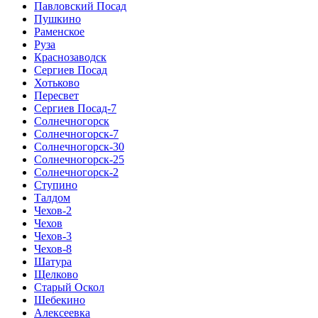
Павловский Посад
Пушкино
Раменское
Руза
Краснозаводск
Сергиев Посад
Хотьково
Пересвет
Сергиев Посад-7
Солнечногорск
Солнечногорск-7
Солнечногорск-30
Солнечногорск-25
Солнечногорск-2
Ступино
Талдом
Чехов-2
Чехов
Чехов-3
Чехов-8
Шатура
Щелково
Старый Оскол
Шебекино
Алексеевка