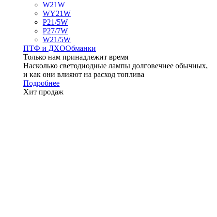
W21W
WY21W
P21/5W
P27/7W
W21/5W
ПТФ и ДXО
Обманки
Только нам принадлежит время
Насколько светодиодные лампы долговечнее обычных,
и как они влияют на расход топлива
Подробнее
Хит продаж