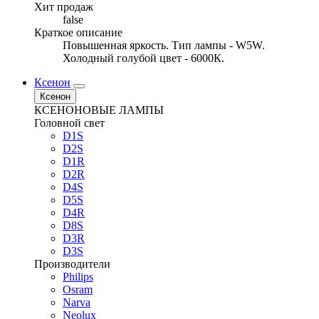
Хит продаж
false
Краткое описание
Повышенная яркость. Тип лампы - W5W.
Холодный голубой цвет - 6000К.
Ксенон
Ксенон
КСЕНОНОВЫЕ ЛАМПЫ
Головной свет
D1S
D2S
D1R
D2R
D4S
D5S
D4R
D8S
D3R
D3S
Производители
Philips
Osram
Narva
Neolux