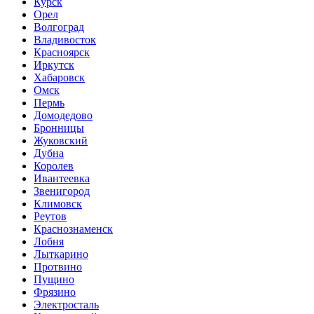
Курск
Орел
Волгоград
Владивосток
Красноярск
Иркутск
Хабаровск
Омск
Пермь
Домодедово
Бронницы
Жуковский
Дубна
Королев
Ивантеевка
Звенигород
Климовск
Реутов
Краснознаменск
Лобня
Лыткарино
Протвино
Пущино
Фрязино
Электросталь