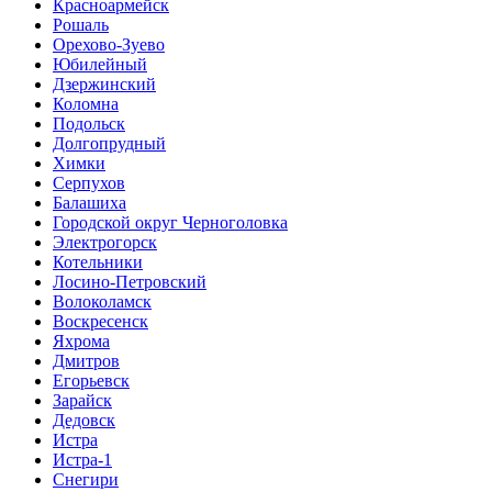
Красноармейск
Рошаль
Орехово-Зуево
Юбилейный
Дзержинский
Коломна
Подольск
Долгопрудный
Химки
Серпухов
Балашиха
Городской округ Черноголовка
Электрогорск
Котельники
Лосино-Петровский
Волоколамск
Воскресенск
Яхрома
Дмитров
Егорьевск
Зарайск
Дедовск
Истра
Истра-1
Снегири