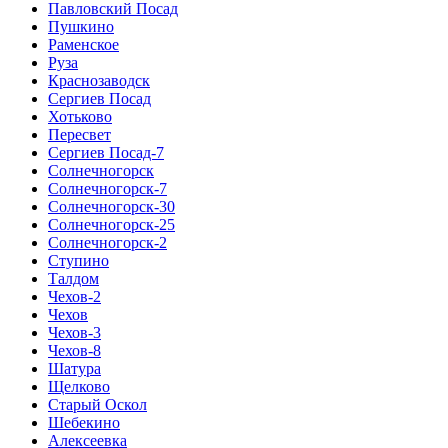
Павловский Посад
Пушкино
Раменское
Руза
Краснозаводск
Сергиев Посад
Хотьково
Пересвет
Сергиев Посад-7
Солнечногорск
Солнечногорск-7
Солнечногорск-30
Солнечногорск-25
Солнечногорск-2
Ступино
Талдом
Чехов-2
Чехов
Чехов-3
Чехов-8
Шатура
Щелково
Старый Оскол
Шебекино
Алексеевка