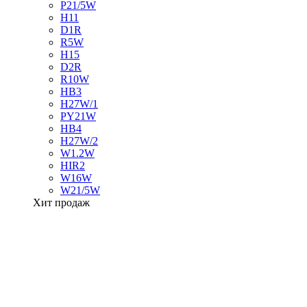
P21/5W
H11
D1R
R5W
H15
D2R
R10W
HB3
H27W/1
PY21W
HB4
H27W/2
W1.2W
HIR2
W16W
W21/5W
Хит продаж