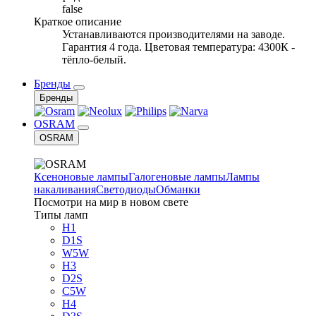
false
Краткое описание
Устанавливаются производителями на заводе.
Гарантия 4 года. Цветовая температура: 4300К -
тёпло-белый.
Бренды
Бренды
OSRAM
OSRAM
Ксеноновые лампы
Галогеновые лампы
Лампы
накаливания
Светодиоды
Обманки
Посмотри на мир в новом свете
Типы ламп
H1
D1S
W5W
H3
D2S
C5W
H4