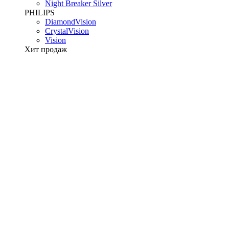
Night Breaker Silver
PHILIPS
DiamondVision
CrystalVision
Vision
Хит продаж