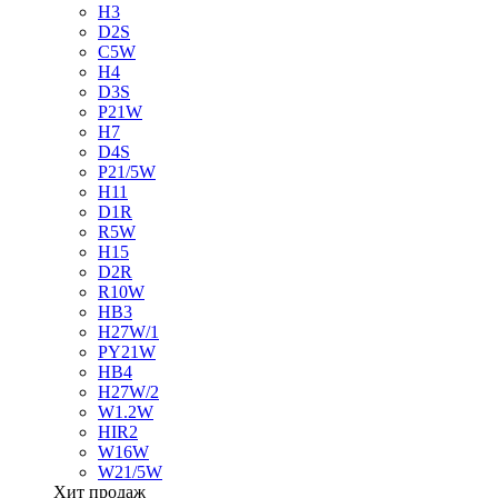
H3
D2S
C5W
H4
D3S
P21W
H7
D4S
P21/5W
H11
D1R
R5W
H15
D2R
R10W
HB3
H27W/1
PY21W
HB4
H27W/2
W1.2W
HIR2
W16W
W21/5W
Хит продаж