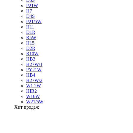
D3S
P21W
H7
D4S
P21/5W
H11
D1R
R5W
H15
D2R
R10W
HB3
H27W/1
PY21W
HB4
H27W/2
W1.2W
HIR2
W16W
W21/5W
Хит продаж