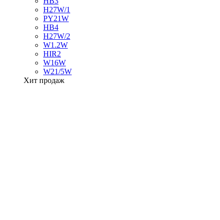
HB3
H27W/1
PY21W
HB4
H27W/2
W1.2W
HIR2
W16W
W21/5W
Хит продаж