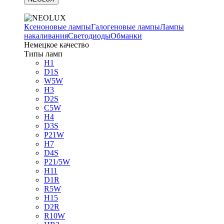
Ксеноновые лампы
Галогеновые лампы
Лампы
накаливания
Светодиоды
Обманки
Немецкое качество
Типы ламп
H1
D1S
W5W
H3
D2S
C5W
H4
D3S
P21W
H7
D4S
P21/5W
H11
D1R
R5W
H15
D2R
R10W