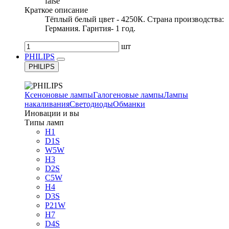
false
Краткое описание
Тёплый белый цвет - 4250К. Страна производства:
Германия. Гарнтия- 1 год.
шт
PHILIPS
PHILIPS
Ксеноновые лампы
Галогеновые лампы
Лампы
накаливания
Светодиоды
Обманки
Иновации и вы
Типы ламп
H1
D1S
W5W
H3
D2S
C5W
H4
D3S
P21W
H7
D4S