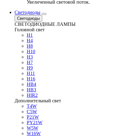
Увеличенный световой поток.
Светодиоды
Светодиоды
СВЕТОДИОДНЫЕ ЛАМПЫ
Головной свет
H1
H4
H8
H10
H3
H7
H9
H11
H16
HB4
HB3
HIR2
Дополнительный свет
T4W
C5W
P21W
PY21W
W5W
W16W