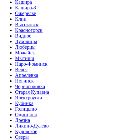
Кашира
Кашира-8
Ожерелье
Клин
Высоковск
Красногорск
Видное
Луховицы
Люберцы
Можайск
Мытищи
Наро-Фоминск
Верея
Апрелевка
Ногинск
Черноголовка
Старая Купавна
Электроугли
Кубинка
Голицыно
Одинцово
Дрезна
Ликино-Дулево
Куровское
Озеры