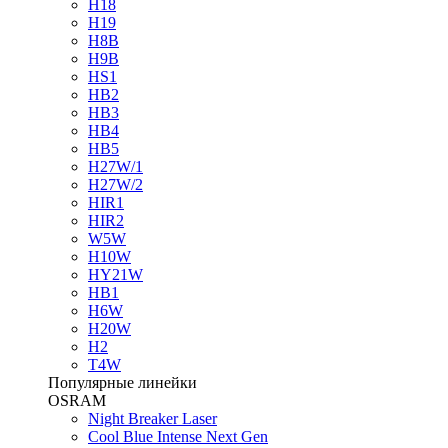
H18
H19
H8B
H9B
HS1
HB2
HB3
HB4
HB5
H27W/1
H27W/2
HIR1
HIR2
W5W
H10W
HY21W
HB1
H6W
H20W
H2
T4W
Популярные линейки
OSRAM
Night Breaker Laser
Cool Blue Intense Next Gen