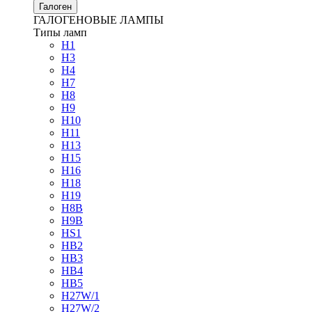
Галоген
ГАЛОГЕНОВЫЕ ЛАМПЫ
Типы ламп
H1
H3
H4
H7
H8
H9
H10
H11
H13
H15
H16
H18
H19
H8B
H9B
HS1
HB2
HB3
HB4
HB5
H27W/1
H27W/2