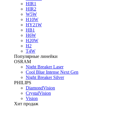
HIR1
HIR2
W5W
H10W
HY21W
HB1
H6W
H20W
H2
T4W
Популярные линейки
OSRAM
Night Breaker Laser
Cool Blue Intense Next Gen
Night Breaker Silver
PHILIPS
DiamondVision
CrystalVision
Vision
Хит продаж