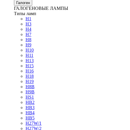
Галоген
ГАЛОГЕНОВЫЕ ЛАМПЫ
Типы ламп
H1
H3
H4
H7
H8
H9
H10
H11
H13
H15
H16
H18
H19
H8B
H9B
HS1
HB2
HB3
HB4
HB5
H27W/1
H27W/2