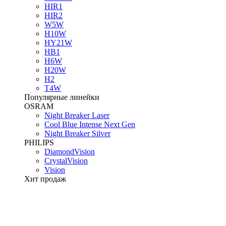
HIR1
HIR2
W5W
H10W
HY21W
HB1
H6W
H20W
H2
T4W
Популярные линейки
OSRAM
Night Breaker Laser
Cool Blue Intense Next Gen
Night Breaker Silver
PHILIPS
DiamondVision
CrystalVision
Vision
Хит продаж