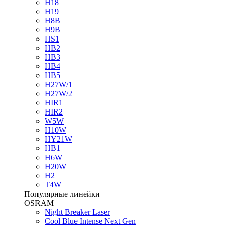
H18
H19
H8B
H9B
HS1
HB2
HB3
HB4
HB5
H27W/1
H27W/2
HIR1
HIR2
W5W
H10W
HY21W
HB1
H6W
H20W
H2
T4W
Популярные линейки
OSRAM
Night Breaker Laser
Cool Blue Intense Next Gen