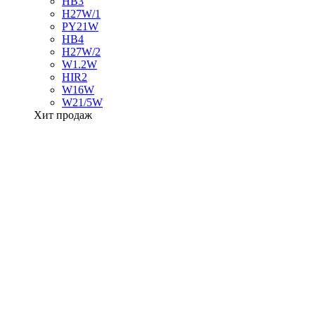
HB3
H27W/1
PY21W
HB4
H27W/2
W1.2W
HIR2
W16W
W21/5W
Хит продаж