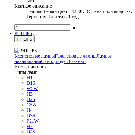
false
Краткое описание
Тёплый белый цвет - 4250К. Страна производства:
Германия. Гарнтия- 1 год.
шт
PHILIPS
PHILIPS
Ксеноновые лампы
Галогеновые лампы
Лампы
накаливания
Светодиоды
Обманки
Иновации и вы
Типы ламп
H1
D1S
W5W
H3
D2S
C5W
H4
D3S
P21W
H7
D4S