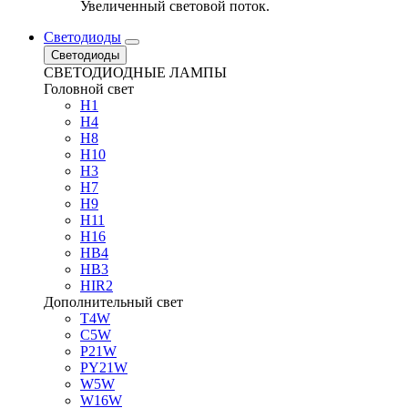
Увеличенный световой поток.
Светодиоды
Светодиоды
СВЕТОДИОДНЫЕ ЛАМПЫ
Головной свет
H1
H4
H8
H10
H3
H7
H9
H11
H16
HB4
HB3
HIR2
Дополнительный свет
T4W
C5W
P21W
PY21W
W5W
W16W