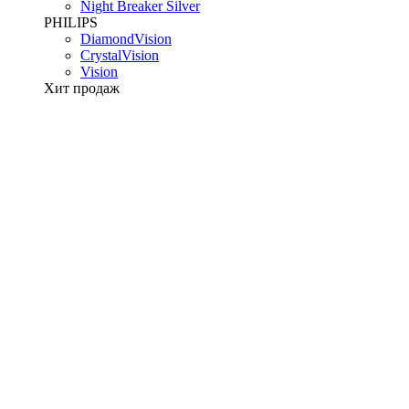
Night Breaker Silver
PHILIPS
DiamondVision
CrystalVision
Vision
Хит продаж