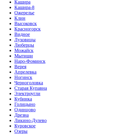
Кашира
Кашира-8
Ожерелье
Клин
Высоковск
Красногорск
Видное
Луховицы
Люберцы
Можайск
Мытищи
Наро-Фоминск
Верея
Апрелевка
Ногинск
Черноголовка
Старая Купавна
Электроугли
Кубинка
Голицыно
Одинцово
Дрезна
Ликино-Дулево
Куровское
Озеры