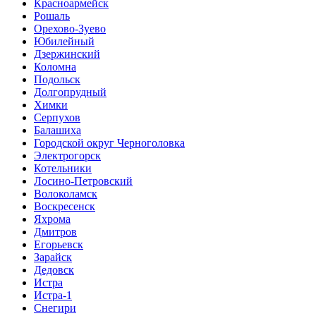
Красноармейск
Рошаль
Орехово-Зуево
Юбилейный
Дзержинский
Коломна
Подольск
Долгопрудный
Химки
Серпухов
Балашиха
Городской округ Черноголовка
Электрогорск
Котельники
Лосино-Петровский
Волоколамск
Воскресенск
Яхрома
Дмитров
Егорьевск
Зарайск
Дедовск
Истра
Истра-1
Снегири