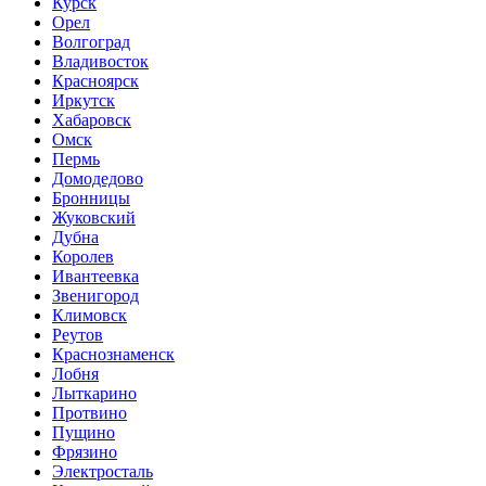
Курск
Орел
Волгоград
Владивосток
Красноярск
Иркутск
Хабаровск
Омск
Пермь
Домодедово
Бронницы
Жуковский
Дубна
Королев
Ивантеевка
Звенигород
Климовск
Реутов
Краснознаменск
Лобня
Лыткарино
Протвино
Пущино
Фрязино
Электросталь