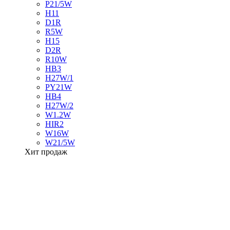
P21/5W
H11
D1R
R5W
H15
D2R
R10W
HB3
H27W/1
PY21W
HB4
H27W/2
W1.2W
HIR2
W16W
W21/5W
Хит продаж