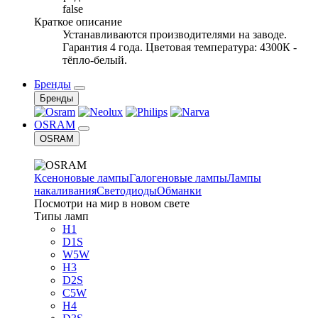
false
Краткое описание
Устанавливаются производителями на заводе.
Гарантия 4 года. Цветовая температура: 4300К -
тёпло-белый.
Бренды
Бренды
OSRAM
OSRAM
Ксеноновые лампы
Галогеновые лампы
Лампы
накаливания
Светодиоды
Обманки
Посмотри на мир в новом свете
Типы ламп
H1
D1S
W5W
H3
D2S
C5W
H4