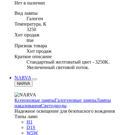
Нет в наличии
Вид лампы
Галоген
Температура, К
3250
Хит продаж
true
Признак товара
Хит продаж
Краткое описание
Стандартный желтоватый цвет - 3250K.
Увеличенный световой поток.
NARVA
NARVA
Ксеноновые лампы
Галогеновые лампы
Лампы
накаливания
Светодиоды
Надежное освещение для безопасного вождения
Типы ламп
H1
D1S
W5W