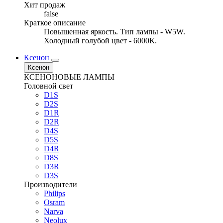
Хит продаж
false
Краткое описание
Повышенная яркость. Тип лампы - W5W.
Холодный голубой цвет - 6000К.
Ксенон
Ксенон
КСЕНОНОВЫЕ ЛАМПЫ
Головной свет
D1S
D2S
D1R
D2R
D4S
D5S
D4R
D8S
D3R
D3S
Производители
Philips
Osram
Narva
Neolux