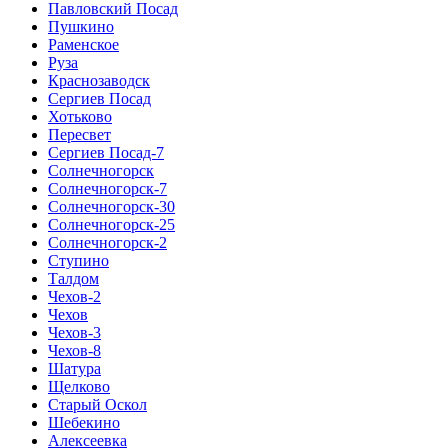
Павловский Посад
Пушкино
Раменское
Руза
Краснозаводск
Сергиев Посад
Хотьково
Пересвет
Сергиев Посад-7
Солнечногорск
Солнечногорск-7
Солнечногорск-30
Солнечногорск-25
Солнечногорск-2
Ступино
Талдом
Чехов-2
Чехов
Чехов-3
Чехов-8
Шатура
Щелково
Старый Оскол
Шебекино
Алексеевка