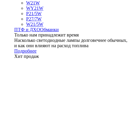
W21W
WY21W
P21/5W
P27/7W
W21/5W
ПТФ и ДXО
Обманки
Только нам принадлежит время
Насколько светодиодные лампы долговечнее обычных,
и как они влияют на расход топлива
Подробнее
Хит продаж