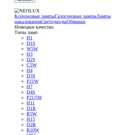
Ксеноновые лампы
Галогеновые лампы
Лампы
накаливания
Светодиоды
Обманки
Немецкое качество
Типы ламп
H1
D1S
W5W
H3
D2S
C5W
H4
D3S
P21W
H7
D4S
P21/5W
H11
D1R
R5W
H15
D2R
R10W