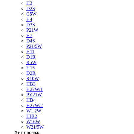
H3
D2S
C5W
H4
D3S
P21W
H7
D4S
P21/5W
H11
D1R
R5W
H15
D2R
R10W
HB3
H27W/1
PY21W
HB4
H27W/2
W1.2W
HIR2
W16W
W21/5W
Хит продаж