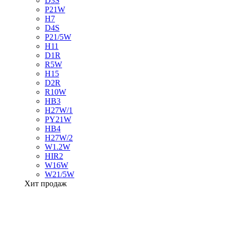
D3S
P21W
H7
D4S
P21/5W
H11
D1R
R5W
H15
D2R
R10W
HB3
H27W/1
PY21W
HB4
H27W/2
W1.2W
HIR2
W16W
W21/5W
Хит продаж