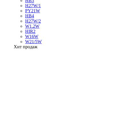
HB3
H27W/1
PY21W
HB4
H27W/2
W1.2W
HIR2
W16W
W21/5W
Хит продаж