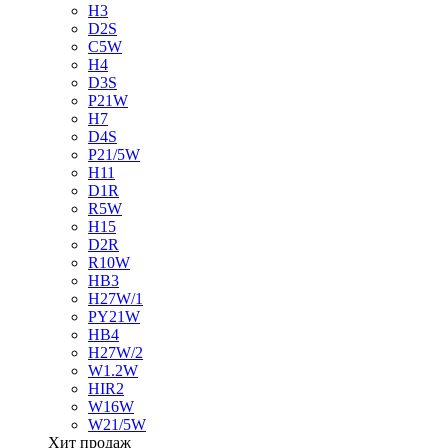
H3
D2S
C5W
H4
D3S
P21W
H7
D4S
P21/5W
H11
D1R
R5W
H15
D2R
R10W
HB3
H27W/1
PY21W
HB4
H27W/2
W1.2W
HIR2
W16W
W21/5W
Хит продаж