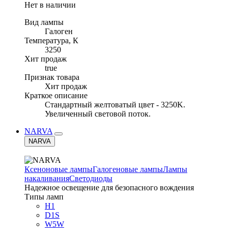
Нет в наличии
Вид лампы
Галоген
Температура, К
3250
Хит продаж
true
Признак товара
Хит продаж
Краткое описание
Стандартный желтоватый цвет - 3250K.
Увеличенный световой поток.
NARVA
NARVA
Ксеноновые лампы
Галогеновые лампы
Лампы
накаливания
Светодиоды
Надежное освещение для безопасного вождения
Типы ламп
H1
D1S
W5W