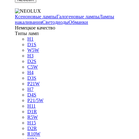
Ксеноновые лампы
Галогеновые лампы
Лампы
накаливания
Светодиоды
Обманки
Немецкое качество
Типы ламп
H1
D1S
W5W
H3
D2S
C5W
H4
D3S
P21W
H7
D4S
P21/5W
H11
D1R
R5W
H15
D2R
R10W