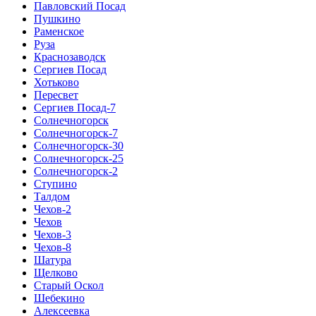
Павловский Посад
Пушкино
Раменское
Руза
Краснозаводск
Сергиев Посад
Хотьково
Пересвет
Сергиев Посад-7
Солнечногорск
Солнечногорск-7
Солнечногорск-30
Солнечногорск-25
Солнечногорск-2
Ступино
Талдом
Чехов-2
Чехов
Чехов-3
Чехов-8
Шатура
Щелково
Старый Оскол
Шебекино
Алексеевка