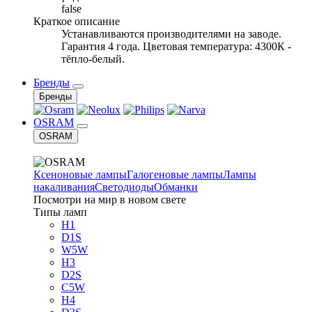
false
Краткое описание
Устанавливаются производителями на заводе.
Гарантия 4 года. Цветовая температура: 4300К -
тёпло-белый.
Бренды
Бренды
OSRAM
OSRAM
Ксеноновые лампы
Галогеновые лампы
Лампы
накаливания
Светодиоды
Обманки
Посмотри на мир в новом свете
Типы ламп
H1
D1S
W5W
H3
D2S
C5W
H4