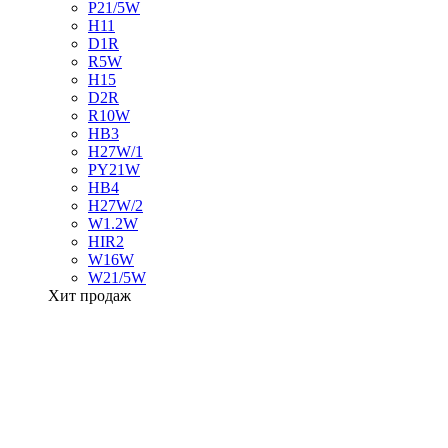
P21/5W
H11
D1R
R5W
H15
D2R
R10W
HB3
H27W/1
PY21W
HB4
H27W/2
W1.2W
HIR2
W16W
W21/5W
Хит продаж