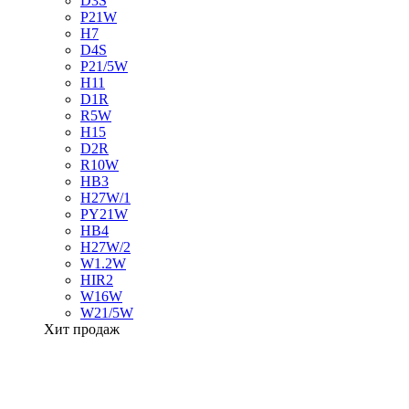
D3S
P21W
H7
D4S
P21/5W
H11
D1R
R5W
H15
D2R
R10W
HB3
H27W/1
PY21W
HB4
H27W/2
W1.2W
HIR2
W16W
W21/5W
Хит продаж