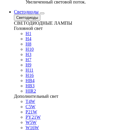
Увеличенный световой поток.
Светодиоды
Светодиоды
СВЕТОДИОДНЫЕ ЛАМПЫ
Головной свет
H1
H4
H8
H10
H3
H7
H9
H11
H16
HB4
HB3
HIR2
Дополнительный свет
T4W
C5W
P21W
PY21W
W5W
W16W