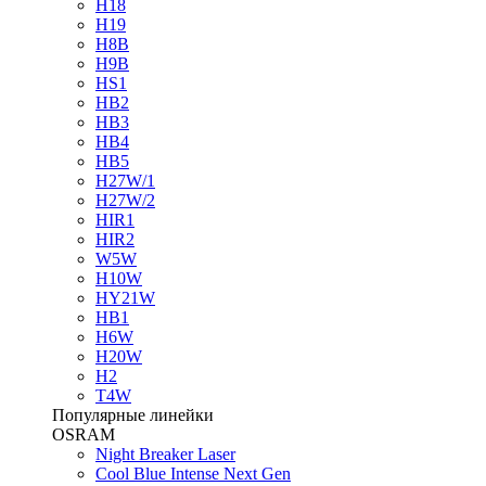
H18
H19
H8B
H9B
HS1
HB2
HB3
HB4
HB5
H27W/1
H27W/2
HIR1
HIR2
W5W
H10W
HY21W
HB1
H6W
H20W
H2
T4W
Популярные линейки
OSRAM
Night Breaker Laser
Cool Blue Intense Next Gen