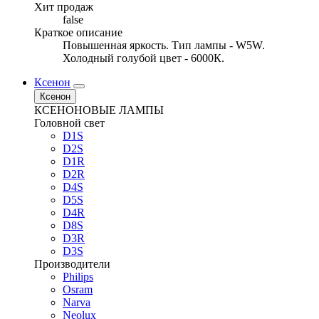
Хит продаж
false
Краткое описание
Повышенная яркость. Тип лампы - W5W.
Холодный голубой цвет - 6000К.
Ксенон
Ксенон
КСЕНОНОВЫЕ ЛАМПЫ
Головной свет
D1S
D2S
D1R
D2R
D4S
D5S
D4R
D8S
D3R
D3S
Производители
Philips
Osram
Narva
Neolux