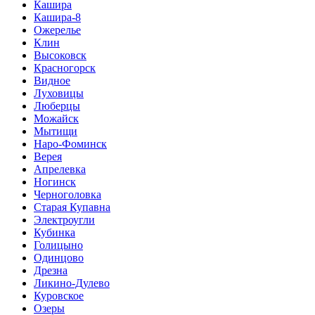
Кашира
Кашира-8
Ожерелье
Клин
Высоковск
Красногорск
Видное
Луховицы
Люберцы
Можайск
Мытищи
Наро-Фоминск
Верея
Апрелевка
Ногинск
Черноголовка
Старая Купавна
Электроугли
Кубинка
Голицыно
Одинцово
Дрезна
Ликино-Дулево
Куровское
Озеры