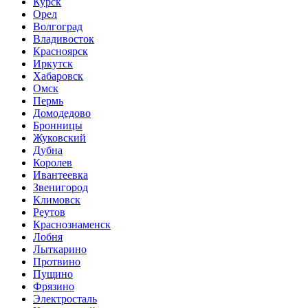
Курск
Орел
Волгоград
Владивосток
Красноярск
Иркутск
Хабаровск
Омск
Пермь
Домодедово
Бронницы
Жуковский
Дубна
Королев
Ивантеевка
Звенигород
Климовск
Реутов
Краснознаменск
Лобня
Лыткарино
Протвино
Пущино
Фрязино
Электросталь