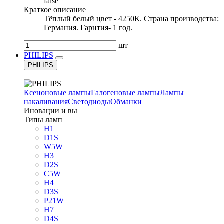
false
Краткое описание
Тёплый белый цвет - 4250К. Страна производства:
Германия. Гарнтия- 1 год.
шт
PHILIPS
PHILIPS
Ксеноновые лампы
Галогеновые лампы
Лампы
накаливания
Светодиоды
Обманки
Иновации и вы
Типы ламп
H1
D1S
W5W
H3
D2S
C5W
H4
D3S
P21W
H7
D4S