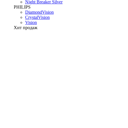
Night Breaker Silver
PHILIPS
DiamondVision
CrystalVision
Vision
Хит продаж