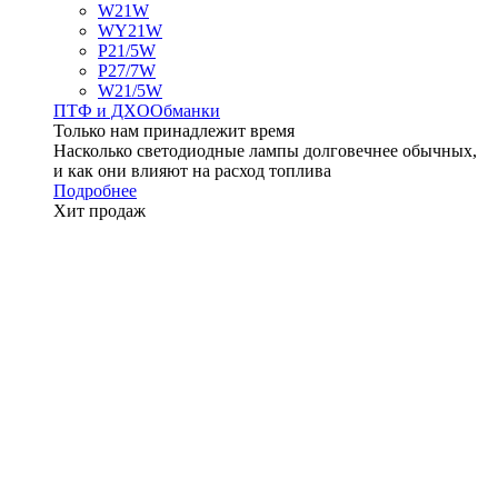
W21W
WY21W
P21/5W
P27/7W
W21/5W
ПТФ и ДXО
Обманки
Только нам принадлежит время
Насколько светодиодные лампы долговечнее обычных,
и как они влияют на расход топлива
Подробнее
Хит продаж