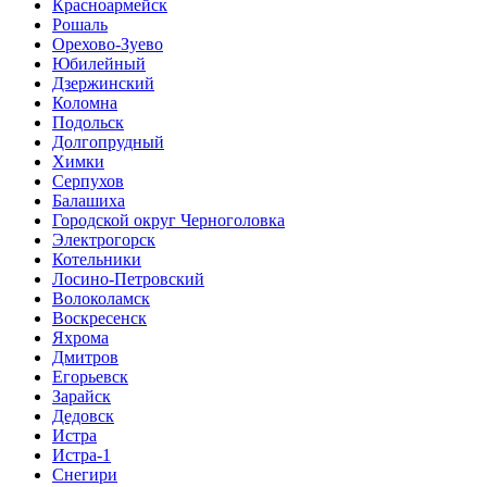
Красноармейск
Рошаль
Орехово-Зуево
Юбилейный
Дзержинский
Коломна
Подольск
Долгопрудный
Химки
Серпухов
Балашиха
Городской округ Черноголовка
Электрогорск
Котельники
Лосино-Петровский
Волоколамск
Воскресенск
Яхрома
Дмитров
Егорьевск
Зарайск
Дедовск
Истра
Истра-1
Снегири