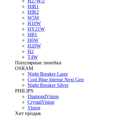
H27W/2
HIR1
HIR2
W5W
H10W
HY21W
HB1
H6W
H20W
H2
T4W
Популярные линейки
OSRAM
Night Breaker Laser
Cool Blue Intense Next Gen
Night Breaker Silver
PHILIPS
DiamondVision
CrystalVision
Vision
Хит продаж