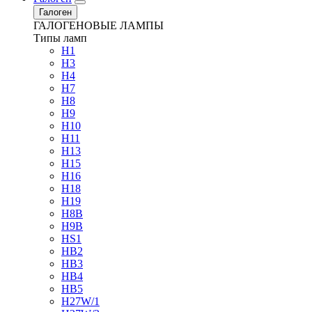
Галоген
ГАЛОГЕНОВЫЕ ЛАМПЫ
Типы ламп
H1
H3
H4
H7
H8
H9
H10
H11
H13
H15
H16
H18
H19
H8B
H9B
HS1
HB2
HB3
HB4
HB5
H27W/1