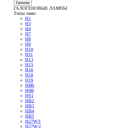
Галоген
ГАЛОГЕНОВЫЕ ЛАМПЫ
Типы ламп
H1
H3
H4
H7
H8
H9
H10
H11
H13
H15
H16
H18
H19
H8B
H9B
HS1
HB2
HB3
HB4
HB5
H27W/1
H27W/2