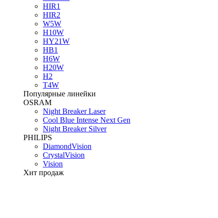
HIR1
HIR2
W5W
H10W
HY21W
HB1
H6W
H20W
H2
T4W
Популярные линейки
OSRAM
Night Breaker Laser
Cool Blue Intense Next Gen
Night Breaker Silver
PHILIPS
DiamondVision
CrystalVision
Vision
Хит продаж