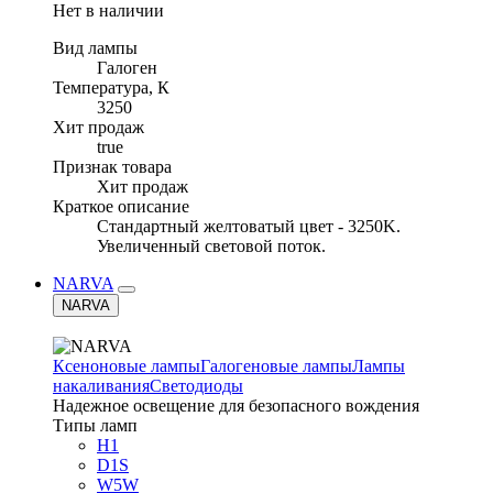
Нет в наличии
Вид лампы
Галоген
Температура, К
3250
Хит продаж
true
Признак товара
Хит продаж
Краткое описание
Стандартный желтоватый цвет - 3250K.
Увеличенный световой поток.
NARVA
NARVA
Ксеноновые лампы
Галогеновые лампы
Лампы
накаливания
Светодиоды
Надежное освещение для безопасного вождения
Типы ламп
H1
D1S
W5W