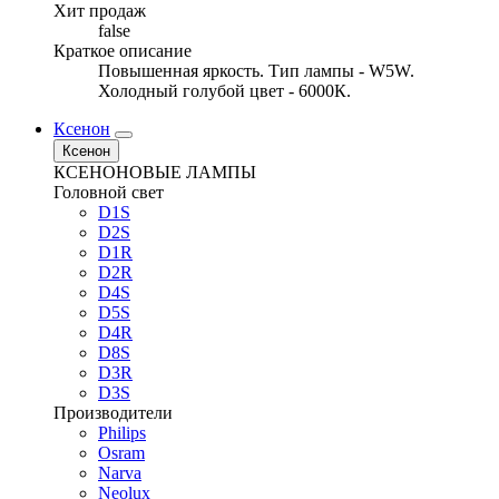
Хит продаж
false
Краткое описание
Повышенная яркость. Тип лампы - W5W.
Холодный голубой цвет - 6000К.
Ксенон
Ксенон
КСЕНОНОВЫЕ ЛАМПЫ
Головной свет
D1S
D2S
D1R
D2R
D4S
D5S
D4R
D8S
D3R
D3S
Производители
Philips
Osram
Narva
Neolux