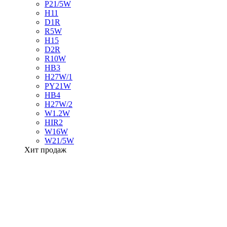
P21/5W
H11
D1R
R5W
H15
D2R
R10W
HB3
H27W/1
PY21W
HB4
H27W/2
W1.2W
HIR2
W16W
W21/5W
Хит продаж