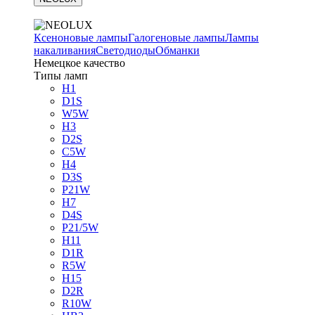
Ксеноновые лампы
Галогеновые лампы
Лампы
накаливания
Светодиоды
Обманки
Немецкое качество
Типы ламп
H1
D1S
W5W
H3
D2S
C5W
H4
D3S
P21W
H7
D4S
P21/5W
H11
D1R
R5W
H15
D2R
R10W