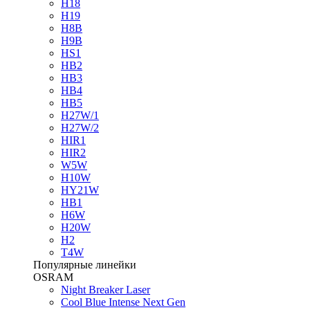
H18
H19
H8B
H9B
HS1
HB2
HB3
HB4
HB5
H27W/1
H27W/2
HIR1
HIR2
W5W
H10W
HY21W
HB1
H6W
H20W
H2
T4W
Популярные линейки
OSRAM
Night Breaker Laser
Cool Blue Intense Next Gen