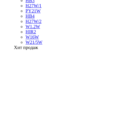
HB3
H27W/1
PY21W
HB4
H27W/2
W1.2W
HIR2
W16W
W21/5W
Хит продаж