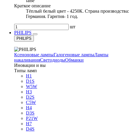
false
Краткое описание
Тёплый белый цвет - 4250К. Страна производства:
Германия. Гарнтия- 1 год.
шт
PHILIPS
PHILIPS
Ксеноновые лампы
Галогеновые лампы
Лампы
накаливания
Светодиоды
Обманки
Иновации и вы
Типы ламп
H1
D1S
W5W
H3
D2S
C5W
H4
D3S
P21W
H7
D4S