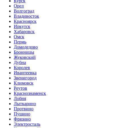
Курск
Орел
Волгоград
Владивосток
Красноярск
Иркутск
Хабаровск
Омск
Пермь
Домодедово
Бронницы
Жуковский
Дубна
Королев
Ивантеевка
Звенигород
Климовск
Реутов
Краснознаменск
Лобня
Лыткарино
Протвино
Пущино
Фрязино
Электросталь