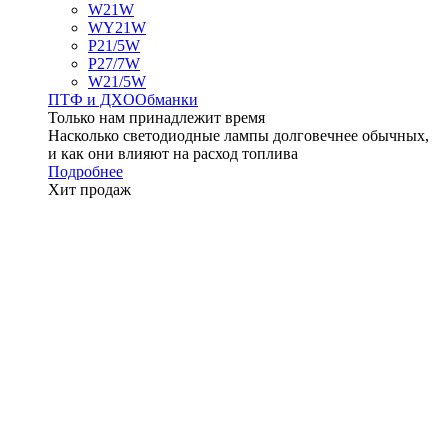
W21W
WY21W
P21/5W
P27/7W
W21/5W
ПТФ и ДXО
Обманки
Только нам принадлежит время
Насколько светодиодные лампы долговечнее обычных,
и как они влияют на расход топлива
Подробнее
Хит продаж