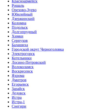
Красноармейск
Рошаль
Орехово-Зуево
Юбилейный
Дзержинский
Коломна
Подольск
Долгопрудный
Химки
Серпухов
Балашиха
Городской округ Черноголовка
Электрогорск
Котельники
Лосино-Петровский
Волоколамск
Воскресенск
Яхрома
Дмитров
Егорьевск
Зарайск
Дедовск
Истра
Истра-1
Снегири