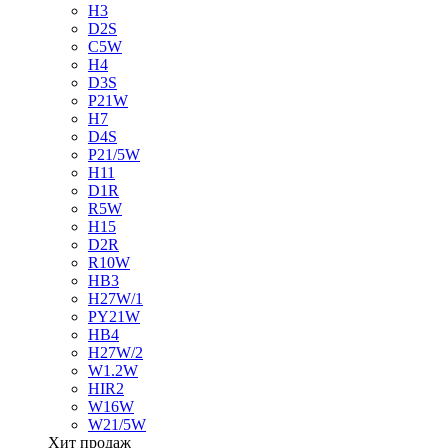
H3
D2S
C5W
H4
D3S
P21W
H7
D4S
P21/5W
H11
D1R
R5W
H15
D2R
R10W
HB3
H27W/1
PY21W
HB4
H27W/2
W1.2W
HIR2
W16W
W21/5W
Хит продаж