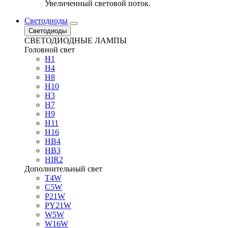
Увеличенный световой поток.
Светодиоды
Светодиоды
СВЕТОДИОДНЫЕ ЛАМПЫ
Головной свет
H1
H4
H8
H10
H3
H7
H9
H11
H16
HB4
HB3
HIR2
Дополнительный свет
T4W
C5W
P21W
PY21W
W5W
W16W