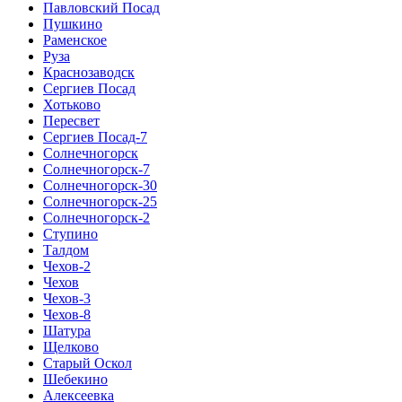
Павловский Посад
Пушкино
Раменское
Руза
Краснозаводск
Сергиев Посад
Хотьково
Пересвет
Сергиев Посад-7
Солнечногорск
Солнечногорск-7
Солнечногорск-30
Солнечногорск-25
Солнечногорск-2
Ступино
Талдом
Чехов-2
Чехов
Чехов-3
Чехов-8
Шатура
Щелково
Старый Оскол
Шебекино
Алексеевка