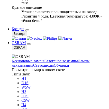
false
Краткое описание
Устанавливаются производителями на заводе.
Гарантия 4 года. Цветовая температура: 4300К -
тёпло-белый.
Бренды
Бренды
OSRAM
OSRAM
Ксеноновые лампы
Галогеновые лампы
Лампы
накаливания
Светодиоды
Обманки
Посмотри на мир в новом свете
Типы ламп
H1
D1S
W5W
H3
D2S
C5W
H4