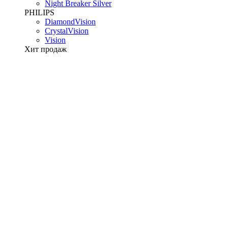
Night Breaker Silver
PHILIPS
DiamondVision
CrystalVision
Vision
Хит продаж