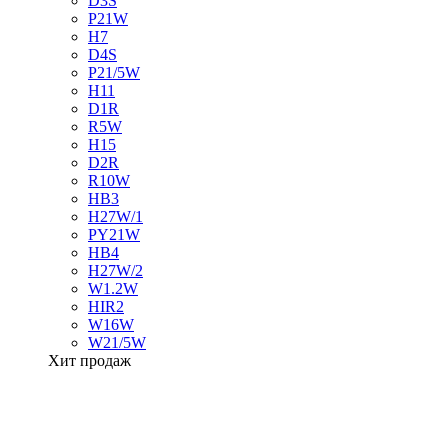
D3S
P21W
H7
D4S
P21/5W
H11
D1R
R5W
H15
D2R
R10W
HB3
H27W/1
PY21W
HB4
H27W/2
W1.2W
HIR2
W16W
W21/5W
Хит продаж