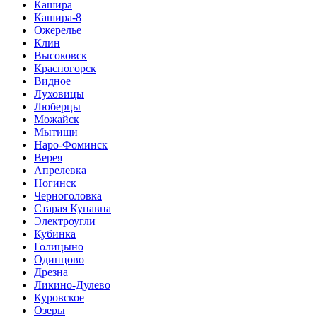
Кашира
Кашира-8
Ожерелье
Клин
Высоковск
Красногорск
Видное
Луховицы
Люберцы
Можайск
Мытищи
Наро-Фоминск
Верея
Апрелевка
Ногинск
Черноголовка
Старая Купавна
Электроугли
Кубинка
Голицыно
Одинцово
Дрезна
Ликино-Дулево
Куровское
Озеры