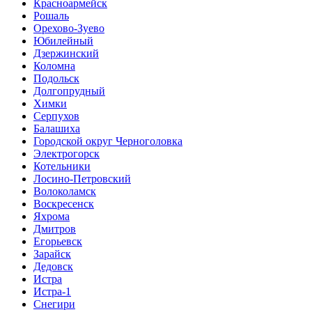
Красноармейск
Рошаль
Орехово-Зуево
Юбилейный
Дзержинский
Коломна
Подольск
Долгопрудный
Химки
Серпухов
Балашиха
Городской округ Черноголовка
Электрогорск
Котельники
Лосино-Петровский
Волоколамск
Воскресенск
Яхрома
Дмитров
Егорьевск
Зарайск
Дедовск
Истра
Истра-1
Снегири