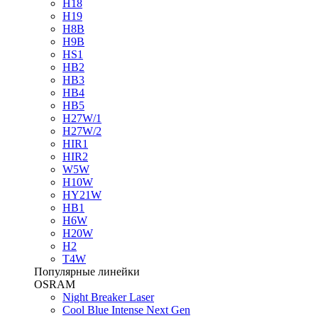
H18
H19
H8B
H9B
HS1
HB2
HB3
HB4
HB5
H27W/1
H27W/2
HIR1
HIR2
W5W
H10W
HY21W
HB1
H6W
H20W
H2
T4W
Популярные линейки
OSRAM
Night Breaker Laser
Cool Blue Intense Next Gen