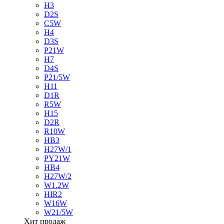
H3
D2S
C5W
H4
D3S
P21W
H7
D4S
P21/5W
H11
D1R
R5W
H15
D2R
R10W
HB3
H27W/1
PY21W
HB4
H27W/2
W1.2W
HIR2
W16W
W21/5W
Хит продаж