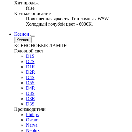
Хит продаж
false
Краткое описание
Повышенная яркость. Тип лампы - W5W.
Холодный голубой цвет - 6000К.
Ксенон
Ксенон
КСЕНОНОВЫЕ ЛАМПЫ
Головной свет
D1S
D2S
D1R
D2R
D4S
D5S
D4R
D8S
D3R
D3S
Производители
Philips
Osram
Narva
Neolux