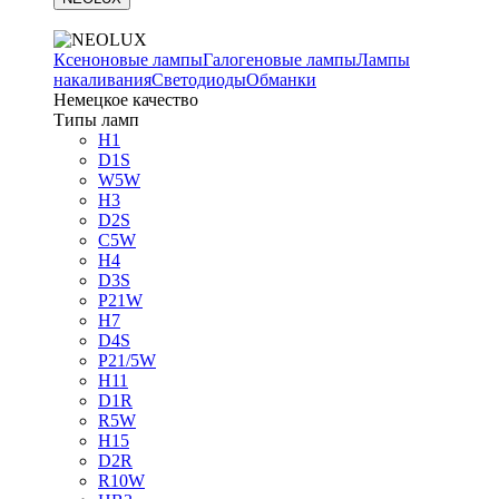
Ксеноновые лампы
Галогеновые лампы
Лампы
накаливания
Светодиоды
Обманки
Немецкое качество
Типы ламп
H1
D1S
W5W
H3
D2S
C5W
H4
D3S
P21W
H7
D4S
P21/5W
H11
D1R
R5W
H15
D2R
R10W