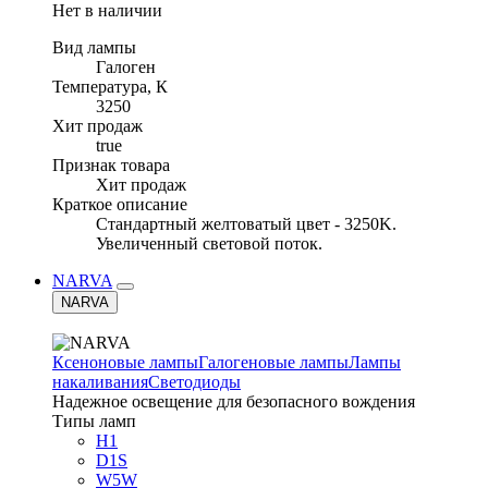
Нет в наличии
Вид лампы
Галоген
Температура, К
3250
Хит продаж
true
Признак товара
Хит продаж
Краткое описание
Стандартный желтоватый цвет - 3250K.
Увеличенный световой поток.
NARVA
NARVA
Ксеноновые лампы
Галогеновые лампы
Лампы
накаливания
Светодиоды
Надежное освещение для безопасного вождения
Типы ламп
H1
D1S
W5W