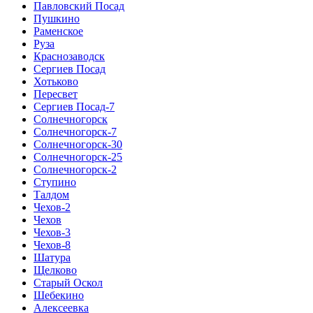
Павловский Посад
Пушкино
Раменское
Руза
Краснозаводск
Сергиев Посад
Хотьково
Пересвет
Сергиев Посад-7
Солнечногорск
Солнечногорск-7
Солнечногорск-30
Солнечногорск-25
Солнечногорск-2
Ступино
Талдом
Чехов-2
Чехов
Чехов-3
Чехов-8
Шатура
Щелково
Старый Оскол
Шебекино
Алексеевка