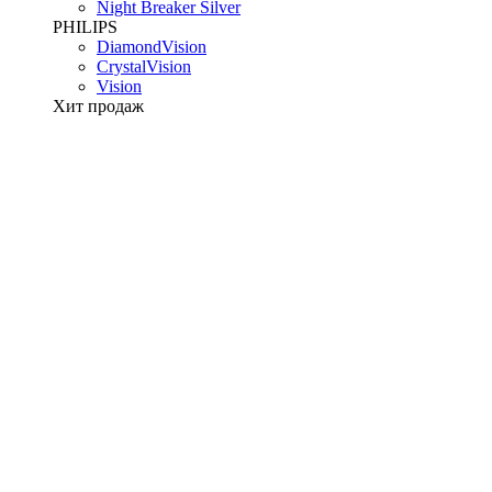
Night Breaker Silver
PHILIPS
DiamondVision
CrystalVision
Vision
Хит продаж