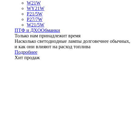
W21W
WY21W
P21/5W
P27/7W
W21/5W
ПТФ и ДXО
Обманки
Только нам принадлежит время
Насколько светодиодные лампы долговечнее обычных,
и как они влияют на расход топлива
Подробнее
Хит продаж