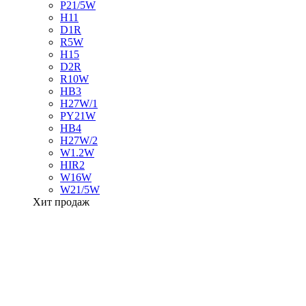
P21/5W
H11
D1R
R5W
H15
D2R
R10W
HB3
H27W/1
PY21W
HB4
H27W/2
W1.2W
HIR2
W16W
W21/5W
Хит продаж