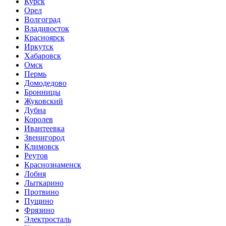
Курск
Орел
Волгоград
Владивосток
Красноярск
Иркутск
Хабаровск
Омск
Пермь
Домодедово
Бронницы
Жуковский
Дубна
Королев
Ивантеевка
Звенигород
Климовск
Реутов
Краснознаменск
Лобня
Лыткарино
Протвино
Пущино
Фрязино
Электросталь