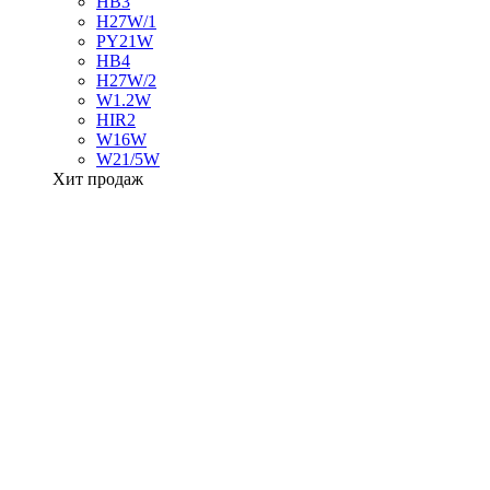
HB3
H27W/1
PY21W
HB4
H27W/2
W1.2W
HIR2
W16W
W21/5W
Хит продаж