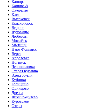
Кашира
Кашира-8
Ожерелье
Клин
Высоковск
Красногорск
Видное
Луховицы
Люберцы
Можайск
Мытищи
Наро-Фоминск
Верея
Апрелевка
Ногинск
Черноголовка
Старая Купавна
Электроугли
Кубинка
Голицыно
Одинцово
Дрезна
Ликино-Дулево
Куровское
Озеры