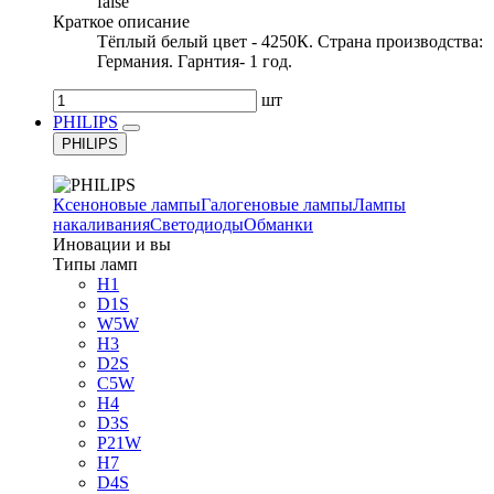
false
Краткое описание
Тёплый белый цвет - 4250К. Страна производства:
Германия. Гарнтия- 1 год.
шт
PHILIPS
PHILIPS
Ксеноновые лампы
Галогеновые лампы
Лампы
накаливания
Светодиоды
Обманки
Иновации и вы
Типы ламп
H1
D1S
W5W
H3
D2S
C5W
H4
D3S
P21W
H7
D4S