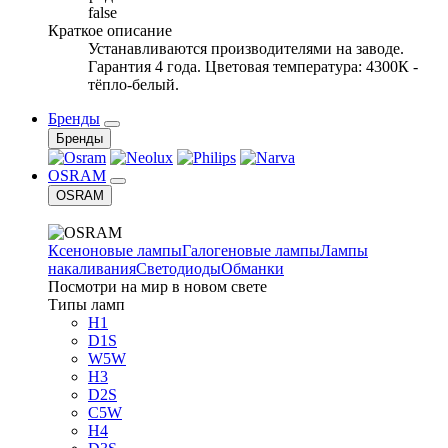
false
Краткое описание
Устанавливаются производителями на заводе.
Гарантия 4 года. Цветовая температура: 4300К -
тёпло-белый.
Бренды
Бренды
OSRAM
OSRAM
Ксеноновые лампы
Галогеновые лампы
Лампы
накаливания
Светодиоды
Обманки
Посмотри на мир в новом свете
Типы ламп
H1
D1S
W5W
H3
D2S
C5W
H4