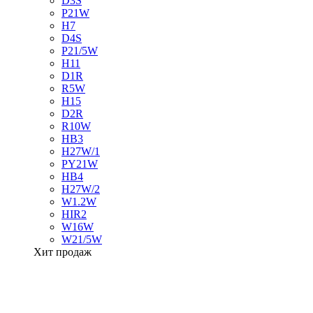
D3S
P21W
H7
D4S
P21/5W
H11
D1R
R5W
H15
D2R
R10W
HB3
H27W/1
PY21W
HB4
H27W/2
W1.2W
HIR2
W16W
W21/5W
Хит продаж