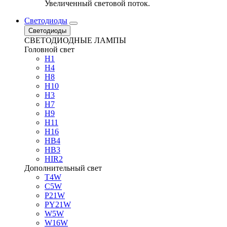
Увеличенный световой поток.
Светодиоды
Светодиоды
СВЕТОДИОДНЫЕ ЛАМПЫ
Головной свет
H1
H4
H8
H10
H3
H7
H9
H11
H16
HB4
HB3
HIR2
Дополнительный свет
T4W
C5W
P21W
PY21W
W5W
W16W