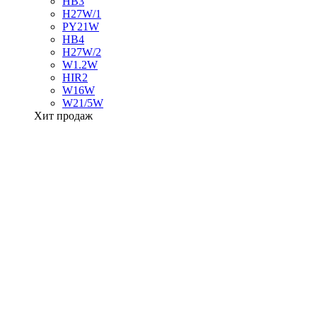
HB3
H27W/1
PY21W
HB4
H27W/2
W1.2W
HIR2
W16W
W21/5W
Хит продаж