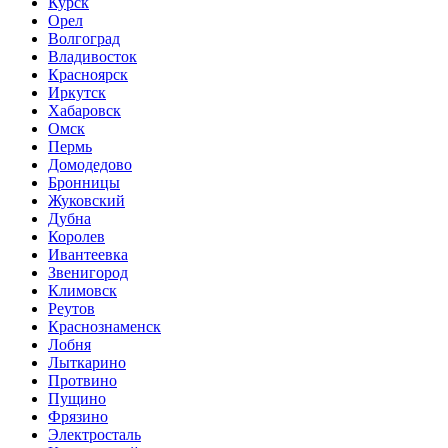
Курск
Орел
Волгоград
Владивосток
Красноярск
Иркутск
Хабаровск
Омск
Пермь
Домодедово
Бронницы
Жуковский
Дубна
Королев
Ивантеевка
Звенигород
Климовск
Реутов
Краснознаменск
Лобня
Лыткарино
Протвино
Пущино
Фрязино
Электросталь