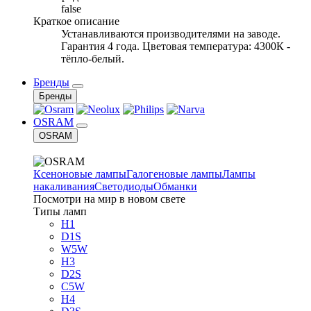
false
Краткое описание
Устанавливаются производителями на заводе.
Гарантия 4 года. Цветовая температура: 4300К -
тёпло-белый.
Бренды
Бренды
OSRAM
OSRAM
Ксеноновые лампы
Галогеновые лампы
Лампы
накаливания
Светодиоды
Обманки
Посмотри на мир в новом свете
Типы ламп
H1
D1S
W5W
H3
D2S
C5W
H4