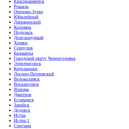
Красноармейск
Рошаль
Орехово-Зуево
Юбилейный
Дзержинский
Коломна
Подольск
Долгопрудный
Химки
Серпухов
Балашиха
Городской округ Черноголовка
Электрогорск
Котельники
Лосино-Петровский
Волоколамск
Воскресенск
Яхрома
Дмитров
Егорьевск
Зарайск
Дедовск
Истра
Истра-1
Снегири