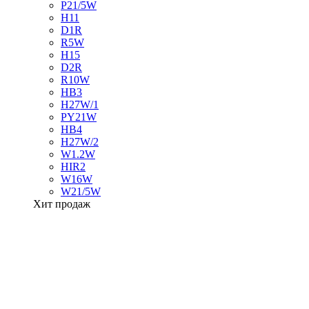
P21/5W
H11
D1R
R5W
H15
D2R
R10W
HB3
H27W/1
PY21W
HB4
H27W/2
W1.2W
HIR2
W16W
W21/5W
Хит продаж