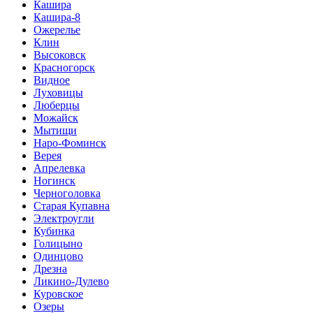
Кашира
Кашира-8
Ожерелье
Клин
Высоковск
Красногорск
Видное
Луховицы
Люберцы
Можайск
Мытищи
Наро-Фоминск
Верея
Апрелевка
Ногинск
Черноголовка
Старая Купавна
Электроугли
Кубинка
Голицыно
Одинцово
Дрезна
Ликино-Дулево
Куровское
Озеры