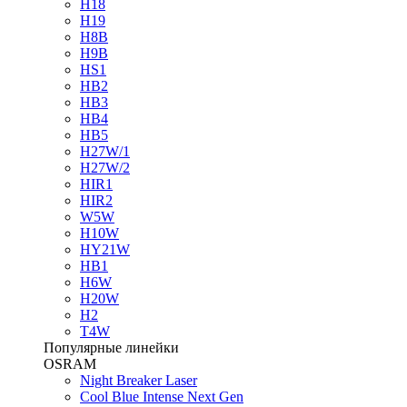
H18
H19
H8B
H9B
HS1
HB2
HB3
HB4
HB5
H27W/1
H27W/2
HIR1
HIR2
W5W
H10W
HY21W
HB1
H6W
H20W
H2
T4W
Популярные линейки
OSRAM
Night Breaker Laser
Cool Blue Intense Next Gen