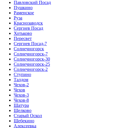
Павловский Посад
Пушкино
Раменское
Руза
Краснозаводск
Сергиев Посад
Хотьково
Пересвет
Сергиев Посад-7
Солнечногорск
Солнечногорск-7
Солнечногорск-30
Солнечногорск-25
Солнечногорск-2
Ступино
Талдом
Чехов-2
Чехов
Чехов-3
Чехов-8
Шатура
Щелково
Старый Оскол
Шебекино
Алексеевка