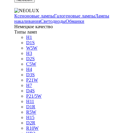
Ксеноновые лампы
Галогеновые лампы
Лампы
накаливания
Светодиоды
Обманки
Немецкое качество
Типы ламп
H1
D1S
W5W
H3
D2S
C5W
H4
D3S
P21W
H7
D4S
P21/5W
H11
D1R
R5W
H15
D2R
R10W