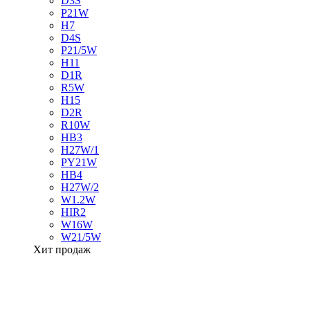
D3S
P21W
H7
D4S
P21/5W
H11
D1R
R5W
H15
D2R
R10W
HB3
H27W/1
PY21W
HB4
H27W/2
W1.2W
HIR2
W16W
W21/5W
Хит продаж