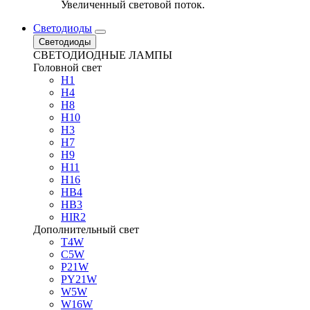
Увеличенный световой поток.
Светодиоды
Светодиоды
СВЕТОДИОДНЫЕ ЛАМПЫ
Головной свет
H1
H4
H8
H10
H3
H7
H9
H11
H16
HB4
HB3
HIR2
Дополнительный свет
T4W
C5W
P21W
PY21W
W5W
W16W