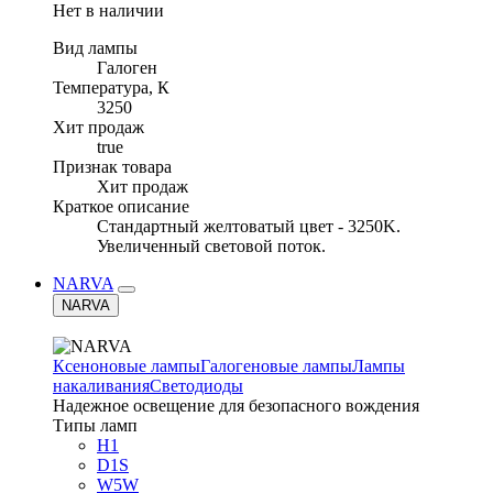
Нет в наличии
Вид лампы
Галоген
Температура, К
3250
Хит продаж
true
Признак товара
Хит продаж
Краткое описание
Стандартный желтоватый цвет - 3250K.
Увеличенный световой поток.
NARVA
NARVA
Ксеноновые лампы
Галогеновые лампы
Лампы
накаливания
Светодиоды
Надежное освещение для безопасного вождения
Типы ламп
H1
D1S
W5W