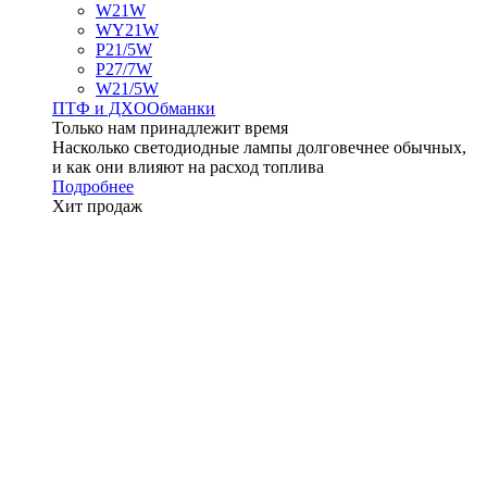
W21W
WY21W
P21/5W
P27/7W
W21/5W
ПТФ и ДXО
Обманки
Только нам принадлежит время
Насколько светодиодные лампы долговечнее обычных,
и как они влияют на расход топлива
Подробнее
Хит продаж