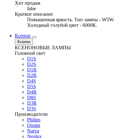
Хит продаж
false
Краткое описание
Повышенная яркость. Тип лампы - W5W.
Холодный голубой цвет - 6000К.
Ксенон
Ксенон
КСЕНОНОВЫЕ ЛАМПЫ
Головной свет
D1S
D2S
D1R
D2R
D4S
D5S
D4R
D8S
D3R
D3S
Производители
Philips
Osram
Narva
Neolux