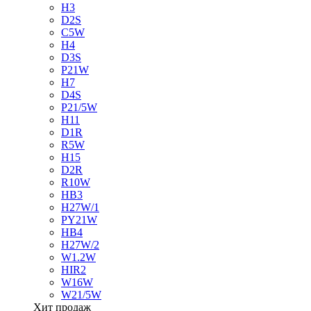
H3
D2S
C5W
H4
D3S
P21W
H7
D4S
P21/5W
H11
D1R
R5W
H15
D2R
R10W
HB3
H27W/1
PY21W
HB4
H27W/2
W1.2W
HIR2
W16W
W21/5W
Хит продаж