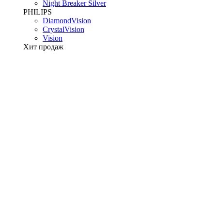
Night Breaker Silver
PHILIPS
DiamondVision
CrystalVision
Vision
Хит продаж