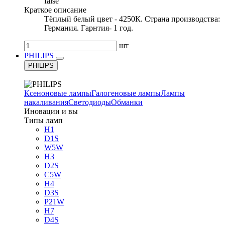
false
Краткое описание
Тёплый белый цвет - 4250К. Страна производства:
Германия. Гарнтия- 1 год.
шт
PHILIPS
PHILIPS
Ксеноновые лампы
Галогеновые лампы
Лампы
накаливания
Светодиоды
Обманки
Иновации и вы
Типы ламп
H1
D1S
W5W
H3
D2S
C5W
H4
D3S
P21W
H7
D4S