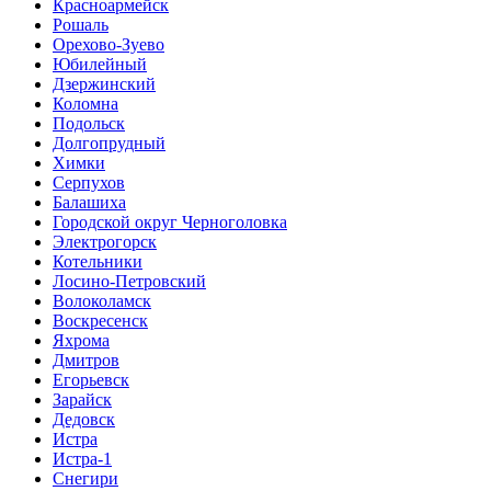
Красноармейск
Рошаль
Орехово-Зуево
Юбилейный
Дзержинский
Коломна
Подольск
Долгопрудный
Химки
Серпухов
Балашиха
Городской округ Черноголовка
Электрогорск
Котельники
Лосино-Петровский
Волоколамск
Воскресенск
Яхрома
Дмитров
Егорьевск
Зарайск
Дедовск
Истра
Истра-1
Снегири