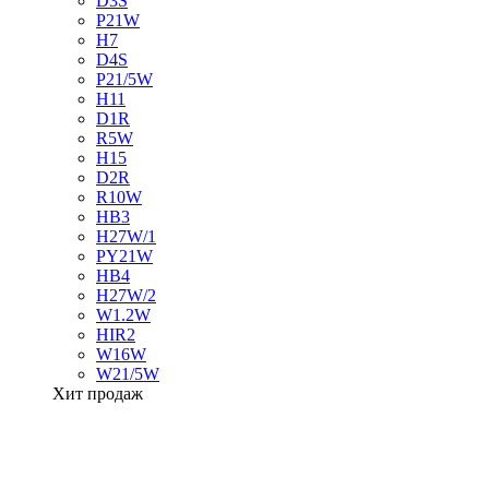
D3S
P21W
H7
D4S
P21/5W
H11
D1R
R5W
H15
D2R
R10W
HB3
H27W/1
PY21W
HB4
H27W/2
W1.2W
HIR2
W16W
W21/5W
Хит продаж