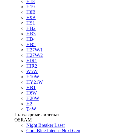
H18
H19
H8B
H9B
HS1
HB2
HB3
HB4
HB5
H27W/1
H27W/2
HIR1
HIR2
W5W
H10W
HY21W
HB1
H6W
H20W
H2
T4W
Популярные линейки
OSRAM
Night Breaker Laser
Cool Blue Intense Next Gen