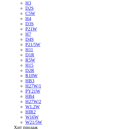
H3
D2S
C5W
H4
D3S
P21W
H7
D4S
P21/5W
H11
D1R
R5W
H15
D2R
R10W
HB3
H27W/1
PY21W
HB4
H27W/2
W1.2W
HIR2
W16W
W21/5W
Хит продаж