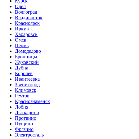
Курск
Орел
Волгоград
Владивосток
Красноярск
Иркутск
Хабаровск
Омск
Пермь
Домодедово
Бронницы
Жуковский
Дубна
Королев
Ивантеевка
Звенигород
Климовск
Реутов
Краснознаменск
Лобня
Лыткарино
Протвино
Пущино
Фрязино
Электросталь