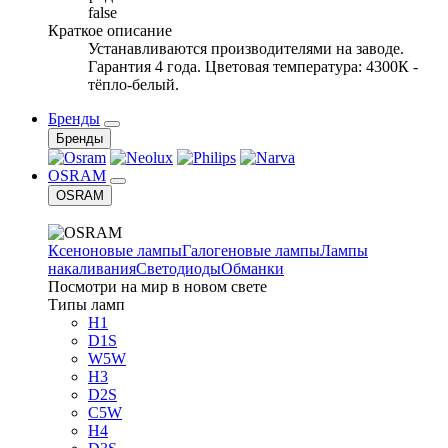
false
Краткое описание
Устанавливаются производителями на заводе.
Гарантия 4 года. Цветовая температура: 4300К -
тёпло-белый.
Бренды
Бренды
OSRAM
OSRAM
Ксеноновые лампы
Галогеновые лампы
Лампы
накаливания
Светодиоды
Обманки
Посмотри на мир в новом свете
Типы ламп
H1
D1S
W5W
H3
D2S
C5W
H4