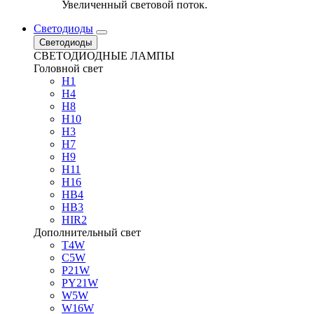
Увеличенный световой поток.
Светодиоды
Светодиоды
СВЕТОДИОДНЫЕ ЛАМПЫ
Головной свет
H1
H4
H8
H10
H3
H7
H9
H11
H16
HB4
HB3
HIR2
Дополнительный свет
T4W
C5W
P21W
PY21W
W5W
W16W