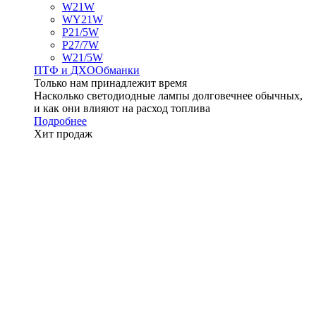
W21W
WY21W
P21/5W
P27/7W
W21/5W
ПТФ и ДXО
Обманки
Только нам принадлежит время
Насколько светодиодные лампы долговечнее обычных,
и как они влияют на расход топлива
Подробнее
Хит продаж