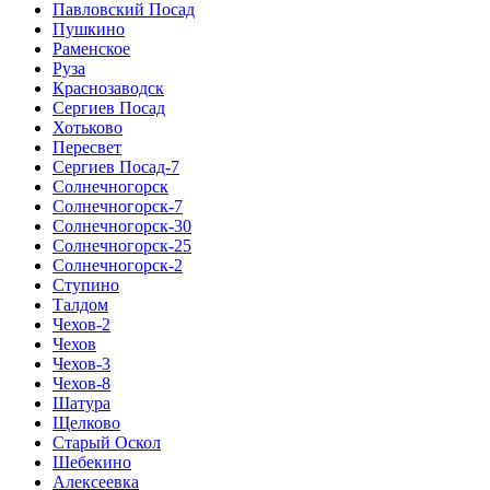
Павловский Посад
Пушкино
Раменское
Руза
Краснозаводск
Сергиев Посад
Хотьково
Пересвет
Сергиев Посад-7
Солнечногорск
Солнечногорск-7
Солнечногорск-30
Солнечногорск-25
Солнечногорск-2
Ступино
Талдом
Чехов-2
Чехов
Чехов-3
Чехов-8
Шатура
Щелково
Старый Оскол
Шебекино
Алексеевка