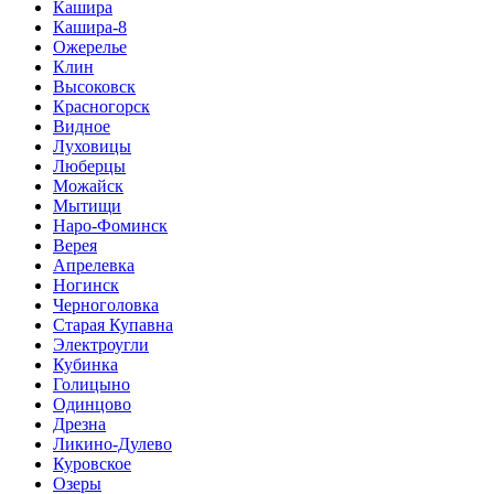
Кашира
Кашира-8
Ожерелье
Клин
Высоковск
Красногорск
Видное
Луховицы
Люберцы
Можайск
Мытищи
Наро-Фоминск
Верея
Апрелевка
Ногинск
Черноголовка
Старая Купавна
Электроугли
Кубинка
Голицыно
Одинцово
Дрезна
Ликино-Дулево
Куровское
Озеры