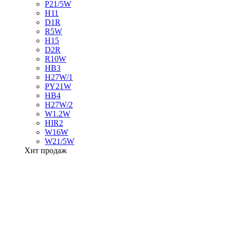
P21/5W
H11
D1R
R5W
H15
D2R
R10W
HB3
H27W/1
PY21W
HB4
H27W/2
W1.2W
HIR2
W16W
W21/5W
Хит продаж