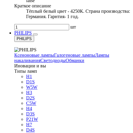
false
Краткое описание
Тёплый белый цвет - 4250К. Страна производства:
Германия. Гарнтия- 1 год.
шт
PHILIPS
PHILIPS
Ксеноновые лампы
Галогеновые лампы
Лампы
накаливания
Светодиоды
Обманки
Иновации и вы
Типы ламп
H1
D1S
W5W
H3
D2S
C5W
H4
D3S
P21W
H7
D4S