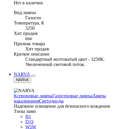
Нет в наличии
Вид лампы
Галоген
Температура, К
3250
Хит продаж
true
Признак товара
Хит продаж
Краткое описание
Стандартный желтоватый цвет - 3250K.
Увеличенный световой поток.
NARVA
NARVA
Ксеноновые лампы
Галогеновые лампы
Лампы
накаливания
Светодиоды
Надежное освещение для безопасного вождения
Типы ламп
H1
D1S
W5W