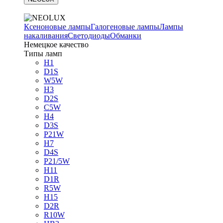
Ксеноновые лампы
Галогеновые лампы
Лампы
накаливания
Светодиоды
Обманки
Немецкое качество
Типы ламп
H1
D1S
W5W
H3
D2S
C5W
H4
D3S
P21W
H7
D4S
P21/5W
H11
D1R
R5W
H15
D2R
R10W