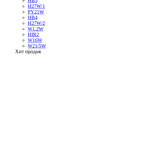
HB3
H27W/1
PY21W
HB4
H27W/2
W1.2W
HIR2
W16W
W21/5W
Хит продаж