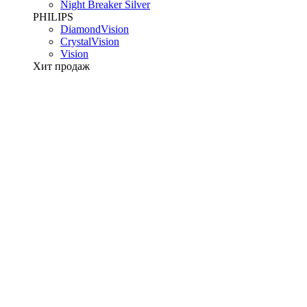
Night Breaker Silver
PHILIPS
DiamondVision
CrystalVision
Vision
Хит продаж