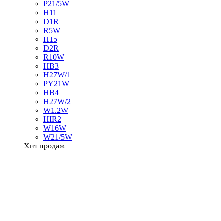
P21/5W
H11
D1R
R5W
H15
D2R
R10W
HB3
H27W/1
PY21W
HB4
H27W/2
W1.2W
HIR2
W16W
W21/5W
Хит продаж