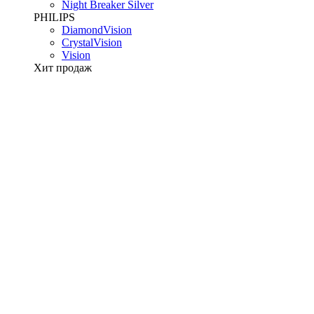
Night Breaker Silver
PHILIPS
DiamondVision
CrystalVision
Vision
Хит продаж