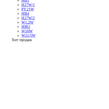
HB3
H27W/1
PY21W
HB4
H27W/2
W1.2W
HIR2
W16W
W21/5W
Хит продаж