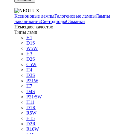
Ксеноновые лампы
Галогеновые лампы
Лампы
накаливания
Светодиоды
Обманки
Немецкое качество
Типы ламп
H1
D1S
W5W
H3
D2S
C5W
H4
D3S
P21W
H7
D4S
P21/5W
H11
D1R
R5W
H15
D2R
R10W