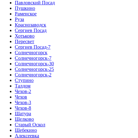
Павловский Посад
Пушкино
Раменское
Руза
Краснозаводск
Сергиев Посад
Хотьково
Пересвет
Сергиев Посад-7
Солнечногорск
Солнечногорск-7
Солнечногорск-30
Солнечногорск-25
Солнечногорск-2
Ступино
Талдом
Чехов-2
Чехов
Чехов-3
Чехов-8
Шатура
Щелково
Старый Оскол
Шебекино
Алексеевка