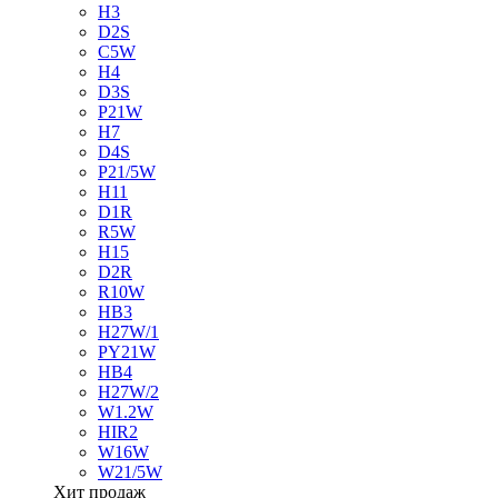
H3
D2S
C5W
H4
D3S
P21W
H7
D4S
P21/5W
H11
D1R
R5W
H15
D2R
R10W
HB3
H27W/1
PY21W
HB4
H27W/2
W1.2W
HIR2
W16W
W21/5W
Хит продаж