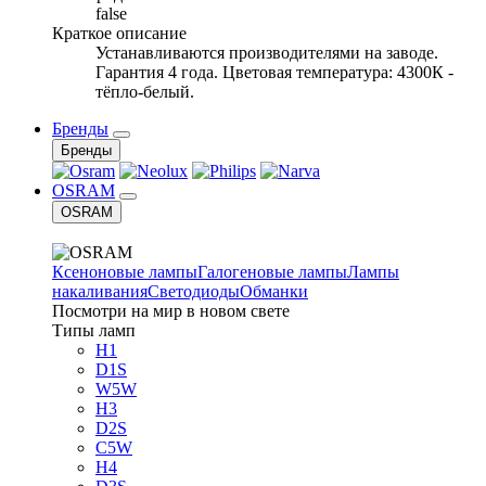
false
Краткое описание
Устанавливаются производителями на заводе.
Гарантия 4 года. Цветовая температура: 4300К -
тёпло-белый.
Бренды
Бренды
OSRAM
OSRAM
Ксеноновые лампы
Галогеновые лампы
Лампы
накаливания
Светодиоды
Обманки
Посмотри на мир в новом свете
Типы ламп
H1
D1S
W5W
H3
D2S
C5W
H4