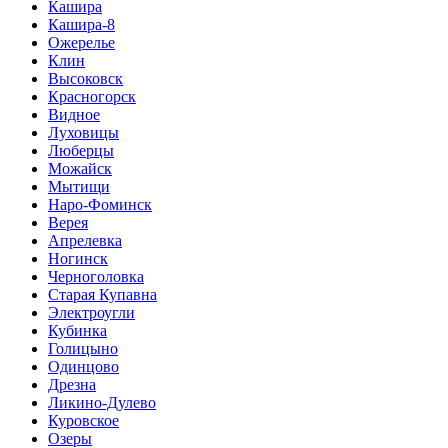
Кашира
Кашира-8
Ожерелье
Клин
Высоковск
Красногорск
Видное
Луховицы
Люберцы
Можайск
Мытищи
Наро-Фоминск
Верея
Апрелевка
Ногинск
Черноголовка
Старая Купавна
Электроугли
Кубинка
Голицыно
Одинцово
Дрезна
Ликино-Дулево
Куровское
Озеры