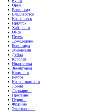
Курск
Орел
Волгоград
Владивосток
Красноярск
Иркутск
Хабаровск
Омск
Пермь
Домодедово
Бронницы
Жуковский
Дубна
Королев
Ивантеевка
Звенигород
Климовск
Реутов
Краснознаменск
Лобня
Лыткарино
Протвино
Пущино
Фрязино
Электросталь