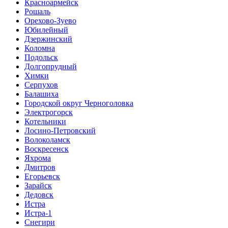
Красноармейск
Рошаль
Орехово-Зуево
Юбилейный
Дзержинский
Коломна
Подольск
Долгопрудный
Химки
Серпухов
Балашиха
Городской округ Черноголовка
Электрогорск
Котельники
Лосино-Петровский
Волоколамск
Воскресенск
Яхрома
Дмитров
Егорьевск
Зарайск
Дедовск
Истра
Истра-1
Снегири