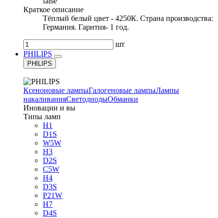
false
Краткое описание
Тёплый белый цвет - 4250К. Страна производства:
Германия. Гарнтия- 1 год.
шт
PHILIPS
PHILIPS
Ксеноновые лампы
Галогеновые лампы
Лампы
накаливания
Светодиоды
Обманки
Иновации и вы
Типы ламп
H1
D1S
W5W
H3
D2S
C5W
H4
D3S
P21W
H7
D4S