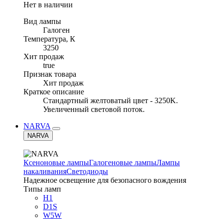
Нет в наличии
Вид лампы
Галоген
Температура, К
3250
Хит продаж
true
Признак товара
Хит продаж
Краткое описание
Стандартный желтоватый цвет - 3250K.
Увеличенный световой поток.
NARVA
NARVA
Ксеноновые лампы
Галогеновые лампы
Лампы
накаливания
Светодиоды
Надежное освещение для безопасного вождения
Типы ламп
H1
D1S
W5W