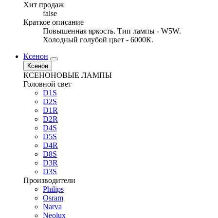
Хит продаж
false
Краткое описание
Повышенная яркость. Тип лампы - W5W.
Холодный голубой цвет - 6000К.
Ксенон
Ксенон
КСЕНОНОВЫЕ ЛАМПЫ
Головной свет
D1S
D2S
D1R
D2R
D4S
D5S
D4R
D8S
D3R
D3S
Производители
Philips
Osram
Narva
Neolux