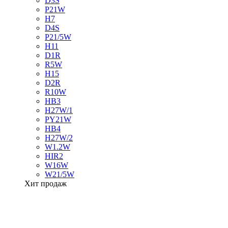
D3S
P21W
H7
D4S
P21/5W
H11
D1R
R5W
H15
D2R
R10W
HB3
H27W/1
PY21W
HB4
H27W/2
W1.2W
HIR2
W16W
W21/5W
Хит продаж