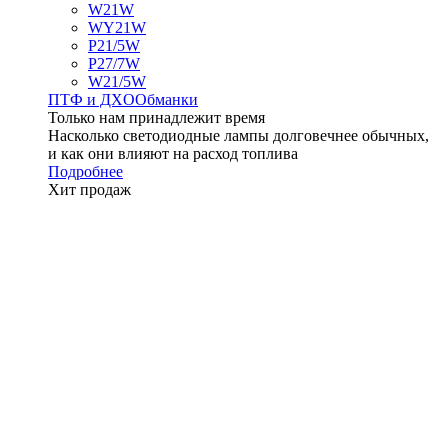
W21W
WY21W
P21/5W
P27/7W
W21/5W
ПТФ и ДXО
Обманки
Только нам принадлежит время
Насколько светодиодные лампы долговечнее обычных,
и как они влияют на расход топлива
Подробнее
Хит продаж