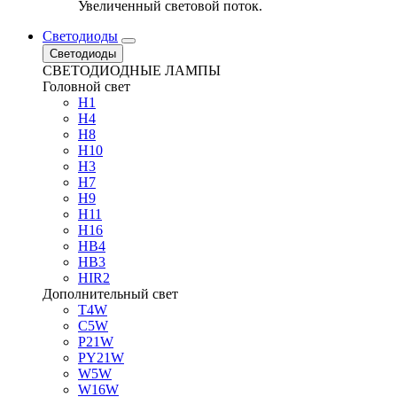
Увеличенный световой поток.
Светодиоды
Светодиоды
СВЕТОДИОДНЫЕ ЛАМПЫ
Головной свет
H1
H4
H8
H10
H3
H7
H9
H11
H16
HB4
HB3
HIR2
Дополнительный свет
T4W
C5W
P21W
PY21W
W5W
W16W