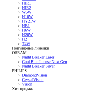
HIR1
HIR2
W5W
H10W
HY21W
HB1
H6W
H20W
H2
T4W
Популярные линейки
OSRAM
Night Breaker Laser
Cool Blue Intense Next Gen
Night Breaker Silver
PHILIPS
DiamondVision
CrystalVision
Vision
Хит продаж