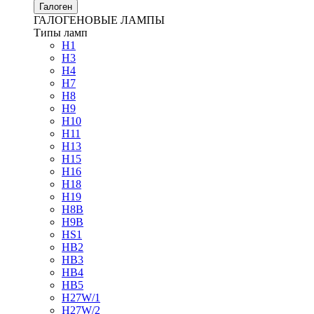
Галоген
ГАЛОГЕНОВЫЕ ЛАМПЫ
Типы ламп
H1
H3
H4
H7
H8
H9
H10
H11
H13
H15
H16
H18
H19
H8B
H9B
HS1
HB2
HB3
HB4
HB5
H27W/1
H27W/2