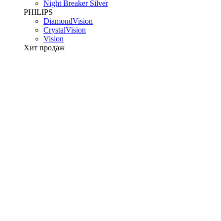
Night Breaker Silver
PHILIPS
DiamondVision
CrystalVision
Vision
Хит продаж