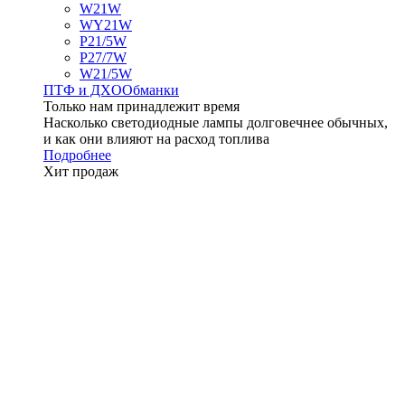
W21W
WY21W
P21/5W
P27/7W
W21/5W
ПТФ и ДXО
Обманки
Только нам принадлежит время
Насколько светодиодные лампы долговечнее обычных,
и как они влияют на расход топлива
Подробнее
Хит продаж