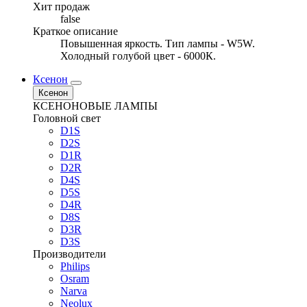
Хит продаж
false
Краткое описание
Повышенная яркость. Тип лампы - W5W.
Холодный голубой цвет - 6000К.
Ксенон
Ксенон
КСЕНОНОВЫЕ ЛАМПЫ
Головной свет
D1S
D2S
D1R
D2R
D4S
D5S
D4R
D8S
D3R
D3S
Производители
Philips
Osram
Narva
Neolux