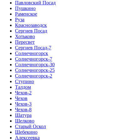
Павловский Посад
Пушкино
Раменское
Руза
Краснозаводск
Сергиев Посад
Хотьково
Пересвет
Сергиев Посад-7
Солнечногорск
Солнечногорск-7
Солнечногорск-30
Солнечногорск-25
Солнечногорск-2
Ступино
Талдом
Чехов-2
Чехов
Чехов-3
Чехов-8
Шатура
Щелково
Старый Оскол
Шебекино
Алексеевка