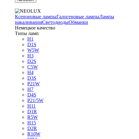
Ксеноновые лампы
Галогеновые лампы
Лампы
накаливания
Светодиоды
Обманки
Немецкое качество
Типы ламп
H1
D1S
W5W
H3
D2S
C5W
H4
D3S
P21W
H7
D4S
P21/5W
H11
D1R
R5W
H15
D2R
R10W