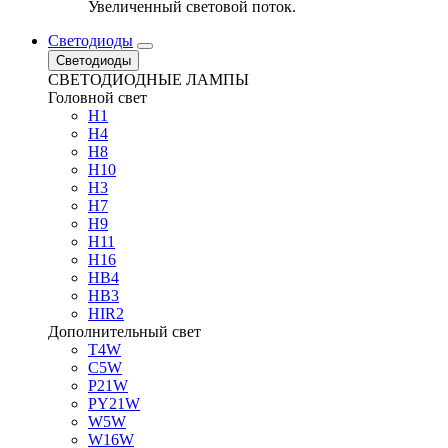
Увеличенный световой поток.
Светодиоды
Светодиоды
СВЕТОДИОДНЫЕ ЛАМПЫ
Головной свет
H1
H4
H8
H10
H3
H7
H9
H11
H16
HB4
HB3
HIR2
Дополнительный свет
T4W
C5W
P21W
PY21W
W5W
W16W