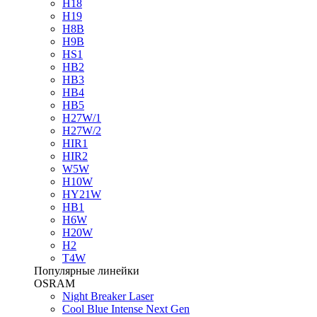
H18
H19
H8B
H9B
HS1
HB2
HB3
HB4
HB5
H27W/1
H27W/2
HIR1
HIR2
W5W
H10W
HY21W
HB1
H6W
H20W
H2
T4W
Популярные линейки
OSRAM
Night Breaker Laser
Cool Blue Intense Next Gen