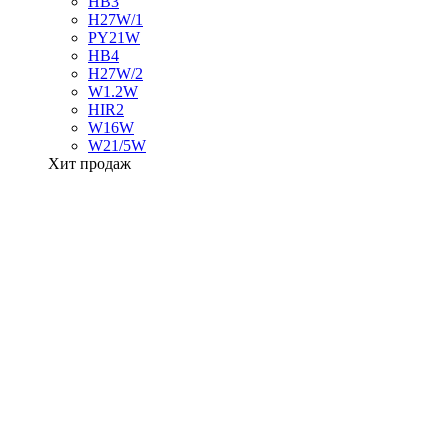
HB3
H27W/1
PY21W
HB4
H27W/2
W1.2W
HIR2
W16W
W21/5W
Хит продаж