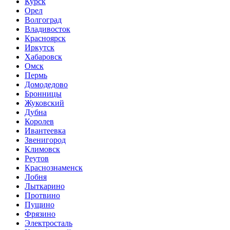
Курск
Орел
Волгоград
Владивосток
Красноярск
Иркутск
Хабаровск
Омск
Пермь
Домодедово
Бронницы
Жуковский
Дубна
Королев
Ивантеевка
Звенигород
Климовск
Реутов
Краснознаменск
Лобня
Лыткарино
Протвино
Пущино
Фрязино
Электросталь