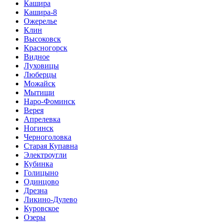
Кашира
Кашира-8
Ожерелье
Клин
Высоковск
Красногорск
Видное
Луховицы
Люберцы
Можайск
Мытищи
Наро-Фоминск
Верея
Апрелевка
Ногинск
Черноголовка
Старая Купавна
Электроугли
Кубинка
Голицыно
Одинцово
Дрезна
Ликино-Дулево
Куровское
Озеры