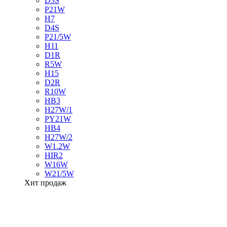
D3S
P21W
H7
D4S
P21/5W
H11
D1R
R5W
H15
D2R
R10W
HB3
H27W/1
PY21W
HB4
H27W/2
W1.2W
HIR2
W16W
W21/5W
Хит продаж