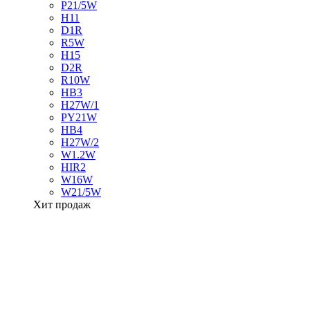
P21/5W
H11
D1R
R5W
H15
D2R
R10W
HB3
H27W/1
PY21W
HB4
H27W/2
W1.2W
HIR2
W16W
W21/5W
Хит продаж