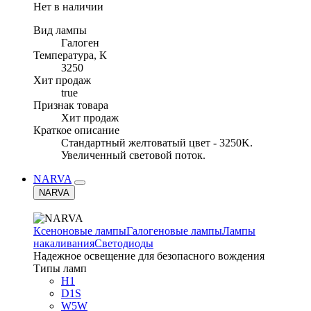
Нет в наличии
Вид лампы
Галоген
Температура, К
3250
Хит продаж
true
Признак товара
Хит продаж
Краткое описание
Стандартный желтоватый цвет - 3250K.
Увеличенный световой поток.
NARVA
NARVA
Ксеноновые лампы
Галогеновые лампы
Лампы
накаливания
Светодиоды
Надежное освещение для безопасного вождения
Типы ламп
H1
D1S
W5W