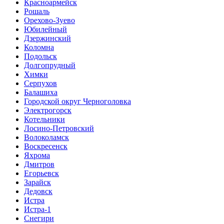
Красноармейск
Рошаль
Орехово-Зуево
Юбилейный
Дзержинский
Коломна
Подольск
Долгопрудный
Химки
Серпухов
Балашиха
Городской округ Черноголовка
Электрогорск
Котельники
Лосино-Петровский
Волоколамск
Воскресенск
Яхрома
Дмитров
Егорьевск
Зарайск
Дедовск
Истра
Истра-1
Снегири