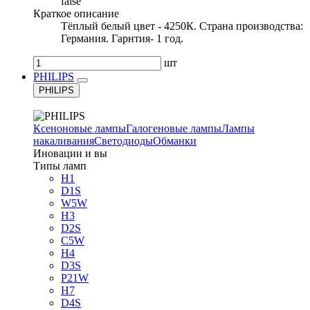
false
Краткое описание
Тёплый белый цвет - 4250К. Страна производства:
Германия. Гарнтия- 1 год.
шт
PHILIPS
PHILIPS
Ксеноновые лампы
Галогеновые лампы
Лампы
накаливания
Светодиоды
Обманки
Иновации и вы
Типы ламп
H1
D1S
W5W
H3
D2S
C5W
H4
D3S
P21W
H7
D4S