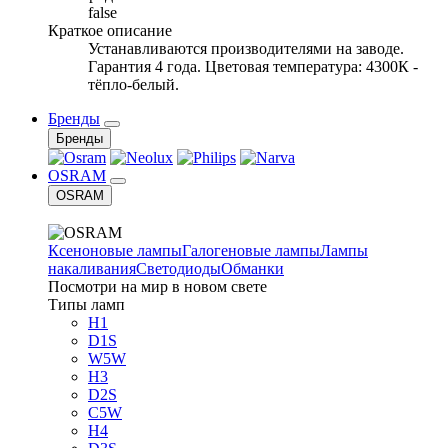
false
Краткое описание
Устанавливаются производителями на заводе.
Гарантия 4 года. Цветовая температура: 4300К -
тёпло-белый.
Бренды
Бренды
OSRAM
OSRAM
Ксеноновые лампы
Галогеновые лампы
Лампы
накаливания
Светодиоды
Обманки
Посмотри на мир в новом свете
Типы ламп
H1
D1S
W5W
H3
D2S
C5W
H4