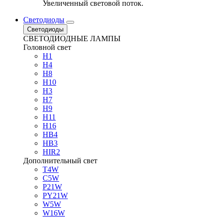
Увеличенный световой поток.
Светодиоды
Светодиоды
СВЕТОДИОДНЫЕ ЛАМПЫ
Головной свет
H1
H4
H8
H10
H3
H7
H9
H11
H16
HB4
HB3
HIR2
Дополнительный свет
T4W
C5W
P21W
PY21W
W5W
W16W