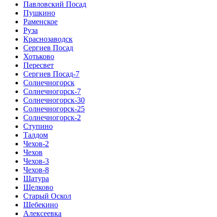
Павловский Посад
Пушкино
Раменское
Руза
Краснозаводск
Сергиев Посад
Хотьково
Пересвет
Сергиев Посад-7
Солнечногорск
Солнечногорск-7
Солнечногорск-30
Солнечногорск-25
Солнечногорск-2
Ступино
Талдом
Чехов-2
Чехов
Чехов-3
Чехов-8
Шатура
Щелково
Старый Оскол
Шебекино
Алексеевка