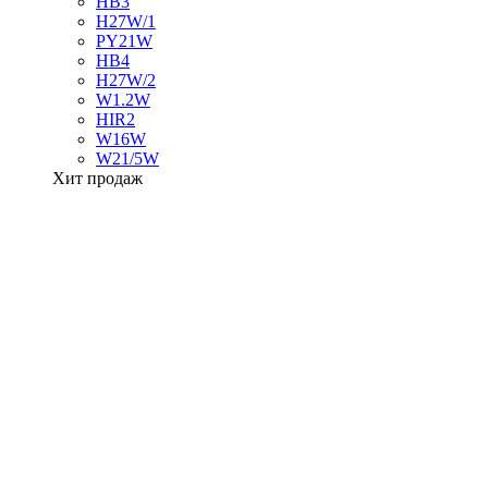
HB3
H27W/1
PY21W
HB4
H27W/2
W1.2W
HIR2
W16W
W21/5W
Хит продаж