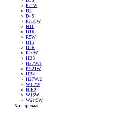
D3S
P21W
H7
D4S
P21/5W
H11
D1R
R5W
H15
D2R
R10W
HB3
H27W/1
PY21W
HB4
H27W/2
W1.2W
HIR2
W16W
W21/5W
Хит продаж