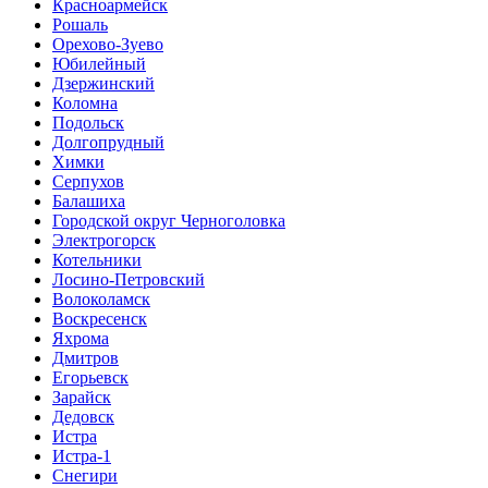
Красноармейск
Рошаль
Орехово-Зуево
Юбилейный
Дзержинский
Коломна
Подольск
Долгопрудный
Химки
Серпухов
Балашиха
Городской округ Черноголовка
Электрогорск
Котельники
Лосино-Петровский
Волоколамск
Воскресенск
Яхрома
Дмитров
Егорьевск
Зарайск
Дедовск
Истра
Истра-1
Снегири