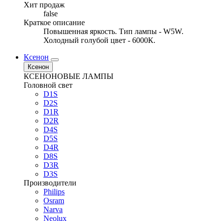
Хит продаж
false
Краткое описание
Повышенная яркость. Тип лампы - W5W.
Холодный голубой цвет - 6000К.
Ксенон
Ксенон
КСЕНОНОВЫЕ ЛАМПЫ
Головной свет
D1S
D2S
D1R
D2R
D4S
D5S
D4R
D8S
D3R
D3S
Производители
Philips
Osram
Narva
Neolux