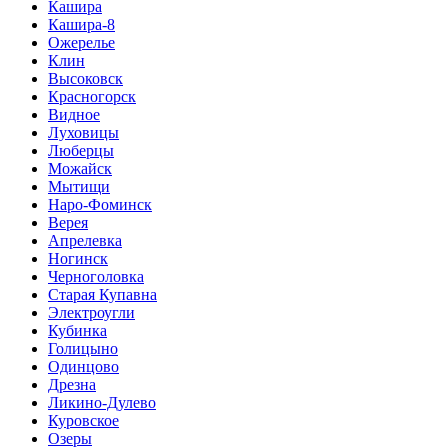
Кашира
Кашира-8
Ожерелье
Клин
Высоковск
Красногорск
Видное
Луховицы
Люберцы
Можайск
Мытищи
Наро-Фоминск
Верея
Апрелевка
Ногинск
Черноголовка
Старая Купавна
Электроугли
Кубинка
Голицыно
Одинцово
Дрезна
Ликино-Дулево
Куровское
Озеры