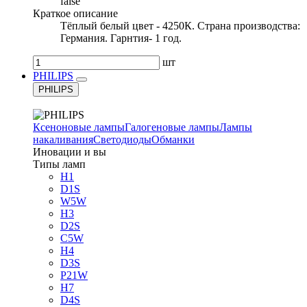
false
Краткое описание
Тёплый белый цвет - 4250К. Страна производства:
Германия. Гарнтия- 1 год.
шт
PHILIPS
PHILIPS
Ксеноновые лампы
Галогеновые лампы
Лампы
накаливания
Светодиоды
Обманки
Иновации и вы
Типы ламп
H1
D1S
W5W
H3
D2S
C5W
H4
D3S
P21W
H7
D4S