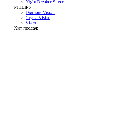
Night Breaker Silver
PHILIPS
DiamondVision
CrystalVision
Vision
Хит продаж