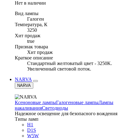
Нет в наличии
Вид лампы
Галоген
Температура, К
3250
Хит продаж
true
Признак товара
Хит продаж
Краткое описание
Стандартный желтоватый цвет - 3250K.
Увеличенный световой поток.
NARVA
NARVA
Ксеноновые лампы
Галогеновые лампы
Лампы
накаливания
Светодиоды
Надежное освещение для безопасного вождения
Типы ламп
H1
D1S
W5W