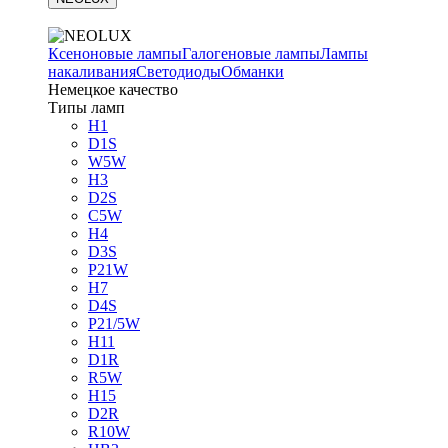
Ксеноновые лампы
Галогеновые лампы
Лампы
накаливания
Светодиоды
Обманки
Немецкое качество
Типы ламп
H1
D1S
W5W
H3
D2S
C5W
H4
D3S
P21W
H7
D4S
P21/5W
H11
D1R
R5W
H15
D2R
R10W