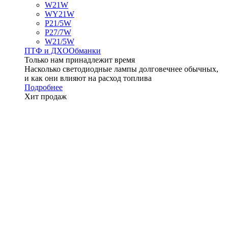
W21W
WY21W
P21/5W
P27/7W
W21/5W
ПТФ и ДXО
Обманки
Только нам принадлежит время
Насколько светодиодные лампы долговечнее обычных,
и как они влияют на расход топлива
Подробнее
Хит продаж