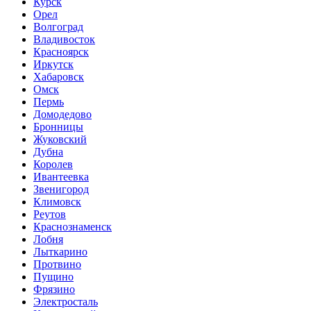
Курск
Орел
Волгоград
Владивосток
Красноярск
Иркутск
Хабаровск
Омск
Пермь
Домодедово
Бронницы
Жуковский
Дубна
Королев
Ивантеевка
Звенигород
Климовск
Реутов
Краснознаменск
Лобня
Лыткарино
Протвино
Пущино
Фрязино
Электросталь