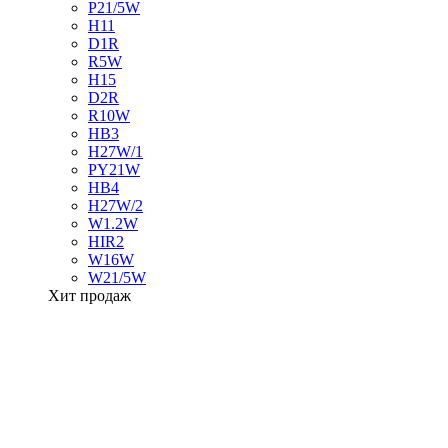
P21/5W
H11
D1R
R5W
H15
D2R
R10W
HB3
H27W/1
PY21W
HB4
H27W/2
W1.2W
HIR2
W16W
W21/5W
Хит продаж