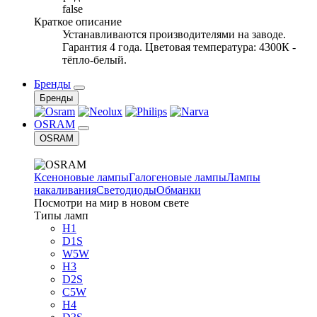
false
Краткое описание
Устанавливаются производителями на заводе.
Гарантия 4 года. Цветовая температура: 4300К -
тёпло-белый.
Бренды
Бренды
OSRAM
OSRAM
Ксеноновые лампы
Галогеновые лампы
Лампы
накаливания
Светодиоды
Обманки
Посмотри на мир в новом свете
Типы ламп
H1
D1S
W5W
H3
D2S
C5W
H4