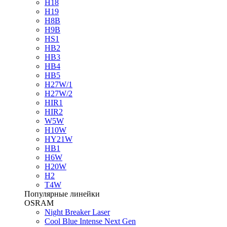
H18
H19
H8B
H9B
HS1
HB2
HB3
HB4
HB5
H27W/1
H27W/2
HIR1
HIR2
W5W
H10W
HY21W
HB1
H6W
H20W
H2
T4W
Популярные линейки
OSRAM
Night Breaker Laser
Cool Blue Intense Next Gen