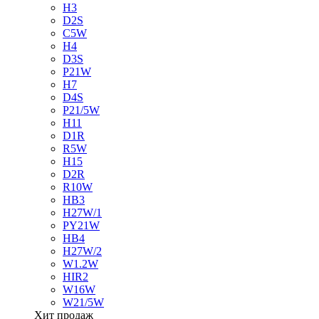
H3
D2S
C5W
H4
D3S
P21W
H7
D4S
P21/5W
H11
D1R
R5W
H15
D2R
R10W
HB3
H27W/1
PY21W
HB4
H27W/2
W1.2W
HIR2
W16W
W21/5W
Хит продаж