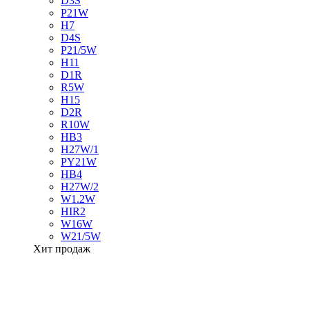
D3S
P21W
H7
D4S
P21/5W
H11
D1R
R5W
H15
D2R
R10W
HB3
H27W/1
PY21W
HB4
H27W/2
W1.2W
HIR2
W16W
W21/5W
Хит продаж