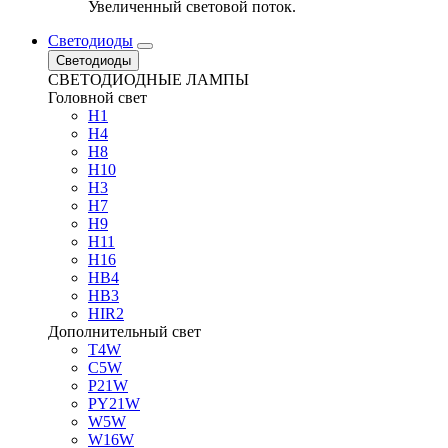
Увеличенный световой поток.
Светодиоды
Светодиоды
СВЕТОДИОДНЫЕ ЛАМПЫ
Головной свет
H1
H4
H8
H10
H3
H7
H9
H11
H16
HB4
HB3
HIR2
Дополнительный свет
T4W
C5W
P21W
PY21W
W5W
W16W