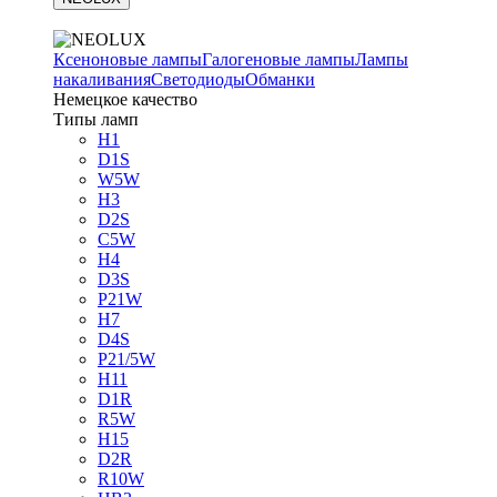
Ксеноновые лампы
Галогеновые лампы
Лампы
накаливания
Светодиоды
Обманки
Немецкое качество
Типы ламп
H1
D1S
W5W
H3
D2S
C5W
H4
D3S
P21W
H7
D4S
P21/5W
H11
D1R
R5W
H15
D2R
R10W