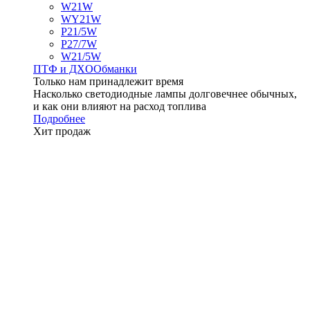
W21W
WY21W
P21/5W
P27/7W
W21/5W
ПТФ и ДXО
Обманки
Только нам принадлежит время
Насколько светодиодные лампы долговечнее обычных,
и как они влияют на расход топлива
Подробнее
Хит продаж