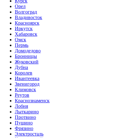
Курск
Орел
Волгоград
Владивосток
Красноярск
Иркутск
Хабаровск
Омск
Пермь
Домодедово
Бронницы
Жуковский
Дубна
Королев
Ивантеевка
Звенигород
Климовск
Реутов
Краснознаменск
Лобня
Лыткарино
Протвино
Пущино
Фрязино
Электросталь