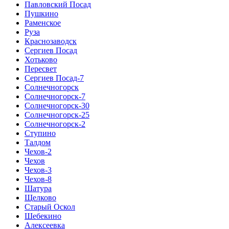
Павловский Посад
Пушкино
Раменское
Руза
Краснозаводск
Сергиев Посад
Хотьково
Пересвет
Сергиев Посад-7
Солнечногорск
Солнечногорск-7
Солнечногорск-30
Солнечногорск-25
Солнечногорск-2
Ступино
Талдом
Чехов-2
Чехов
Чехов-3
Чехов-8
Шатура
Щелково
Старый Оскол
Шебекино
Алексеевка