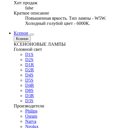
Хит продаж
false
Краткое описание
Повышенная яркость. Тип лампы - W5W.
Холодный голубой цвет - 6000К.
Ксенон
Ксенон
КСЕНОНОВЫЕ ЛАМПЫ
Головной свет
D1S
D2S
D1R
D2R
D4S
D5S
D4R
D8S
D3R
D3S
Производители
Philips
Osram
Narva
Neolux