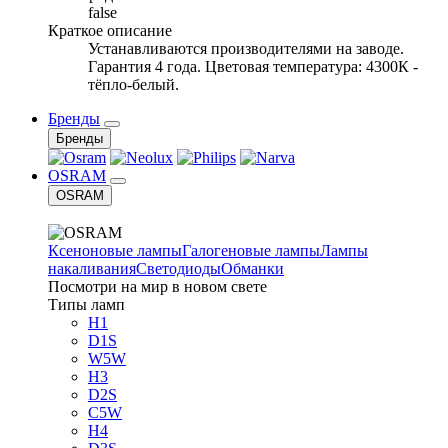
false
Краткое описание
Устанавливаются производителями на заводе.
Гарантия 4 года. Цветовая температура: 4300К -
тёпло-белый.
Бренды
Бренды
OSRAM
OSRAM
Ксеноновые лампы
Галогеновые лампы
Лампы
накаливания
Светодиоды
Обманки
Посмотри на мир в новом свете
Типы ламп
H1
D1S
W5W
H3
D2S
C5W
H4