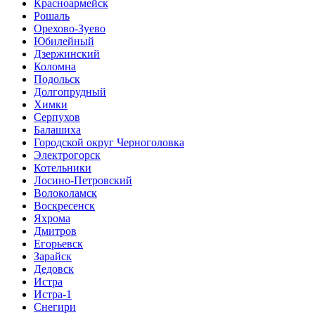
Красноармейск
Рошаль
Орехово-Зуево
Юбилейный
Дзержинский
Коломна
Подольск
Долгопрудный
Химки
Серпухов
Балашиха
Городской округ Черноголовка
Электрогорск
Котельники
Лосино-Петровский
Волоколамск
Воскресенск
Яхрома
Дмитров
Егорьевск
Зарайск
Дедовск
Истра
Истра-1
Снегири