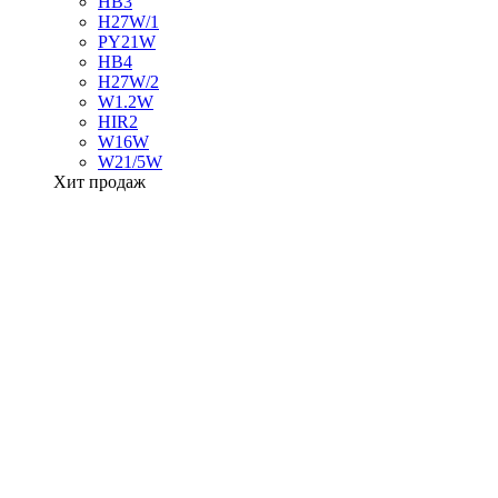
HB3
H27W/1
PY21W
HB4
H27W/2
W1.2W
HIR2
W16W
W21/5W
Хит продаж