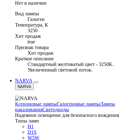
Нет в наличии
Вид лампы
Галоген
Температура, К
3250
Хит продаж
true
Признак товара
Хит продаж
Краткое описание
Стандартный желтоватый цвет - 3250K.
Увеличенный световой поток.
NARVA
NARVA
Ксеноновые лампы
Галогеновые лампы
Лампы
накаливания
Светодиоды
Надежное освещение для безопасного вождения
Типы ламп
H1
D1S
W5W