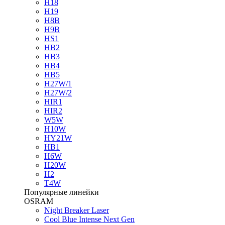
H18
H19
H8B
H9B
HS1
HB2
HB3
HB4
HB5
H27W/1
H27W/2
HIR1
HIR2
W5W
H10W
HY21W
HB1
H6W
H20W
H2
T4W
Популярные линейки
OSRAM
Night Breaker Laser
Cool Blue Intense Next Gen