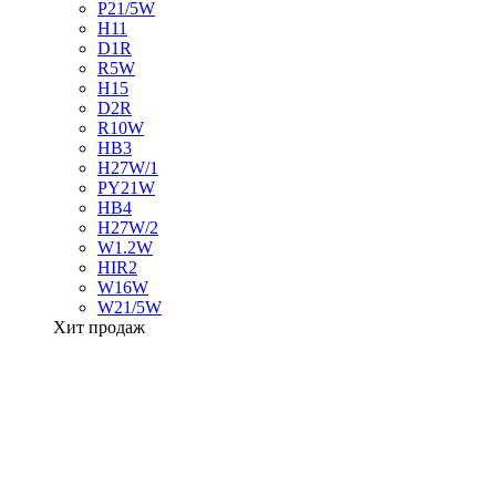
P21/5W
H11
D1R
R5W
H15
D2R
R10W
HB3
H27W/1
PY21W
HB4
H27W/2
W1.2W
HIR2
W16W
W21/5W
Хит продаж