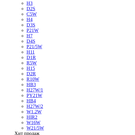
H3
D2S
C5W
H4
D3S
P21W
H7
D4S
P21/5W
H11
D1R
R5W
H15
D2R
R10W
HB3
H27W/1
PY21W
HB4
H27W/2
W1.2W
HIR2
W16W
W21/5W
Хит продаж