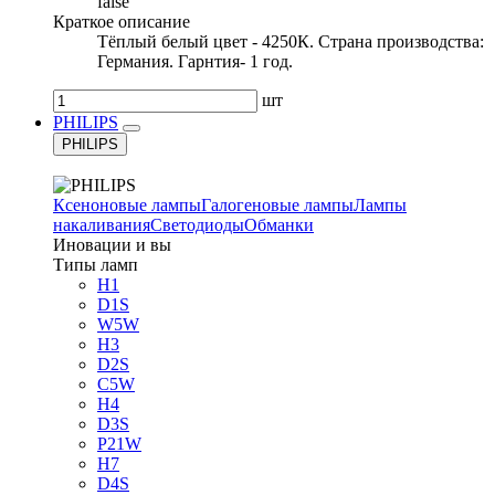
false
Краткое описание
Тёплый белый цвет - 4250К. Страна производства:
Германия. Гарнтия- 1 год.
шт
PHILIPS
PHILIPS
Ксеноновые лампы
Галогеновые лампы
Лампы
накаливания
Светодиоды
Обманки
Иновации и вы
Типы ламп
H1
D1S
W5W
H3
D2S
C5W
H4
D3S
P21W
H7
D4S