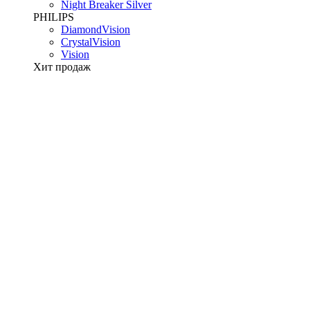
Night Breaker Silver
PHILIPS
DiamondVision
CrystalVision
Vision
Хит продаж