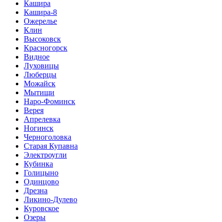
Кашира
Кашира-8
Ожерелье
Клин
Высоковск
Красногорск
Видное
Луховицы
Люберцы
Можайск
Мытищи
Наро-Фоминск
Верея
Апрелевка
Ногинск
Черноголовка
Старая Купавна
Электроугли
Кубинка
Голицыно
Одинцово
Дрезна
Ликино-Дулево
Куровское
Озеры