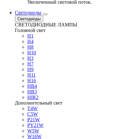
Увеличенный световой поток.
Светодиоды
Светодиоды
СВЕТОДИОДНЫЕ ЛАМПЫ
Головной свет
H1
H4
H8
H10
H3
H7
H9
H11
H16
HB4
HB3
HIR2
Дополнительный свет
T4W
C5W
P21W
PY21W
W5W
W16W