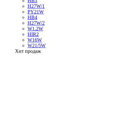
HB3
H27W/1
PY21W
HB4
H27W/2
W1.2W
HIR2
W16W
W21/5W
Хит продаж