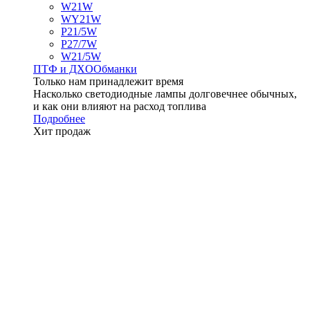
W21W
WY21W
P21/5W
P27/7W
W21/5W
ПТФ и ДXО
Обманки
Только нам принадлежит время
Насколько светодиодные лампы долговечнее обычных,
и как они влияют на расход топлива
Подробнее
Хит продаж