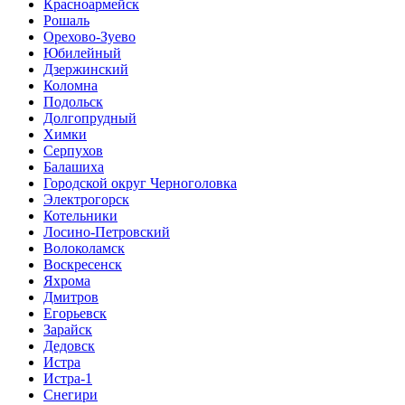
Красноармейск
Рошаль
Орехово-Зуево
Юбилейный
Дзержинский
Коломна
Подольск
Долгопрудный
Химки
Серпухов
Балашиха
Городской округ Черноголовка
Электрогорск
Котельники
Лосино-Петровский
Волоколамск
Воскресенск
Яхрома
Дмитров
Егорьевск
Зарайск
Дедовск
Истра
Истра-1
Снегири