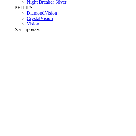
Night Breaker Silver
PHILIPS
DiamondVision
CrystalVision
Vision
Хит продаж