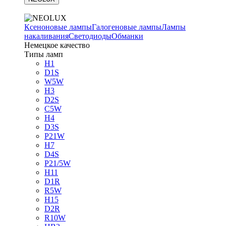
Ксеноновые лампы
Галогеновые лампы
Лампы
накаливания
Светодиоды
Обманки
Немецкое качество
Типы ламп
H1
D1S
W5W
H3
D2S
C5W
H4
D3S
P21W
H7
D4S
P21/5W
H11
D1R
R5W
H15
D2R
R10W