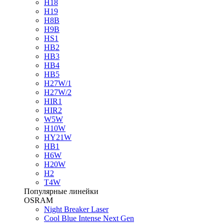
H18
H19
H8B
H9B
HS1
HB2
HB3
HB4
HB5
H27W/1
H27W/2
HIR1
HIR2
W5W
H10W
HY21W
HB1
H6W
H20W
H2
T4W
Популярные линейки
OSRAM
Night Breaker Laser
Cool Blue Intense Next Gen