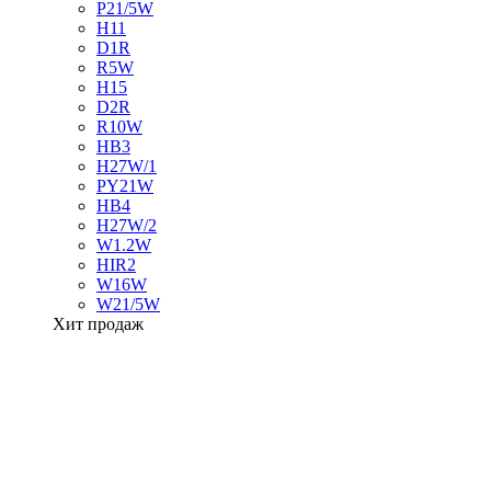
P21/5W
H11
D1R
R5W
H15
D2R
R10W
HB3
H27W/1
PY21W
HB4
H27W/2
W1.2W
HIR2
W16W
W21/5W
Хит продаж