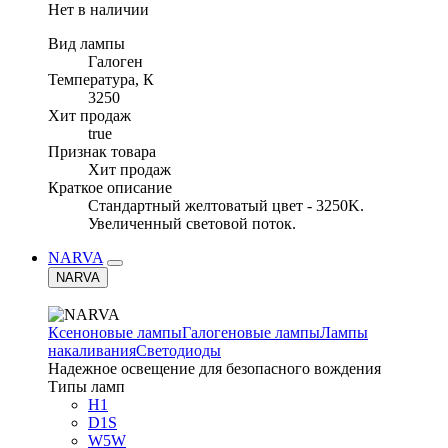
Нет в наличии
Вид лампы
Галоген
Температура, К
3250
Хит продаж
true
Признак товара
Хит продаж
Краткое описание
Стандартный желтоватый цвет - 3250K.
Увеличенный световой поток.
NARVA
NARVA
Ксеноновые лампы
Галогеновые лампы
Лампы
накаливания
Светодиоды
Надежное освещение для безопасного вождения
Типы ламп
H1
D1S
W5W