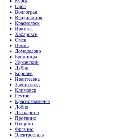
Курск
Орел
Волгоград
Владивосток
Красноярск
Иркутск
Хабаровск
Омск
Пермь
Домодедово
Бронницы
Жуковский
Дубна
Королев
Ивантеевка
Звенигород
Климовск
Реутов
Краснознаменск
Лобня
Лыткарино
Протвино
Пущино
Фрязино
Электросталь