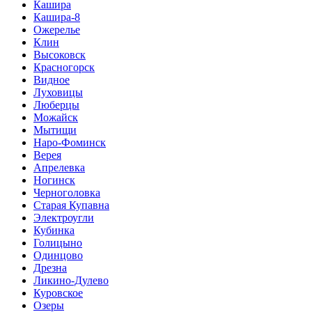
Кашира
Кашира-8
Ожерелье
Клин
Высоковск
Красногорск
Видное
Луховицы
Люберцы
Можайск
Мытищи
Наро-Фоминск
Верея
Апрелевка
Ногинск
Черноголовка
Старая Купавна
Электроугли
Кубинка
Голицыно
Одинцово
Дрезна
Ликино-Дулево
Куровское
Озеры