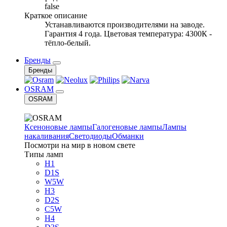
false
Краткое описание
Устанавливаются производителями на заводе.
Гарантия 4 года. Цветовая температура: 4300К -
тёпло-белый.
Бренды
Бренды
OSRAM
OSRAM
Ксеноновые лампы
Галогеновые лампы
Лампы
накаливания
Светодиоды
Обманки
Посмотри на мир в новом свете
Типы ламп
H1
D1S
W5W
H3
D2S
C5W
H4