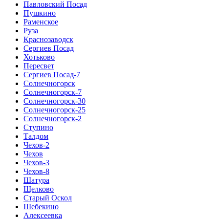
Павловский Посад
Пушкино
Раменское
Руза
Краснозаводск
Сергиев Посад
Хотьково
Пересвет
Сергиев Посад-7
Солнечногорск
Солнечногорск-7
Солнечногорск-30
Солнечногорск-25
Солнечногорск-2
Ступино
Талдом
Чехов-2
Чехов
Чехов-3
Чехов-8
Шатура
Щелково
Старый Оскол
Шебекино
Алексеевка