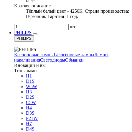
false
Краткое описание
Тёплый белый цвет - 4250К. Страна производства:
Германия. Гарнтия- 1 год.
шт
PHILIPS
PHILIPS
Ксеноновые лампы
Галогеновые лампы
Лампы
накаливания
Светодиоды
Обманки
Иновации и вы
Типы ламп
H1
D1S
W5W
H3
D2S
C5W
H4
D3S
P21W
H7
D4S