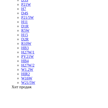
D3S
P21W
H7
D4S
P21/5W
H11
D1R
R5W
H15
D2R
R10W
HB3
H27W/1
PY21W
HB4
H27W/2
W1.2W
HIR2
W16W
W21/5W
Хит продаж