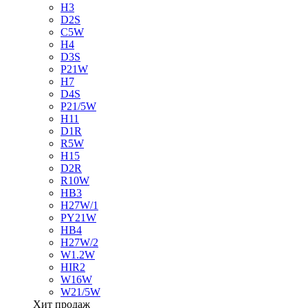
H3
D2S
C5W
H4
D3S
P21W
H7
D4S
P21/5W
H11
D1R
R5W
H15
D2R
R10W
HB3
H27W/1
PY21W
HB4
H27W/2
W1.2W
HIR2
W16W
W21/5W
Хит продаж