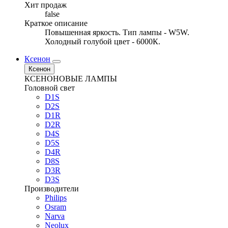
Хит продаж
false
Краткое описание
Повышенная яркость. Тип лампы - W5W.
Холодный голубой цвет - 6000К.
Ксенон
Ксенон
КСЕНОНОВЫЕ ЛАМПЫ
Головной свет
D1S
D2S
D1R
D2R
D4S
D5S
D4R
D8S
D3R
D3S
Производители
Philips
Osram
Narva
Neolux