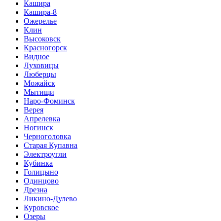
Кашира
Кашира-8
Ожерелье
Клин
Высоковск
Красногорск
Видное
Луховицы
Люберцы
Можайск
Мытищи
Наро-Фоминск
Верея
Апрелевка
Ногинск
Черноголовка
Старая Купавна
Электроугли
Кубинка
Голицыно
Одинцово
Дрезна
Ликино-Дулево
Куровское
Озеры