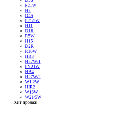
D3S
P21W
H7
D4S
P21/5W
H11
D1R
R5W
H15
D2R
R10W
HB3
H27W/1
PY21W
HB4
H27W/2
W1.2W
HIR2
W16W
W21/5W
Хит продаж