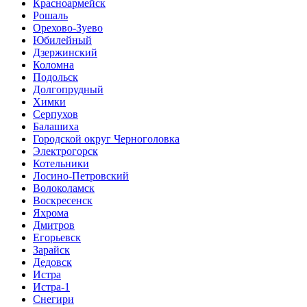
Красноармейск
Рошаль
Орехово-Зуево
Юбилейный
Дзержинский
Коломна
Подольск
Долгопрудный
Химки
Серпухов
Балашиха
Городской округ Черноголовка
Электрогорск
Котельники
Лосино-Петровский
Волоколамск
Воскресенск
Яхрома
Дмитров
Егорьевск
Зарайск
Дедовск
Истра
Истра-1
Снегири