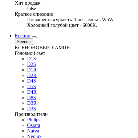
Хит продаж
false
Краткое описание
Повышенная яркость. Тип лампы - W5W.
Холодный голубой цвет - 6000К.
Ксенон
Ксенон
КСЕНОНОВЫЕ ЛАМПЫ
Головной свет
D1S
D2S
D1R
D2R
D4S
D5S
D4R
D8S
D3R
D3S
Производители
Philips
Osram
Narva
Neolux