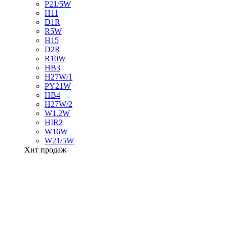
P21/5W
H11
D1R
R5W
H15
D2R
R10W
HB3
H27W/1
PY21W
HB4
H27W/2
W1.2W
HIR2
W16W
W21/5W
Хит продаж