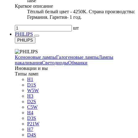
false
Краткое описание
Тёплый белый цвет - 4250К. Страна производства:
Германия. Гарнтия- 1 год.
шт
PHILIPS
PHILIPS
Ксеноновые лампы
Галогеновые лампы
Лампы
накаливания
Светодиоды
Обманки
Иновации и вы
Типы ламп
H1
D1S
W5W
H3
D2S
C5W
H4
D3S
P21W
H7
D4S