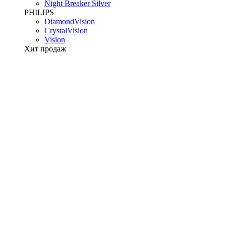
Night Breaker Silver
PHILIPS
DiamondVision
CrystalVision
Vision
Хит продаж