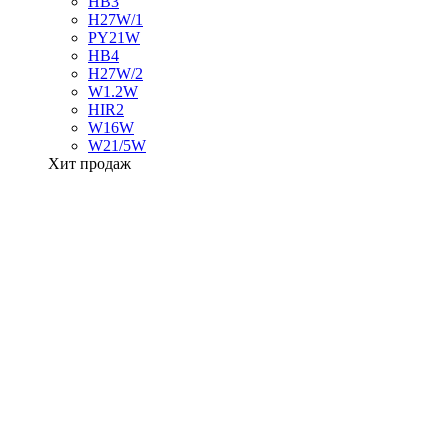
HB3
H27W/1
PY21W
HB4
H27W/2
W1.2W
HIR2
W16W
W21/5W
Хит продаж