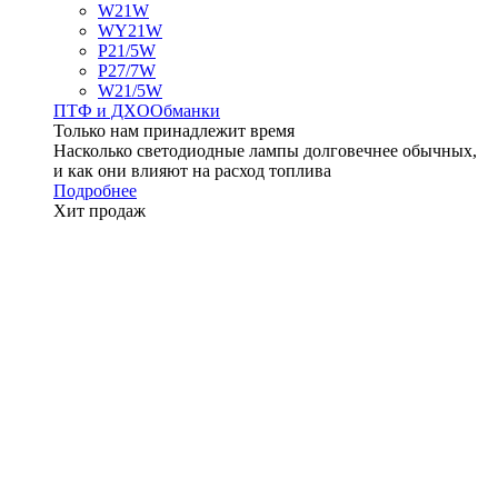
W21W
WY21W
P21/5W
P27/7W
W21/5W
ПТФ и ДXО
Обманки
Только нам принадлежит время
Насколько светодиодные лампы долговечнее обычных,
и как они влияют на расход топлива
Подробнее
Хит продаж