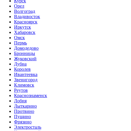
Курск
Орел
Волгоград
Владивосток
Красноярск
Иркутск
Хабаровск
Омск
Пермь
Домодедово
Бронницы
Жуковский
Дубна
Королев
Ивантеевка
Звенигород
Климовск
Реутов
Краснознаменск
Лобня
Лыткарино
Протвино
Пущино
Фрязино
Электросталь