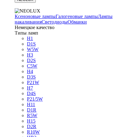
Ксеноновые лампы
Галогеновые лампы
Лампы
накаливания
Светодиоды
Обманки
Немецкое качество
Типы ламп
H1
D1S
W5W
H3
D2S
C5W
H4
D3S
P21W
H7
D4S
P21/5W
H11
D1R
R5W
H15
D2R
R10W