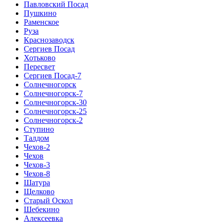
Павловский Посад
Пушкино
Раменское
Руза
Краснозаводск
Сергиев Посад
Хотьково
Пересвет
Сергиев Посад-7
Солнечногорск
Солнечногорск-7
Солнечногорск-30
Солнечногорск-25
Солнечногорск-2
Ступино
Талдом
Чехов-2
Чехов
Чехов-3
Чехов-8
Шатура
Щелково
Старый Оскол
Шебекино
Алексеевка