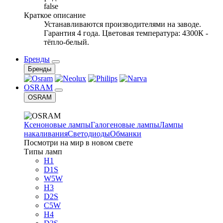
false
Краткое описание
Устанавливаются производителями на заводе.
Гарантия 4 года. Цветовая температура: 4300К -
тёпло-белый.
Бренды
Бренды
OSRAM
OSRAM
Ксеноновые лампы
Галогеновые лампы
Лампы
накаливания
Светодиоды
Обманки
Посмотри на мир в новом свете
Типы ламп
H1
D1S
W5W
H3
D2S
C5W
H4