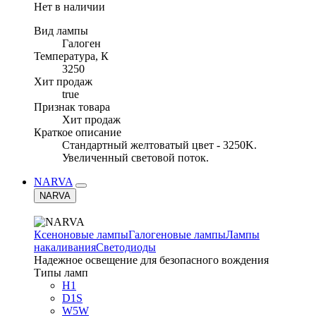
Нет в наличии
Вид лампы
Галоген
Температура, К
3250
Хит продаж
true
Признак товара
Хит продаж
Краткое описание
Стандартный желтоватый цвет - 3250K.
Увеличенный световой поток.
NARVA
NARVA
Ксеноновые лампы
Галогеновые лампы
Лампы
накаливания
Светодиоды
Надежное освещение для безопасного вождения
Типы ламп
H1
D1S
W5W