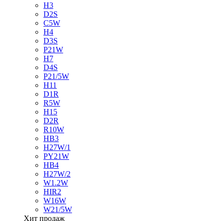
H3
D2S
C5W
H4
D3S
P21W
H7
D4S
P21/5W
H11
D1R
R5W
H15
D2R
R10W
HB3
H27W/1
PY21W
HB4
H27W/2
W1.2W
HIR2
W16W
W21/5W
Хит продаж