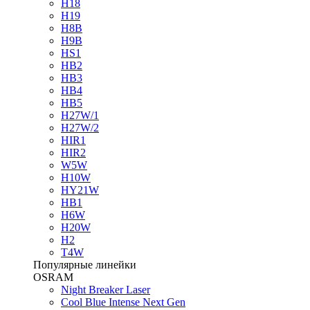
H18
H19
H8B
H9B
HS1
HB2
HB3
HB4
HB5
H27W/1
H27W/2
HIR1
HIR2
W5W
H10W
HY21W
HB1
H6W
H20W
H2
T4W
Популярные линейки
OSRAM
Night Breaker Laser
Cool Blue Intense Next Gen