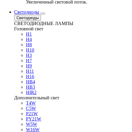
Увеличенный световой поток.
Светодиоды
Светодиоды
СВЕТОДИОДНЫЕ ЛАМПЫ
Головной свет
H1
H4
H8
H10
H3
H7
H9
H11
H16
HB4
HB3
HIR2
Дополнительный свет
T4W
C5W
P21W
PY21W
W5W
W16W