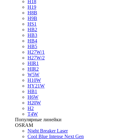
H18
H19
H8B
H9B
HS1
HB2
HB3
HB4
HB5
H27W/1
H27W/2
HIR1
HIR2
W5W
H10W
HY21W
HB1
H6W
H20W
H2
T4W
Популярные линейки
OSRAM
Night Breaker Laser
Cool Blue Intense Next Gen