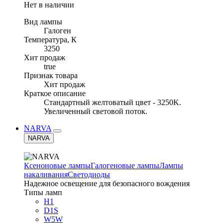
Нет в наличии
Вид лампы
Галоген
Температура, К
3250
Хит продаж
true
Признак товара
Хит продаж
Краткое описание
Стандартный желтоватый цвет - 3250K.
Увеличенный световой поток.
NARVA
NARVA
Ксеноновые лампы
Галогеновые лампы
Лампы
накаливания
Светодиоды
Надежное освещение для безопасного вождения
Типы ламп
H1
D1S
W5W