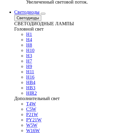
Увеличенный световой поток.
Светодиоды
Светодиоды
СВЕТОДИОДНЫЕ ЛАМПЫ
Головной свет
H1
H4
H8
H10
H3
H7
H9
H11
H16
HB4
HB3
HIR2
Дополнительный свет
T4W
C5W
P21W
PY21W
W5W
W16W