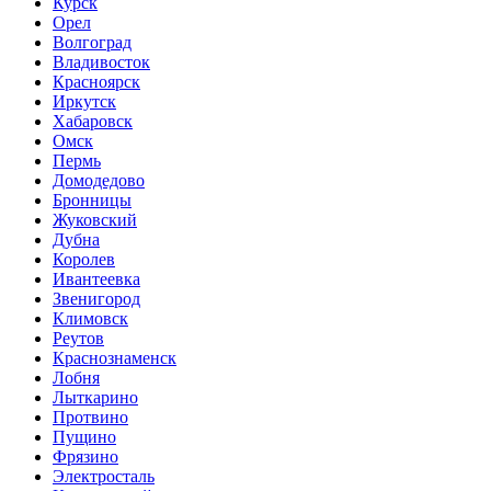
Курск
Орел
Волгоград
Владивосток
Красноярск
Иркутск
Хабаровск
Омск
Пермь
Домодедово
Бронницы
Жуковский
Дубна
Королев
Ивантеевка
Звенигород
Климовск
Реутов
Краснознаменск
Лобня
Лыткарино
Протвино
Пущино
Фрязино
Электросталь