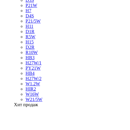
D3S
P21W
H7
D4S
P21/5W
H11
D1R
R5W
H15
D2R
R10W
HB3
H27W/1
PY21W
HB4
H27W/2
W1.2W
HIR2
W16W
W21/5W
Хит продаж