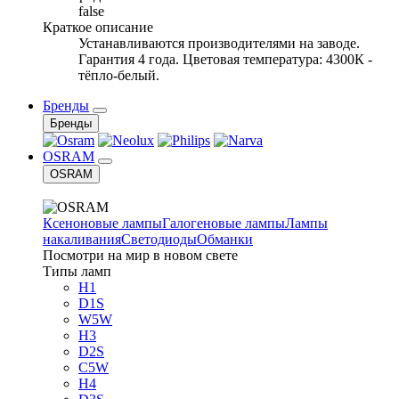
false
Краткое описание
Устанавливаются производителями на заводе.
Гарантия 4 года. Цветовая температура: 4300К -
тёпло-белый.
Бренды
Бренды
OSRAM
OSRAM
Ксеноновые лампы
Галогеновые лампы
Лампы
накаливания
Светодиоды
Обманки
Посмотри на мир в новом свете
Типы ламп
H1
D1S
W5W
H3
D2S
C5W
H4