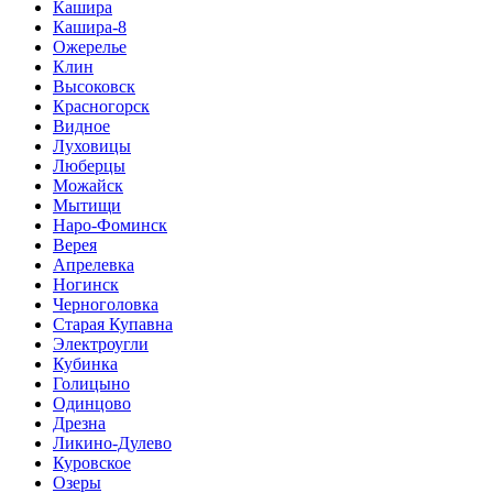
Кашира
Кашира-8
Ожерелье
Клин
Высоковск
Красногорск
Видное
Луховицы
Люберцы
Можайск
Мытищи
Наро-Фоминск
Верея
Апрелевка
Ногинск
Черноголовка
Старая Купавна
Электроугли
Кубинка
Голицыно
Одинцово
Дрезна
Ликино-Дулево
Куровское
Озеры