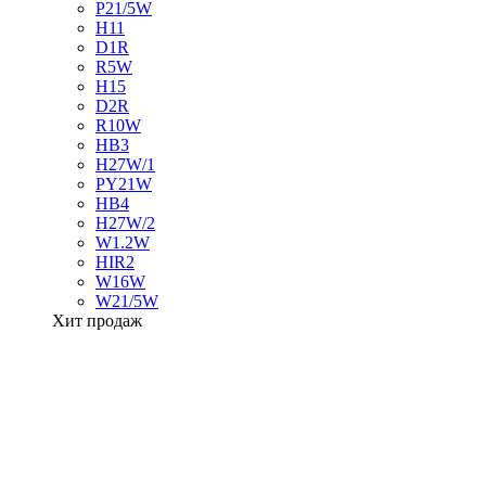
P21/5W
H11
D1R
R5W
H15
D2R
R10W
HB3
H27W/1
PY21W
HB4
H27W/2
W1.2W
HIR2
W16W
W21/5W
Хит продаж