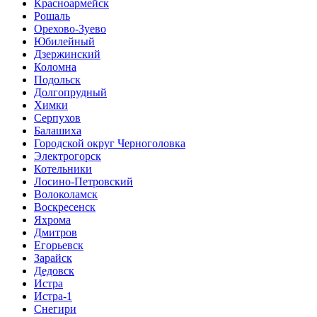
Красноармейск
Рошаль
Орехово-Зуево
Юбилейный
Дзержинский
Коломна
Подольск
Долгопрудный
Химки
Серпухов
Балашиха
Городской округ Черноголовка
Электрогорск
Котельники
Лосино-Петровский
Волоколамск
Воскресенск
Яхрома
Дмитров
Егорьевск
Зарайск
Дедовск
Истра
Истра-1
Снегири