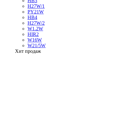
HB3
H27W/1
PY21W
HB4
H27W/2
W1.2W
HIR2
W16W
W21/5W
Хит продаж