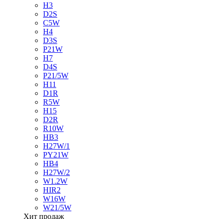
H3
D2S
C5W
H4
D3S
P21W
H7
D4S
P21/5W
H11
D1R
R5W
H15
D2R
R10W
HB3
H27W/1
PY21W
HB4
H27W/2
W1.2W
HIR2
W16W
W21/5W
Хит продаж