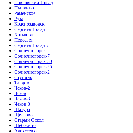
Павловский Посад
Пушкино
Раменское
Руза
Краснозаводск
Сергиев Посад
Хотьково
Пересвет
Сергиев Посад-7
Солнечногорск
Солнечногорск-7
Солнечногорск-30
Солнечногорск-25
Солнечногорск-2
Ступино
Талдом
Чехов-2
Чехов
Чехов-3
Чехов-8
Шатура
Щелково
Старый Оскол
Шебекино
Алексеевка