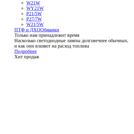
W21W
WY21W
P21/5W
P27/7W
W21/5W
ПТФ и ДXО
Обманки
Только нам принадлежит время
Насколько светодиодные лампы долговечнее обычных,
и как они влияют на расход топлива
Подробнее
Хит продаж