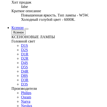
Хит продаж
false
Краткое описание
Повышенная яркость. Тип лампы - W5W.
Холодный голубой цвет - 6000К.
Ксенон
Ксенон
КСЕНОНОВЫЕ ЛАМПЫ
Головной свет
D1S
D2S
D1R
D2R
D4S
D5S
D4R
D8S
D3R
D3S
Производители
Philips
Osram
Narva
Neolux