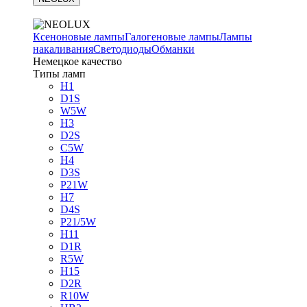
Ксеноновые лампы
Галогеновые лампы
Лампы
накаливания
Светодиоды
Обманки
Немецкое качество
Типы ламп
H1
D1S
W5W
H3
D2S
C5W
H4
D3S
P21W
H7
D4S
P21/5W
H11
D1R
R5W
H15
D2R
R10W