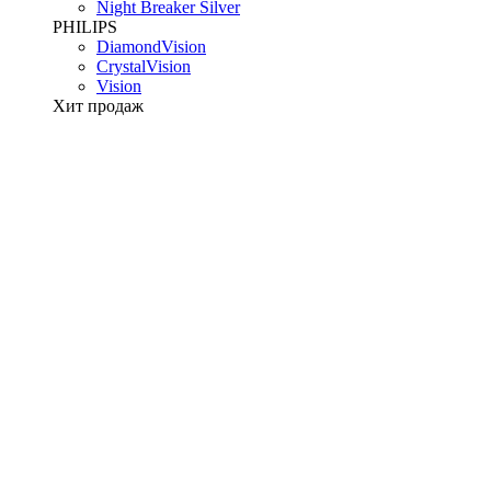
Night Breaker Silver
PHILIPS
DiamondVision
CrystalVision
Vision
Хит продаж