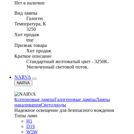
Нет в наличии
Вид лампы
Галоген
Температура, К
3250
Хит продаж
true
Признак товара
Хит продаж
Краткое описание
Стандартный желтоватый цвет - 3250K.
Увеличенный световой поток.
NARVA
NARVA
Ксеноновые лампы
Галогеновые лампы
Лампы
накаливания
Светодиоды
Надежное освещение для безопасного вождения
Типы ламп
H1
D1S
W5W