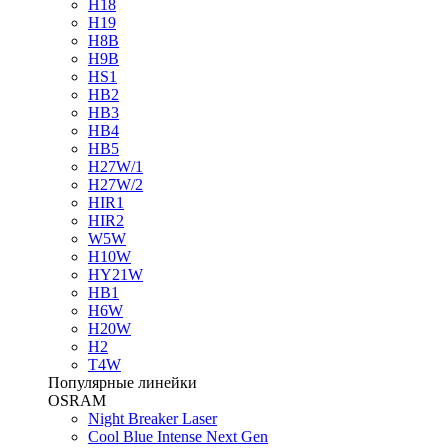
H18
H19
H8B
H9B
HS1
HB2
HB3
HB4
HB5
H27W/1
H27W/2
HIR1
HIR2
W5W
H10W
HY21W
HB1
H6W
H20W
H2
T4W
Популярные линейки
OSRAM
Night Breaker Laser
Cool Blue Intense Next Gen