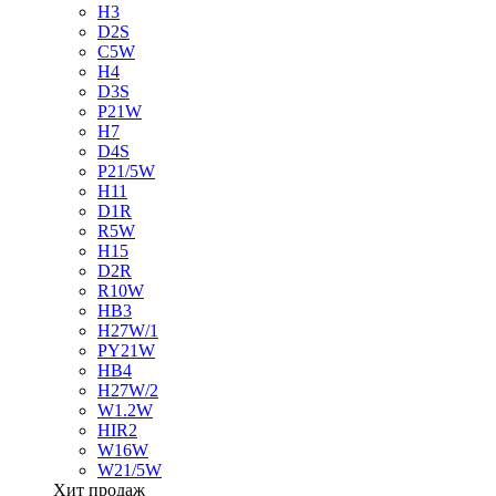
H3
D2S
C5W
H4
D3S
P21W
H7
D4S
P21/5W
H11
D1R
R5W
H15
D2R
R10W
HB3
H27W/1
PY21W
HB4
H27W/2
W1.2W
HIR2
W16W
W21/5W
Хит продаж