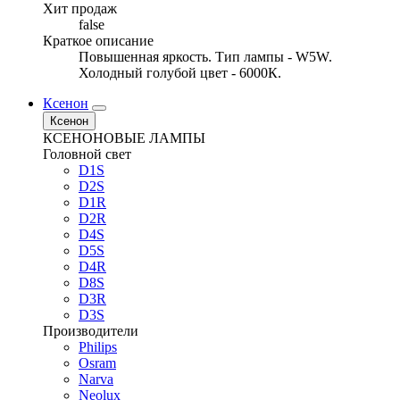
Хит продаж
false
Краткое описание
Повышенная яркость. Тип лампы - W5W.
Холодный голубой цвет - 6000К.
Ксенон
Ксенон
КСЕНОНОВЫЕ ЛАМПЫ
Головной свет
D1S
D2S
D1R
D2R
D4S
D5S
D4R
D8S
D3R
D3S
Производители
Philips
Osram
Narva
Neolux