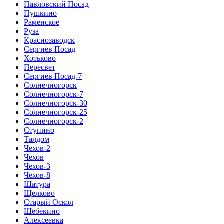
Павловский Посад
Пушкино
Раменское
Руза
Краснозаводск
Сергиев Посад
Хотьково
Пересвет
Сергиев Посад-7
Солнечногорск
Солнечногорск-7
Солнечногорск-30
Солнечногорск-25
Солнечногорск-2
Ступино
Талдом
Чехов-2
Чехов
Чехов-3
Чехов-8
Шатура
Щелково
Старый Оскол
Шебекино
Алексеевка