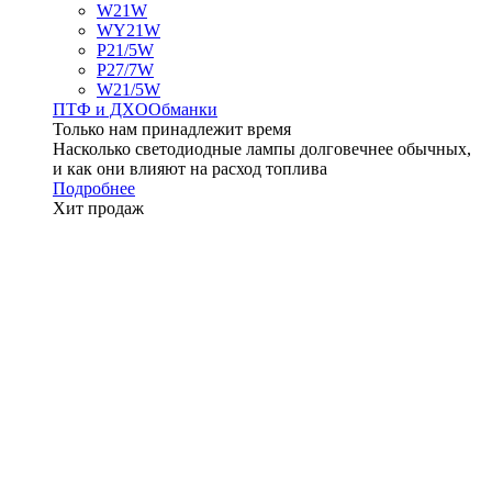
W21W
WY21W
P21/5W
P27/7W
W21/5W
ПТФ и ДXО
Обманки
Только нам принадлежит время
Насколько светодиодные лампы долговечнее обычных,
и как они влияют на расход топлива
Подробнее
Хит продаж