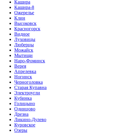
Кашира
Кашира-8
Ожерелье
Клин
Высоковск
Красногорск
Видное
Луховицы
Люберцы
Можайск
Мытищи
Наро-Фоминск
Верея
Апрелевка
Ногинск
Черноголовка
Старая Купавна
Электроугли
Кубинка
Голицыно
Одинцово
Дрезна
Ликино-Дулево
Куровское
Озеры