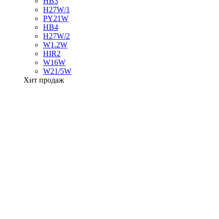
HB3
H27W/1
PY21W
HB4
H27W/2
W1.2W
HIR2
W16W
W21/5W
Хит продаж