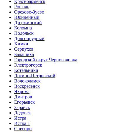
Красноармейск
Рошаль
Орехово-Зуево
Юбилейный
Дзержинский
Коломна
Подольск
Долгопрудный
Химки
Серпухов
Балашиха
Городской округ Черноголовка
Электрогорск
Котельники
Лосино-Петровский
Волоколамск
Воскресенск
Яхрома
Дмитров
Егорьевск
Зарайск
Дедовск
Истра
Истра-1
Снегири