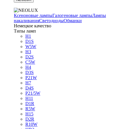
Ксеноновые лампы
Галогеновые лампы
Лампы
накаливания
Светодиоды
Обманки
Немецкое качество
Типы ламп
H1
D1S
W5W
H3
D2S
C5W
H4
D3S
P21W
H7
D4S
P21/5W
H11
D1R
R5W
H15
D2R
R10W