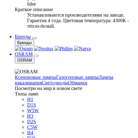
false
Краткое описание
Устанавливаются производителями на заводе.
Гарантия 4 года. Цветовая температура: 4300К -
тёпло-белый.
Бренды
Бренды
OSRAM
OSRAM
Ксеноновые лампы
Галогеновые лампы
Лампы
накаливания
Светодиоды
Обманки
Посмотри на мир в новом свете
Типы ламп
H1
D1S
W5W
H3
D2S
C5W
H4