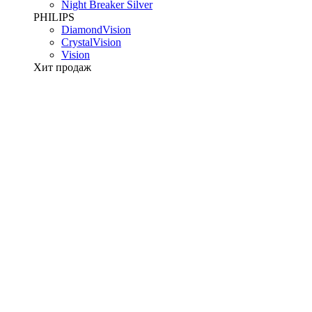
Night Breaker Silver
PHILIPS
DiamondVision
CrystalVision
Vision
Хит продаж