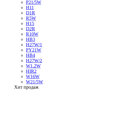
P21/5W
H11
D1R
R5W
H15
D2R
R10W
HB3
H27W/1
PY21W
HB4
H27W/2
W1.2W
HIR2
W16W
W21/5W
Хит продаж