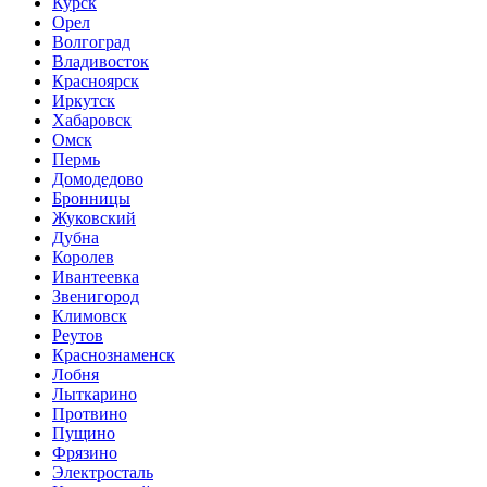
Курск
Орел
Волгоград
Владивосток
Красноярск
Иркутск
Хабаровск
Омск
Пермь
Домодедово
Бронницы
Жуковский
Дубна
Королев
Ивантеевка
Звенигород
Климовск
Реутов
Краснознаменск
Лобня
Лыткарино
Протвино
Пущино
Фрязино
Электросталь