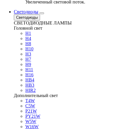
Увеличенный световой поток.
Светодиоды
Светодиоды
СВЕТОДИОДНЫЕ ЛАМПЫ
Головной свет
H1
H4
H8
H10
H3
H7
H9
H11
H16
HB4
HB3
HIR2
Дополнительный свет
T4W
C5W
P21W
PY21W
W5W
W16W