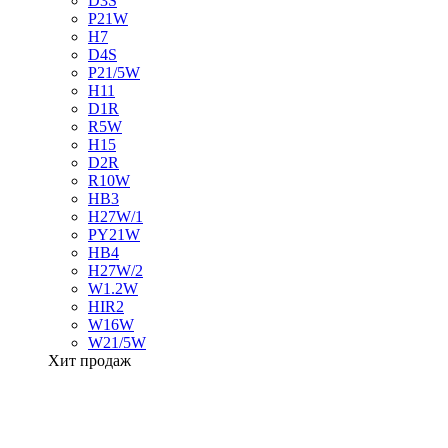
D3S
P21W
H7
D4S
P21/5W
H11
D1R
R5W
H15
D2R
R10W
HB3
H27W/1
PY21W
HB4
H27W/2
W1.2W
HIR2
W16W
W21/5W
Хит продаж