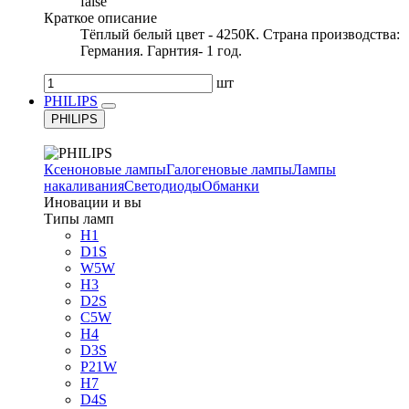
false
Краткое описание
Тёплый белый цвет - 4250К. Страна производства:
Германия. Гарнтия- 1 год.
шт
PHILIPS
PHILIPS
Ксеноновые лампы
Галогеновые лампы
Лампы
накаливания
Светодиоды
Обманки
Иновации и вы
Типы ламп
H1
D1S
W5W
H3
D2S
C5W
H4
D3S
P21W
H7
D4S