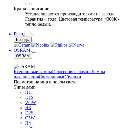
false
Краткое описание
Устанавливаются производителями на заводе.
Гарантия 4 года. Цветовая температура: 4300К -
тёпло-белый.
Бренды
Бренды
OSRAM
OSRAM
Ксеноновые лампы
Галогеновые лампы
Лампы
накаливания
Светодиоды
Обманки
Посмотри на мир в новом свете
Типы ламп
H1
D1S
W5W
H3
D2S
C5W
H4