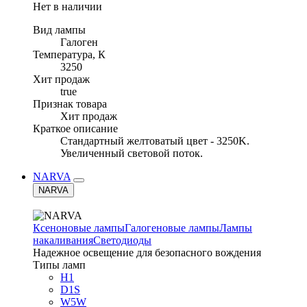
Нет в наличии
Вид лампы
Галоген
Температура, К
3250
Хит продаж
true
Признак товара
Хит продаж
Краткое описание
Стандартный желтоватый цвет - 3250K.
Увеличенный световой поток.
NARVA
NARVA
Ксеноновые лампы
Галогеновые лампы
Лампы
накаливания
Светодиоды
Надежное освещение для безопасного вождения
Типы ламп
H1
D1S
W5W