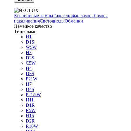
Ксеноновые лампы
Галогеновые лампы
Лампы
накаливания
Светодиоды
Обманки
Немецкое качество
Типы ламп
H1
D1S
W5W
H3
D2S
C5W
H4
D3S
P21W
H7
D4S
P21/5W
H11
D1R
R5W
H15
D2R
R10W