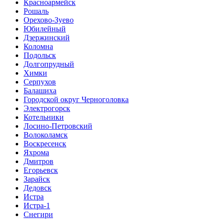
Красноармейск
Рошаль
Орехово-Зуево
Юбилейный
Дзержинский
Коломна
Подольск
Долгопрудный
Химки
Серпухов
Балашиха
Городской округ Черноголовка
Электрогорск
Котельники
Лосино-Петровский
Волоколамск
Воскресенск
Яхрома
Дмитров
Егорьевск
Зарайск
Дедовск
Истра
Истра-1
Снегири