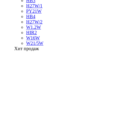
HB3
H27W/1
PY21W
HB4
H27W/2
W1.2W
HIR2
W16W
W21/5W
Хит продаж