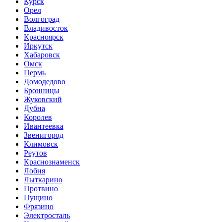
Курск
Орел
Волгоград
Владивосток
Красноярск
Иркутск
Хабаровск
Омск
Пермь
Домодедово
Бронницы
Жуковский
Дубна
Королев
Ивантеевка
Звенигород
Климовск
Реутов
Краснознаменск
Лобня
Лыткарино
Протвино
Пущино
Фрязино
Электросталь