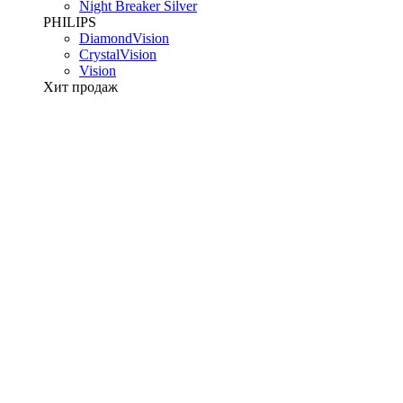
Night Breaker Silver
PHILIPS
DiamondVision
CrystalVision
Vision
Хит продаж