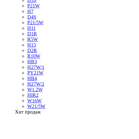
D3S
P21W
H7
D4S
P21/5W
H11
D1R
R5W
H15
D2R
R10W
HB3
H27W/1
PY21W
HB4
H27W/2
W1.2W
HIR2
W16W
W21/5W
Хит продаж