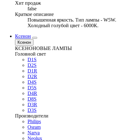
Хит продаж
false
Краткое описание
Повышенная яркость. Тип лампы - W5W.
Холодный голубой цвет - 6000К.
Ксенон
Ксенон
КСЕНОНОВЫЕ ЛАМПЫ
Головной свет
D1S
D2S
D1R
D2R
D4S
D5S
D4R
D8S
D3R
D3S
Производители
Philips
Osram
Narva
Neolux