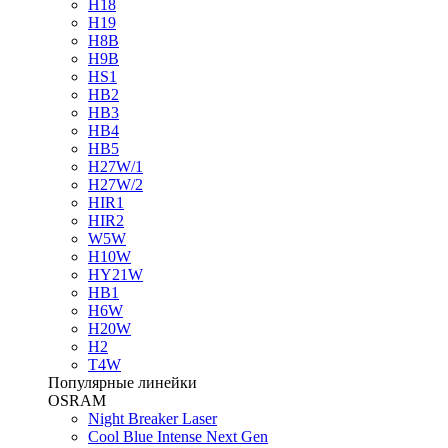
H18
H19
H8B
H9B
HS1
HB2
HB3
HB4
HB5
H27W/1
H27W/2
HIR1
HIR2
W5W
H10W
HY21W
HB1
H6W
H20W
H2
T4W
Популярные линейки
OSRAM
Night Breaker Laser
Cool Blue Intense Next Gen