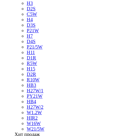
H3
D2S
C5W
H4
D3S
P21W
H7
D4S
P21/5W
H11
D1R
R5W
H15
D2R
R10W
HB3
H27W/1
PY21W
HB4
H27W/2
W1.2W
HIR2
W16W
W21/5W
Хит продаж