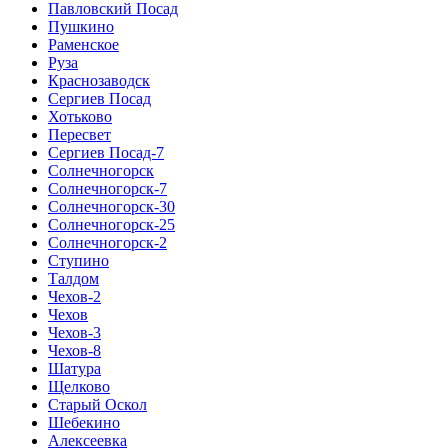
Павловский Посад
Пушкино
Раменское
Руза
Краснозаводск
Сергиев Посад
Хотьково
Пересвет
Сергиев Посад-7
Солнечногорск
Солнечногорск-7
Солнечногорск-30
Солнечногорск-25
Солнечногорск-2
Ступино
Талдом
Чехов-2
Чехов
Чехов-3
Чехов-8
Шатура
Щелково
Старый Оскол
Шебекино
Алексеевка