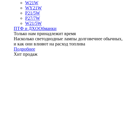
W21W
WY21W
P21/5W
P27/7W
W21/5W
ПТФ и ДXО
Обманки
Только нам принадлежит время
Насколько светодиодные лампы долговечнее обычных,
и как они влияют на расход топлива
Подробнее
Хит продаж