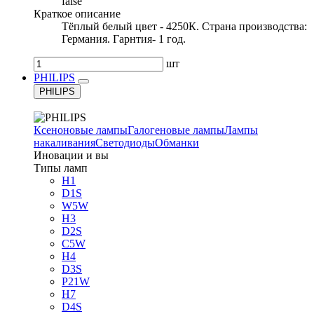
false
Краткое описание
Тёплый белый цвет - 4250К. Страна производства:
Германия. Гарнтия- 1 год.
шт
PHILIPS
PHILIPS
Ксеноновые лампы
Галогеновые лампы
Лампы
накаливания
Светодиоды
Обманки
Иновации и вы
Типы ламп
H1
D1S
W5W
H3
D2S
C5W
H4
D3S
P21W
H7
D4S