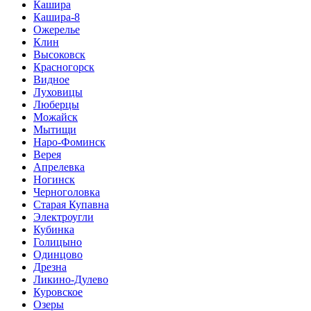
Кашира
Кашира-8
Ожерелье
Клин
Высоковск
Красногорск
Видное
Луховицы
Люберцы
Можайск
Мытищи
Наро-Фоминск
Верея
Апрелевка
Ногинск
Черноголовка
Старая Купавна
Электроугли
Кубинка
Голицыно
Одинцово
Дрезна
Ликино-Дулево
Куровское
Озеры