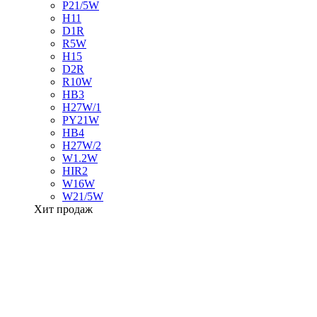
P21/5W
H11
D1R
R5W
H15
D2R
R10W
HB3
H27W/1
PY21W
HB4
H27W/2
W1.2W
HIR2
W16W
W21/5W
Хит продаж