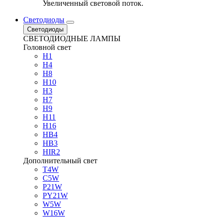
Увеличенный световой поток.
Светодиоды
Светодиоды
СВЕТОДИОДНЫЕ ЛАМПЫ
Головной свет
H1
H4
H8
H10
H3
H7
H9
H11
H16
HB4
HB3
HIR2
Дополнительный свет
T4W
C5W
P21W
PY21W
W5W
W16W