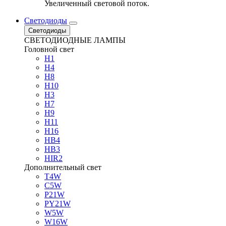
Увеличенный световой поток.
Светодиоды
Светодиоды
СВЕТОДИОДНЫЕ ЛАМПЫ
Головной свет
H1
H4
H8
H10
H3
H7
H9
H11
H16
HB4
HB3
HIR2
Дополнительный свет
T4W
C5W
P21W
PY21W
W5W
W16W