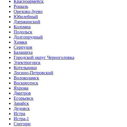
Красноармейск
Рошаль
Орехово-Зуево
Юбилейный
Дзержинский
Коломна
Подольск
Долгопрудный
Химки
Серпухов
Балашиха
Городской округ Черноголовка
Электрогорск
Котельники
Лосино-Петровский
Волоколамск
Воскресенск
Яхрома
Дмитров
Егорьевск
Зарайск
Дедовск
Истра
Истра-1
Снегири