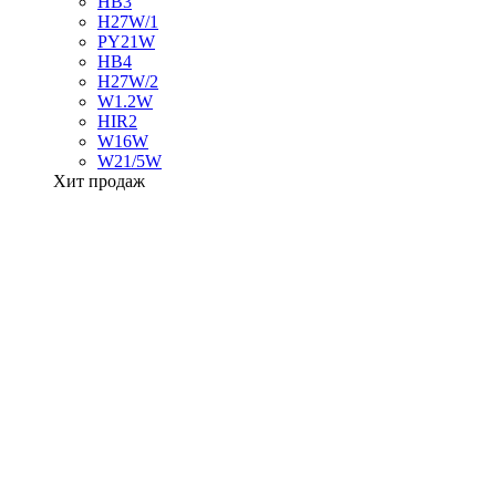
HB3
H27W/1
PY21W
HB4
H27W/2
W1.2W
HIR2
W16W
W21/5W
Хит продаж