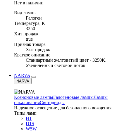
Нет в наличии
Вид лампы
Галоген
Температура, К
3250
Хит продаж
true
Признак товара
Хит продаж
Краткое описание
Стандартный желтоватый цвет - 3250K.
Увеличенный световой поток.
NARVA
NARVA
Ксеноновые лампы
Галогеновые лампы
Лампы
накаливания
Светодиоды
Надежное освещение для безопасного вождения
Типы ламп
H1
D1S
W5W