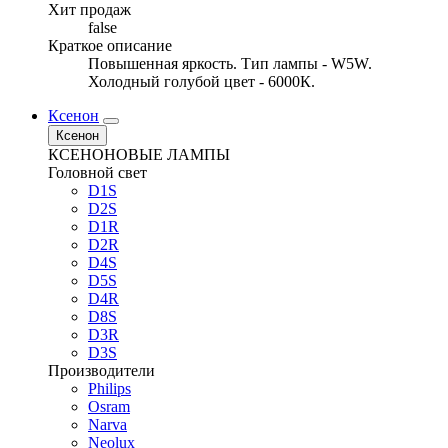
Хит продаж
false
Краткое описание
Повышенная яркость. Тип лампы - W5W.
Холодный голубой цвет - 6000К.
Ксенон
Ксенон
КСЕНОНОВЫЕ ЛАМПЫ
Головной свет
D1S
D2S
D1R
D2R
D4S
D5S
D4R
D8S
D3R
D3S
Производители
Philips
Osram
Narva
Neolux