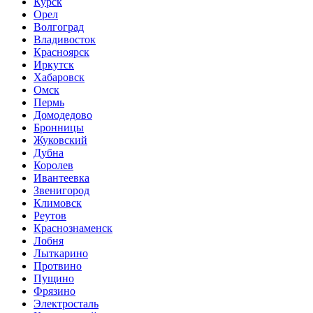
Курск
Орел
Волгоград
Владивосток
Красноярск
Иркутск
Хабаровск
Омск
Пермь
Домодедово
Бронницы
Жуковский
Дубна
Королев
Ивантеевка
Звенигород
Климовск
Реутов
Краснознаменск
Лобня
Лыткарино
Протвино
Пущино
Фрязино
Электросталь