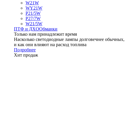
W21W
WY21W
P21/5W
P27/7W
W21/5W
ПТФ и ДXО
Обманки
Только нам принадлежит время
Насколько светодиодные лампы долговечнее обычных,
и как они влияют на расход топлива
Подробнее
Хит продаж