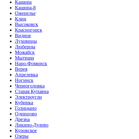
Кашира
Кашира-8
Ожерелье
Клин
Высоковск
Красногорск
Видное
Луховицы
Люберцы
Можайск
Мытищи
Наро-Фоминск
Верея
Апрелевка
Ногинск
Черноголовка
Старая Купавна
Электроугли
Кубинка
Голицыно
Одинцово
Дрезна
Ликино-Дулево
Куровское
Озеры