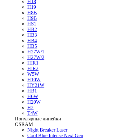
H18
H19
H8B
H9B
HS1
HB2
HB3
HB4
HB5
H27W/1
H27W/2
HIR1
HIR2
W5W
H10W
HY21W
HB1
H6W
H20W
H2
T4W
Популярные линейки
OSRAM
Night Breaker Laser
Cool Blue Intense Next Gen