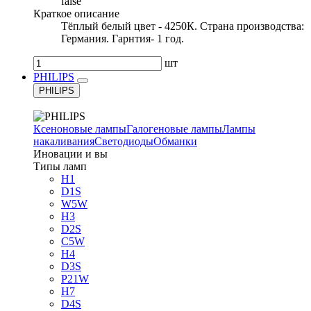
false
Краткое описание
Тёплый белый цвет - 4250К. Страна производства:
Германия. Гарнтия- 1 год.
шт
PHILIPS
PHILIPS
Ксеноновые лампы
Галогеновые лампы
Лампы
накаливания
Светодиоды
Обманки
Иновации и вы
Типы ламп
H1
D1S
W5W
H3
D2S
C5W
H4
D3S
P21W
H7
D4S