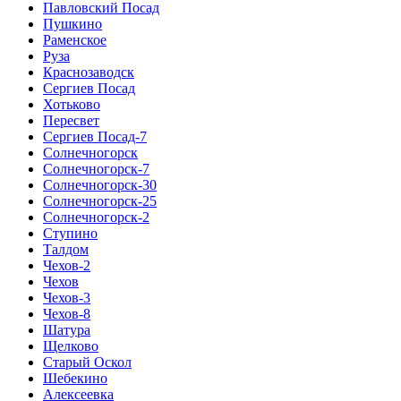
Павловский Посад
Пушкино
Раменское
Руза
Краснозаводск
Сергиев Посад
Хотьково
Пересвет
Сергиев Посад-7
Солнечногорск
Солнечногорск-7
Солнечногорск-30
Солнечногорск-25
Солнечногорск-2
Ступино
Талдом
Чехов-2
Чехов
Чехов-3
Чехов-8
Шатура
Щелково
Старый Оскол
Шебекино
Алексеевка