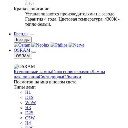
false
Краткое описание
Устанавливаются производителями на заводе.
Гарантия 4 года. Цветовая температура: 4300К -
тёпло-белый.
Бренды
Бренды
OSRAM
OSRAM
Ксеноновые лампы
Галогеновые лампы
Лампы
накаливания
Светодиоды
Обманки
Посмотри на мир в новом свете
Типы ламп
H1
D1S
W5W
H3
D2S
C5W
H4