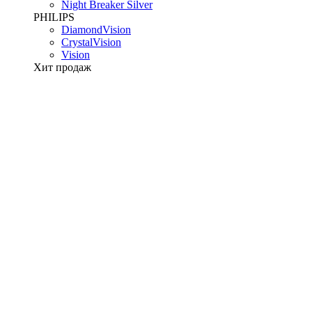
Night Breaker Silver
PHILIPS
DiamondVision
CrystalVision
Vision
Хит продаж