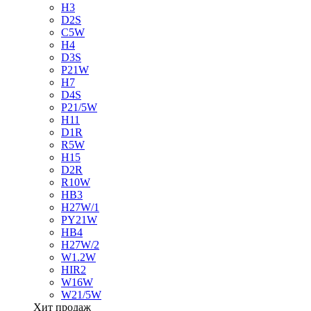
H3
D2S
C5W
H4
D3S
P21W
H7
D4S
P21/5W
H11
D1R
R5W
H15
D2R
R10W
HB3
H27W/1
PY21W
HB4
H27W/2
W1.2W
HIR2
W16W
W21/5W
Хит продаж