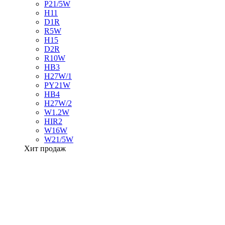
P21/5W
H11
D1R
R5W
H15
D2R
R10W
HB3
H27W/1
PY21W
HB4
H27W/2
W1.2W
HIR2
W16W
W21/5W
Хит продаж