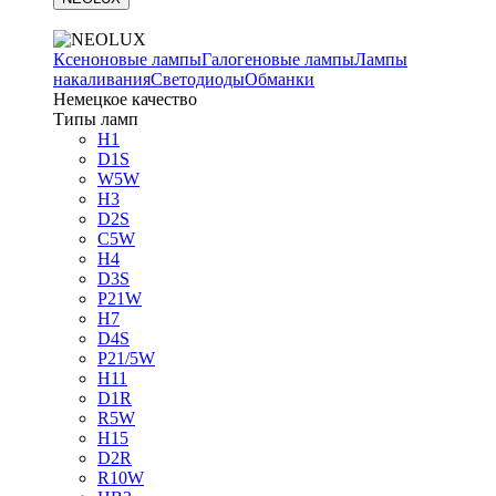
Ксеноновые лампы
Галогеновые лампы
Лампы
накаливания
Светодиоды
Обманки
Немецкое качество
Типы ламп
H1
D1S
W5W
H3
D2S
C5W
H4
D3S
P21W
H7
D4S
P21/5W
H11
D1R
R5W
H15
D2R
R10W