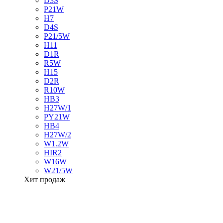
D3S
P21W
H7
D4S
P21/5W
H11
D1R
R5W
H15
D2R
R10W
HB3
H27W/1
PY21W
HB4
H27W/2
W1.2W
HIR2
W16W
W21/5W
Хит продаж