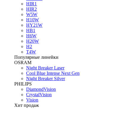
HIR1
HIR2
W5W
H10W
HY21W
HB1
H6W
H20W
H2
T4W
Популярные линейки
OSRAM
Night Breaker Laser
Cool Blue Intense Next Gen
Night Breaker Silver
PHILIPS
DiamondVision
CrystalVision
Vision
Хит продаж