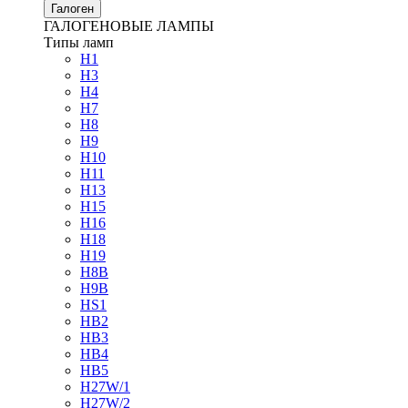
Галоген
ГАЛОГЕНОВЫЕ ЛАМПЫ
Типы ламп
H1
H3
H4
H7
H8
H9
H10
H11
H13
H15
H16
H18
H19
H8B
H9B
HS1
HB2
HB3
HB4
HB5
H27W/1
H27W/2