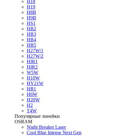
H18
H19
H8B
H9B
HS1
HB2
HB3
HB4
HB5
H27W/1
H27W/2
HIR1
HIR2
W5W
H10W
HY21W
HB1
H6W
H20W
H2
T4W
Популярные линейки
OSRAM
Night Breaker Laser
Cool Blue Intense Next Gen