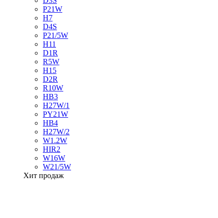
D3S
P21W
H7
D4S
P21/5W
H11
D1R
R5W
H15
D2R
R10W
HB3
H27W/1
PY21W
HB4
H27W/2
W1.2W
HIR2
W16W
W21/5W
Хит продаж