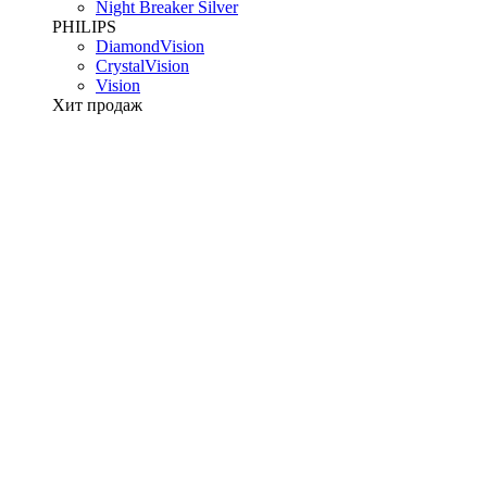
Night Breaker Silver
PHILIPS
DiamondVision
CrystalVision
Vision
Хит продаж