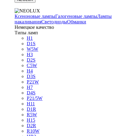
Ксеноновые лампы
Галогеновые лампы
Лампы
накаливания
Светодиоды
Обманки
Немецкое качество
Типы ламп
H1
D1S
W5W
H3
D2S
C5W
H4
D3S
P21W
H7
D4S
P21/5W
H11
D1R
R5W
H15
D2R
R10W