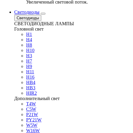
Увеличенный световой поток.
Светодиоды
Светодиоды
СВЕТОДИОДНЫЕ ЛАМПЫ
Головной свет
H1
H4
H8
H10
H3
H7
H9
H11
H16
HB4
HB3
HIR2
Дополнительный свет
T4W
C5W
P21W
PY21W
W5W
W16W