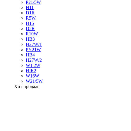
P21/5W
H11
D1R
R5W
H15
D2R
R10W
HB3
H27W/1
PY21W
HB4
H27W/2
W1.2W
HIR2
W16W
W21/5W
Хит продаж