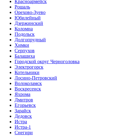
Красноармейск
Рошаль
Орехово-Зуево
Юбилейный
Дзержинский
Коломна
Подольск
Долгопрудный
Химки
Серпухов
Балашиха
Городской округ Черноголовка
Электрогорск
Котельники
Лосино-Петровский
Волоколамск
Воскресенск
Яхрома
Дмитров
Егорьевск
Зарайск
Дедовск
Истра
Истра-1
Снегири