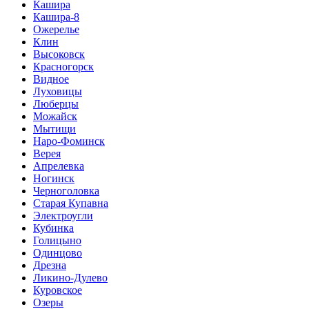
Кашира
Кашира-8
Ожерелье
Клин
Высоковск
Красногорск
Видное
Луховицы
Люберцы
Можайск
Мытищи
Наро-Фоминск
Верея
Апрелевка
Ногинск
Черноголовка
Старая Купавна
Электроугли
Кубинка
Голицыно
Одинцово
Дрезна
Ликино-Дулево
Куровское
Озеры