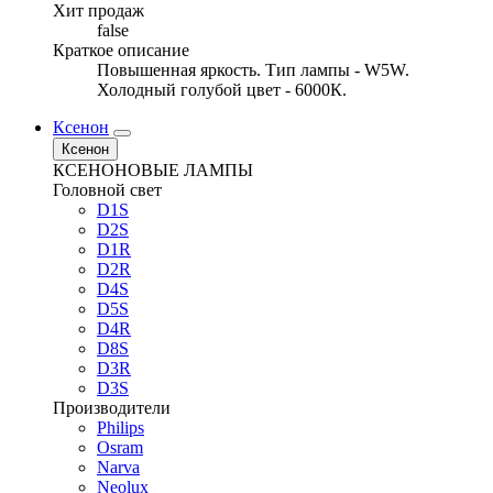
Хит продаж
false
Краткое описание
Повышенная яркость. Тип лампы - W5W.
Холодный голубой цвет - 6000К.
Ксенон
Ксенон
КСЕНОНОВЫЕ ЛАМПЫ
Головной свет
D1S
D2S
D1R
D2R
D4S
D5S
D4R
D8S
D3R
D3S
Производители
Philips
Osram
Narva
Neolux