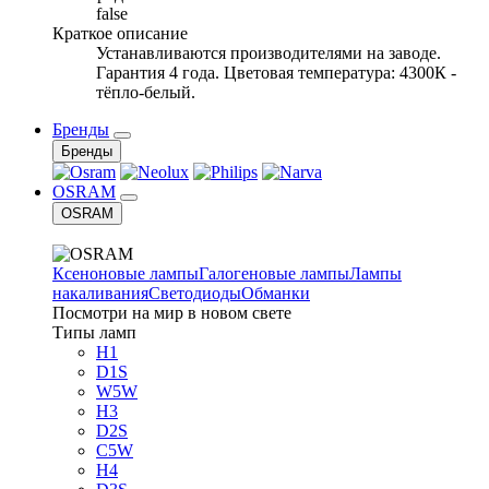
false
Краткое описание
Устанавливаются производителями на заводе.
Гарантия 4 года. Цветовая температура: 4300К -
тёпло-белый.
Бренды
Бренды
OSRAM
OSRAM
Ксеноновые лампы
Галогеновые лампы
Лампы
накаливания
Светодиоды
Обманки
Посмотри на мир в новом свете
Типы ламп
H1
D1S
W5W
H3
D2S
C5W
H4