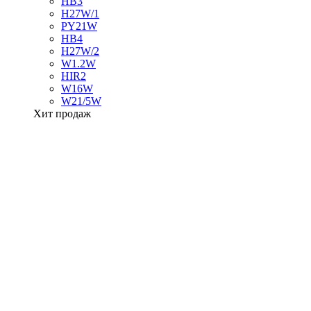
HB3
H27W/1
PY21W
HB4
H27W/2
W1.2W
HIR2
W16W
W21/5W
Хит продаж