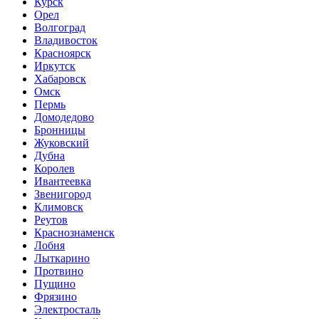
Курск
Орел
Волгоград
Владивосток
Красноярск
Иркутск
Хабаровск
Омск
Пермь
Домодедово
Бронницы
Жуковский
Дубна
Королев
Ивантеевка
Звенигород
Климовск
Реутов
Краснознаменск
Лобня
Лыткарино
Протвино
Пущино
Фрязино
Электросталь