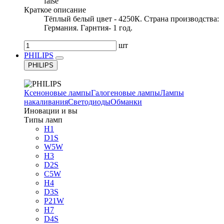
false
Краткое описание
Тёплый белый цвет - 4250К. Страна производства:
Германия. Гарнтия- 1 год.
шт
PHILIPS
PHILIPS
Ксеноновые лампы
Галогеновые лампы
Лампы
накаливания
Светодиоды
Обманки
Иновации и вы
Типы ламп
H1
D1S
W5W
H3
D2S
C5W
H4
D3S
P21W
H7
D4S