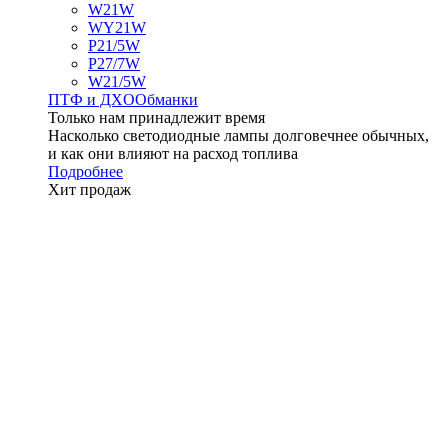
W21W
WY21W
P21/5W
P27/7W
W21/5W
ПТФ и ДXО
Обманки
Только нам принадлежит время
Насколько светодиодные лампы долговечнее обычных,
и как они влияют на расход топлива
Подробнее
Хит продаж