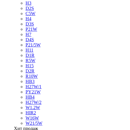
H3
D2S
C5W
H4
D3S
P21W
H7
D4S
P21/5W
H11
D1R
R5W
H15
D2R
R10W
HB3
H27W/1
PY21W
HB4
H27W/2
W1.2W
HIR2
W16W
W21/5W
Хит продаж