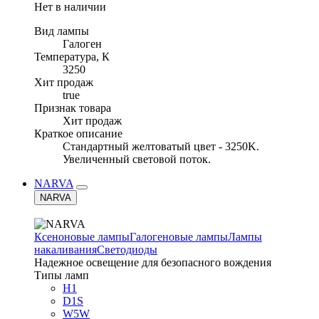
Нет в наличии
Вид лампы
Галоген
Температура, К
3250
Хит продаж
true
Признак товара
Хит продаж
Краткое описание
Стандартный желтоватый цвет - 3250K.
Увеличенный световой поток.
NARVA
NARVA
Ксеноновые лампы
Галогеновые лампы
Лампы
накаливания
Светодиоды
Надежное освещение для безопасного вождения
Типы ламп
H1
D1S
W5W