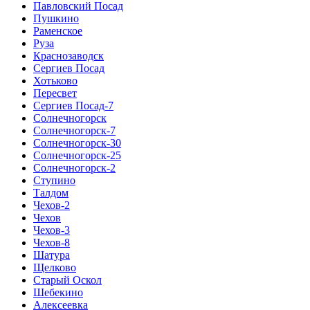
Павловский Посад
Пушкино
Раменское
Руза
Краснозаводск
Сергиев Посад
Хотьково
Пересвет
Сергиев Посад-7
Солнечногорск
Солнечногорск-7
Солнечногорск-30
Солнечногорск-25
Солнечногорск-2
Ступино
Талдом
Чехов-2
Чехов
Чехов-3
Чехов-8
Шатура
Щелково
Старый Оскол
Шебекино
Алексеевка