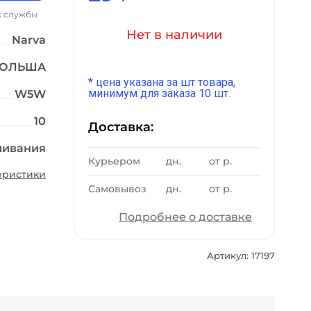
дартный
 службы
к службы
Нет в наличии
Narva
ОЛЬША
* цена указана за шт товара,
минимум для заказа 10 шт.
W5W
10
Доставка:
ливания
Курьером
дн.
от
р.
еристики
Самовывоз
дн.
от
р.
Подробнее о доставке
Артикул: 17197