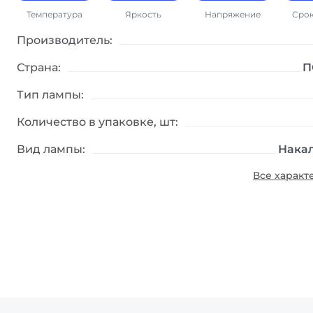
Стандартный
Стандартное
Грузовой
Стан
желтоватый
освещение
транспорт
срок
Температура
Яркость
Напряжение
Сро
цвет
Производитель:
Страна:
П
Тип лампы:
Количество в упаковке, шт:
Вид лампы:
Нака
Все характ