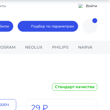
кты
Войти
обилю
Подбор по параметрам
OSRAM
NEOLUX
PHILIPS
NARVA
Стандарт качества
000Ч
29 ₽