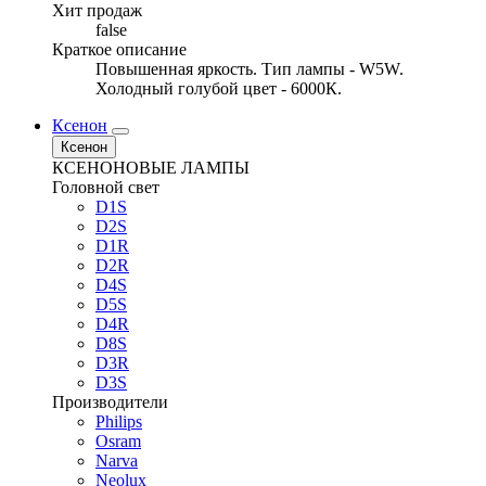
Хит продаж
false
Краткое описание
Повышенная яркость. Тип лампы - W5W.
Холодный голубой цвет - 6000К.
Ксенон
Ксенон
КСЕНОНОВЫЕ ЛАМПЫ
Головной свет
D1S
D2S
D1R
D2R
D4S
D5S
D4R
D8S
D3R
D3S
Производители
Philips
Osram
Narva
Neolux