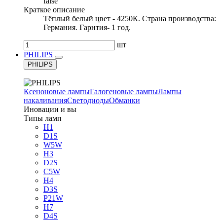
false
Краткое описание
Тёплый белый цвет - 4250К. Страна производства:
Германия. Гарнтия- 1 год.
шт
PHILIPS
PHILIPS
Ксеноновые лампы
Галогеновые лампы
Лампы
накаливания
Светодиоды
Обманки
Иновации и вы
Типы ламп
H1
D1S
W5W
H3
D2S
C5W
H4
D3S
P21W
H7
D4S