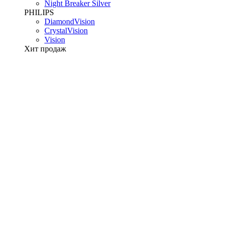
Night Breaker Silver
PHILIPS
DiamondVision
CrystalVision
Vision
Хит продаж