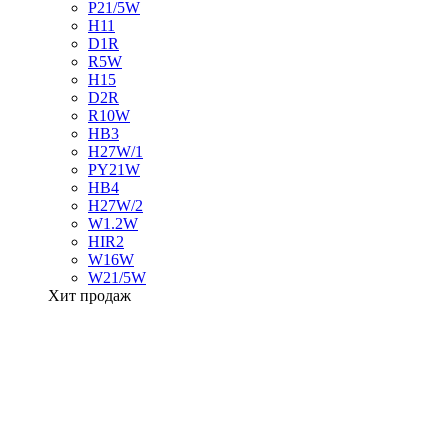
P21/5W
H11
D1R
R5W
H15
D2R
R10W
HB3
H27W/1
PY21W
HB4
H27W/2
W1.2W
HIR2
W16W
W21/5W
Хит продаж