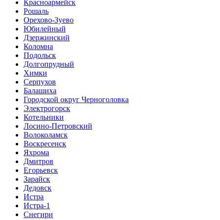
Красноармейск
Рошаль
Орехово-Зуево
Юбилейный
Дзержинский
Коломна
Подольск
Долгопрудный
Химки
Серпухов
Балашиха
Городской округ Черноголовка
Электрогорск
Котельники
Лосино-Петровский
Волоколамск
Воскресенск
Яхрома
Дмитров
Егорьевск
Зарайск
Дедовск
Истра
Истра-1
Снегири