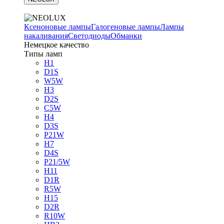
Ксеноновые лампы
Галогеновые лампы
Лампы
накаливания
Светодиоды
Обманки
Немецкое качество
Типы ламп
H1
D1S
W5W
H3
D2S
C5W
H4
D3S
P21W
H7
D4S
P21/5W
H11
D1R
R5W
H15
D2R
R10W