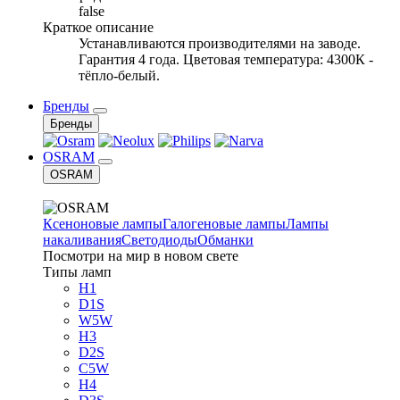
false
Краткое описание
Устанавливаются производителями на заводе.
Гарантия 4 года. Цветовая температура: 4300К -
тёпло-белый.
Бренды
Бренды
OSRAM
OSRAM
Ксеноновые лампы
Галогеновые лампы
Лампы
накаливания
Светодиоды
Обманки
Посмотри на мир в новом свете
Типы ламп
H1
D1S
W5W
H3
D2S
C5W
H4