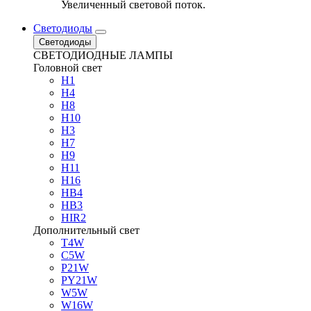
Увеличенный световой поток.
Светодиоды
Светодиоды
СВЕТОДИОДНЫЕ ЛАМПЫ
Головной свет
H1
H4
H8
H10
H3
H7
H9
H11
H16
HB4
HB3
HIR2
Дополнительный свет
T4W
C5W
P21W
PY21W
W5W
W16W