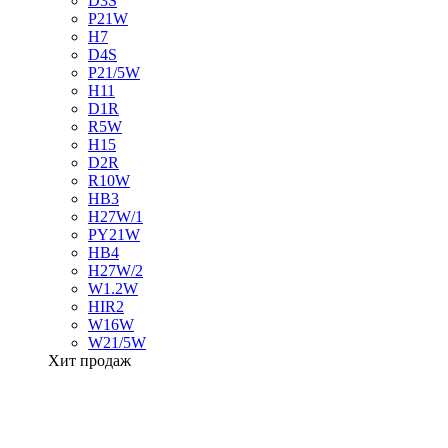
D3S
P21W
H7
D4S
P21/5W
H11
D1R
R5W
H15
D2R
R10W
HB3
H27W/1
PY21W
HB4
H27W/2
W1.2W
HIR2
W16W
W21/5W
Хит продаж