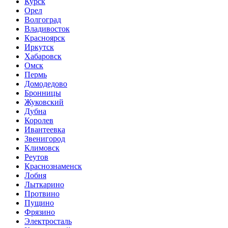
Курск
Орел
Волгоград
Владивосток
Красноярск
Иркутск
Хабаровск
Омск
Пермь
Домодедово
Бронницы
Жуковский
Дубна
Королев
Ивантеевка
Звенигород
Климовск
Реутов
Краснознаменск
Лобня
Лыткарино
Протвино
Пущино
Фрязино
Электросталь