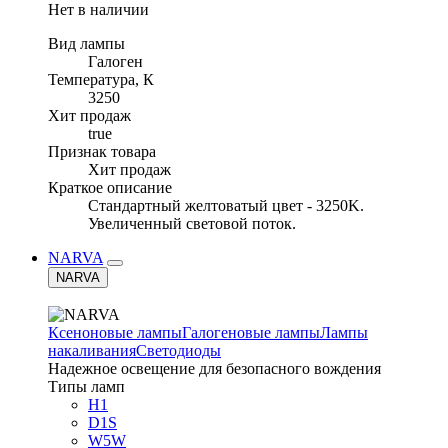
Нет в наличии
Вид лампы
Галоген
Температура, К
3250
Хит продаж
true
Признак товара
Хит продаж
Краткое описание
Стандартный желтоватый цвет - 3250K.
Увеличенный световой поток.
NARVA
NARVA
Ксеноновые лампы
Галогеновые лампы
Лампы
накаливания
Светодиоды
Надежное освещение для безопасного вождения
Типы ламп
H1
D1S
W5W