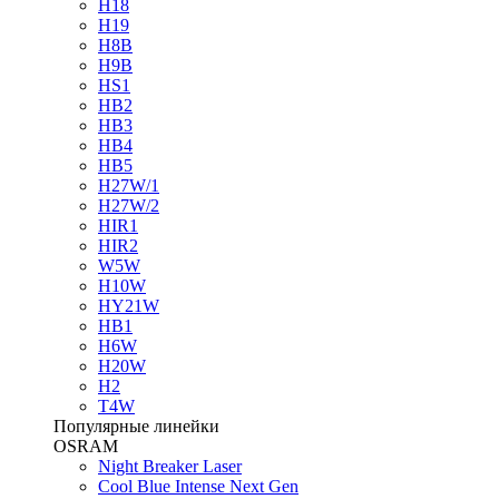
H18
H19
H8B
H9B
HS1
HB2
HB3
HB4
HB5
H27W/1
H27W/2
HIR1
HIR2
W5W
H10W
HY21W
HB1
H6W
H20W
H2
T4W
Популярные линейки
OSRAM
Night Breaker Laser
Cool Blue Intense Next Gen