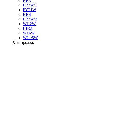
HB3
H27W/1
PY21W
HB4
H27W/2
W1.2W
HIR2
W16W
W21/5W
Хит продаж