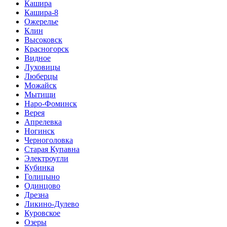
Кашира
Кашира-8
Ожерелье
Клин
Высоковск
Красногорск
Видное
Луховицы
Люберцы
Можайск
Мытищи
Наро-Фоминск
Верея
Апрелевка
Ногинск
Черноголовка
Старая Купавна
Электроугли
Кубинка
Голицыно
Одинцово
Дрезна
Ликино-Дулево
Куровское
Озеры