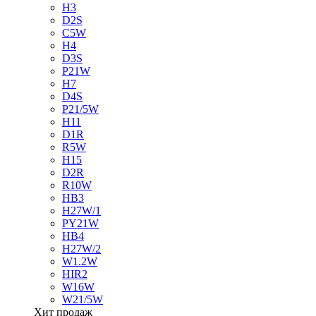
H3
D2S
C5W
H4
D3S
P21W
H7
D4S
P21/5W
H11
D1R
R5W
H15
D2R
R10W
HB3
H27W/1
PY21W
HB4
H27W/2
W1.2W
HIR2
W16W
W21/5W
Хит продаж