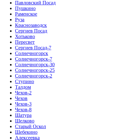
Павловский Посад
Пушкино
Раменское
Руза
Краснозаводск
Сергиев Посад
Хотьково
Пересвет
Сергиев Посад-7
Солнечногорск
Солнечногорск-7
Солнечногорск-30
Солнечногорск-25
Солнечногорск-2
Ступино
Талдом
Чехов-2
Чехов
Чехов-3
Чехов-8
Шатура
Щелково
Старый Оскол
Шебекино
Алексеевка