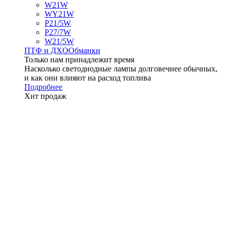
W21W
WY21W
P21/5W
P27/7W
W21/5W
ПТФ и ДXО
Обманки
Только нам принадлежит время
Насколько светодиодные лампы долговечнее обычных,
и как они влияют на расход топлива
Подробнее
Хит продаж