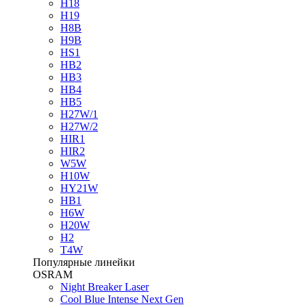
H18
H19
H8B
H9B
HS1
HB2
HB3
HB4
HB5
H27W/1
H27W/2
HIR1
HIR2
W5W
H10W
HY21W
HB1
H6W
H20W
H2
T4W
Популярные линейки
OSRAM
Night Breaker Laser
Cool Blue Intense Next Gen