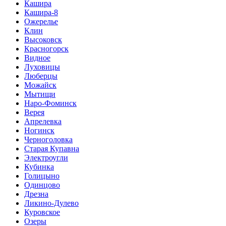
Кашира
Кашира-8
Ожерелье
Клин
Высоковск
Красногорск
Видное
Луховицы
Люберцы
Можайск
Мытищи
Наро-Фоминск
Верея
Апрелевка
Ногинск
Черноголовка
Старая Купавна
Электроугли
Кубинка
Голицыно
Одинцово
Дрезна
Ликино-Дулево
Куровское
Озеры