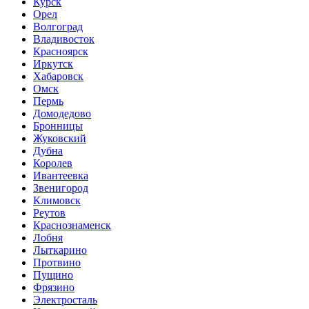
Курск
Орел
Волгоград
Владивосток
Красноярск
Иркутск
Хабаровск
Омск
Пермь
Домодедово
Бронницы
Жуковский
Дубна
Королев
Ивантеевка
Звенигород
Климовск
Реутов
Краснознаменск
Лобня
Лыткарино
Протвино
Пущино
Фрязино
Электросталь