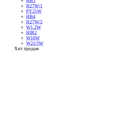
HB3
H27W/1
PY21W
HB4
H27W/2
W1.2W
HIR2
W16W
W21/5W
Хит продаж