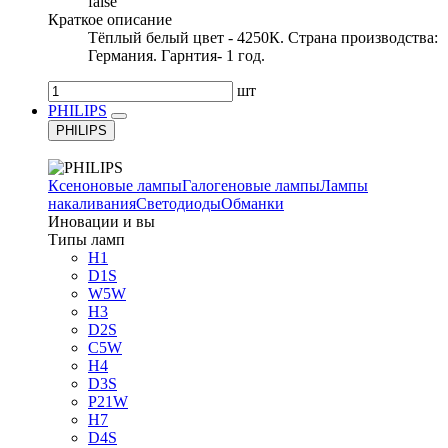
false
Краткое описание
Тёплый белый цвет - 4250К. Страна производства:
Германия. Гарнтия- 1 год.
шт
PHILIPS
PHILIPS
Ксеноновые лампы
Галогеновые лампы
Лампы
накаливания
Светодиоды
Обманки
Иновации и вы
Типы ламп
H1
D1S
W5W
H3
D2S
C5W
H4
D3S
P21W
H7
D4S