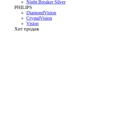
Night Breaker Silver
PHILIPS
DiamondVision
CrystalVision
Vision
Хит продаж