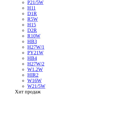
P21/5W
H11
D1R
R5W
H15
D2R
R10W
HB3
H27W/1
PY21W
HB4
H27W/2
W1.2W
HIR2
W16W
W21/5W
Хит продаж