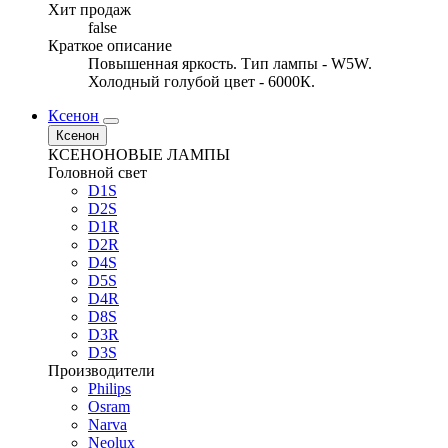
Хит продаж
false
Краткое описание
Повышенная яркость. Тип лампы - W5W.
Холодный голубой цвет - 6000К.
Ксенон
Ксенон
КСЕНОНОВЫЕ ЛАМПЫ
Головной свет
D1S
D2S
D1R
D2R
D4S
D5S
D4R
D8S
D3R
D3S
Производители
Philips
Osram
Narva
Neolux