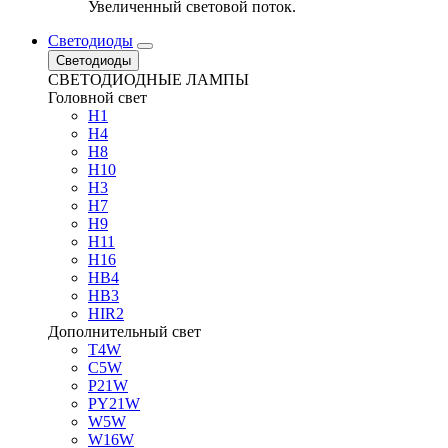
Увеличенный световой поток.
Светодиоды
Светодиоды
СВЕТОДИОДНЫЕ ЛАМПЫ
Головной свет
H1
H4
H8
H10
H3
H7
H9
H11
H16
HB4
HB3
HIR2
Дополнительный свет
T4W
C5W
P21W
PY21W
W5W
W16W