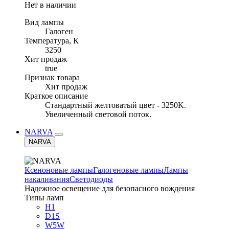
Нет в наличии
Вид лампы
Галоген
Температура, К
3250
Хит продаж
true
Признак товара
Хит продаж
Краткое описание
Стандартный желтоватый цвет - 3250K.
Увеличенный световой поток.
NARVA
NARVA
Ксеноновые лампы
Галогеновые лампы
Лампы
накаливания
Светодиоды
Надежное освещение для безопасного вождения
Типы ламп
H1
D1S
W5W