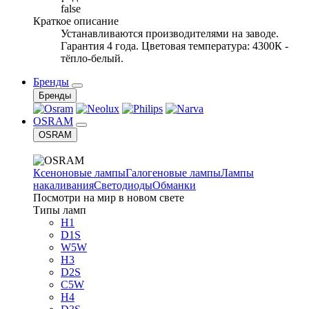
false
Краткое описание
Устанавливаются производителями на заводе.
Гарантия 4 года. Цветовая температура: 4300К -
тёпло-белый.
Бренды
Бренды
OSRAM
OSRAM
Ксеноновые лампы
Галогеновые лампы
Лампы
накаливания
Светодиоды
Обманки
Посмотри на мир в новом свете
Типы ламп
H1
D1S
W5W
H3
D2S
C5W
H4