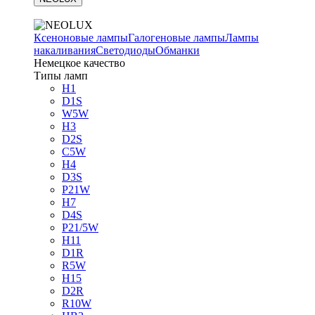
Ксеноновые лампы
Галогеновые лампы
Лампы
накаливания
Светодиоды
Обманки
Немецкое качество
Типы ламп
H1
D1S
W5W
H3
D2S
C5W
H4
D3S
P21W
H7
D4S
P21/5W
H11
D1R
R5W
H15
D2R
R10W