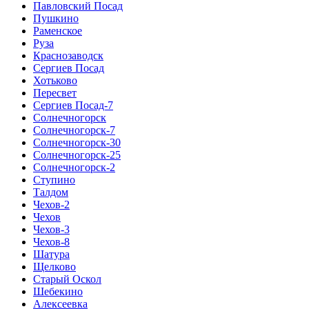
Павловский Посад
Пушкино
Раменское
Руза
Краснозаводск
Сергиев Посад
Хотьково
Пересвет
Сергиев Посад-7
Солнечногорск
Солнечногорск-7
Солнечногорск-30
Солнечногорск-25
Солнечногорск-2
Ступино
Талдом
Чехов-2
Чехов
Чехов-3
Чехов-8
Шатура
Щелково
Старый Оскол
Шебекино
Алексеевка