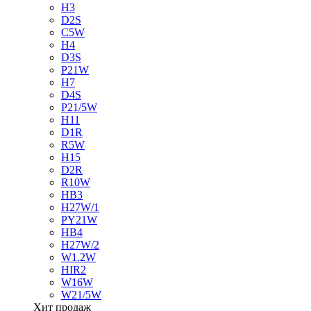
H3
D2S
C5W
H4
D3S
P21W
H7
D4S
P21/5W
H11
D1R
R5W
H15
D2R
R10W
HB3
H27W/1
PY21W
HB4
H27W/2
W1.2W
HIR2
W16W
W21/5W
Хит продаж