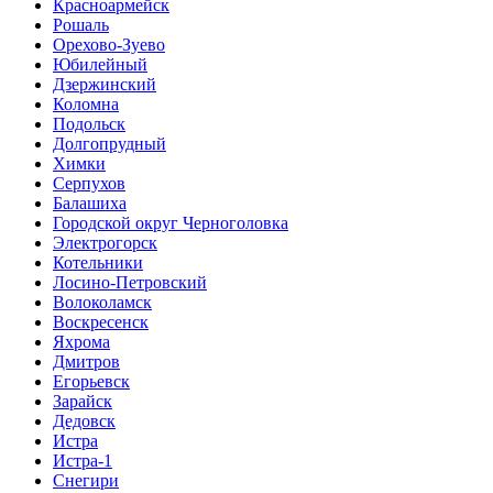
Красноармейск
Рошаль
Орехово-Зуево
Юбилейный
Дзержинский
Коломна
Подольск
Долгопрудный
Химки
Серпухов
Балашиха
Городской округ Черноголовка
Электрогорск
Котельники
Лосино-Петровский
Волоколамск
Воскресенск
Яхрома
Дмитров
Егорьевск
Зарайск
Дедовск
Истра
Истра-1
Снегири