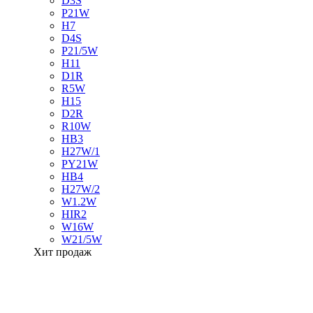
D3S
P21W
H7
D4S
P21/5W
H11
D1R
R5W
H15
D2R
R10W
HB3
H27W/1
PY21W
HB4
H27W/2
W1.2W
HIR2
W16W
W21/5W
Хит продаж