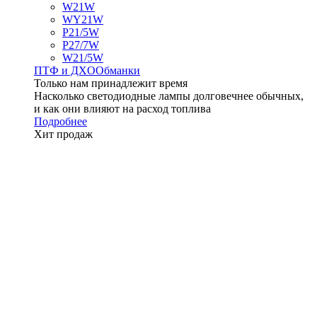
W21W
WY21W
P21/5W
P27/7W
W21/5W
ПТФ и ДXО
Обманки
Только нам принадлежит время
Насколько светодиодные лампы долговечнее обычных,
и как они влияют на расход топлива
Подробнее
Хит продаж