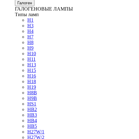
Галоген
ГАЛОГЕНОВЫЕ ЛАМПЫ
Типы ламп
H1
H3
H4
H7
H8
H9
H10
H11
H13
H15
H16
H18
H19
H8B
H9B
HS1
HB2
HB3
HB4
HB5
H27W/1
H27W/2