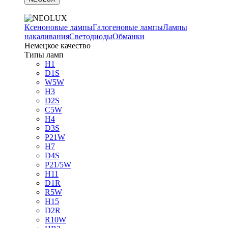
Ксеноновые лампы
Галогеновые лампы
Лампы
накаливания
Светодиоды
Обманки
Немецкое качество
Типы ламп
H1
D1S
W5W
H3
D2S
C5W
H4
D3S
P21W
H7
D4S
P21/5W
H11
D1R
R5W
H15
D2R
R10W