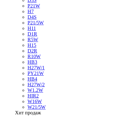
D3S
P21W
H7
D4S
P21/5W
H11
D1R
R5W
H15
D2R
R10W
HB3
H27W/1
PY21W
HB4
H27W/2
W1.2W
HIR2
W16W
W21/5W
Хит продаж