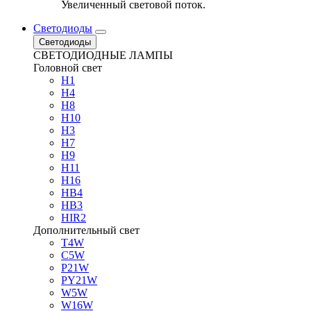
Увеличенный световой поток.
Светодиоды
Светодиоды
СВЕТОДИОДНЫЕ ЛАМПЫ
Головной свет
H1
H4
H8
H10
H3
H7
H9
H11
H16
HB4
HB3
HIR2
Дополнительный свет
T4W
C5W
P21W
PY21W
W5W
W16W