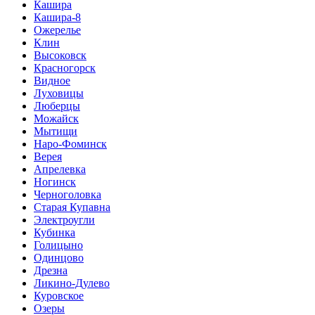
Кашира
Кашира-8
Ожерелье
Клин
Высоковск
Красногорск
Видное
Луховицы
Люберцы
Можайск
Мытищи
Наро-Фоминск
Верея
Апрелевка
Ногинск
Черноголовка
Старая Купавна
Электроугли
Кубинка
Голицыно
Одинцово
Дрезна
Ликино-Дулево
Куровское
Озеры