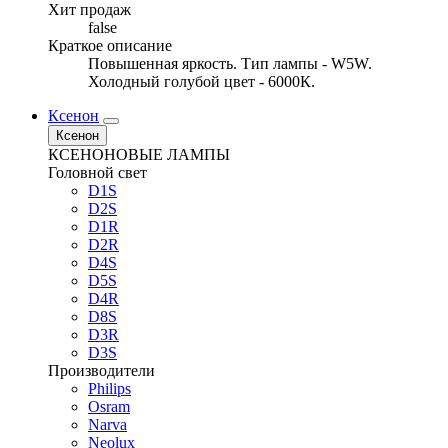
Хит продаж
false
Краткое описание
Повышенная яркость. Тип лампы - W5W.
Холодный голубой цвет - 6000К.
Ксенон
Ксенон
КСЕНОНОВЫЕ ЛАМПЫ
Головной свет
D1S
D2S
D1R
D2R
D4S
D5S
D4R
D8S
D3R
D3S
Производители
Philips
Osram
Narva
Neolux