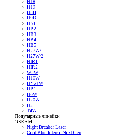
H18
H19
H8B
H9B
HS1
HB2
HB3
HB4
HB5
H27W/1
H27W/2
HIR1
HIR2
W5W
H10W
HY21W
HB1
H6W
H20W
H2
T4W
Популярные линейки
OSRAM
Night Breaker Laser
Cool Blue Intense Next Gen