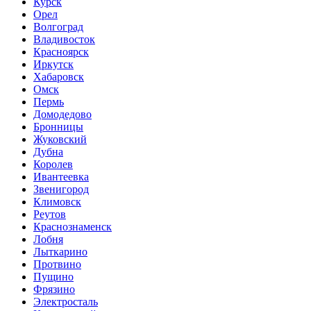
Курск
Орел
Волгоград
Владивосток
Красноярск
Иркутск
Хабаровск
Омск
Пермь
Домодедово
Бронницы
Жуковский
Дубна
Королев
Ивантеевка
Звенигород
Климовск
Реутов
Краснознаменск
Лобня
Лыткарино
Протвино
Пущино
Фрязино
Электросталь