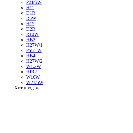
P21/5W
H11
D1R
R5W
H15
D2R
R10W
HB3
H27W/1
PY21W
HB4
H27W/2
W1.2W
HIR2
W16W
W21/5W
Хит продаж