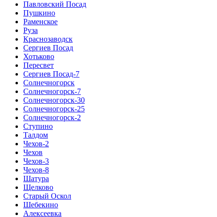
Павловский Посад
Пушкино
Раменское
Руза
Краснозаводск
Сергиев Посад
Хотьково
Пересвет
Сергиев Посад-7
Солнечногорск
Солнечногорск-7
Солнечногорск-30
Солнечногорск-25
Солнечногорск-2
Ступино
Талдом
Чехов-2
Чехов
Чехов-3
Чехов-8
Шатура
Щелково
Старый Оскол
Шебекино
Алексеевка