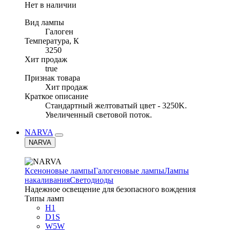
Нет в наличии
Вид лампы
Галоген
Температура, К
3250
Хит продаж
true
Признак товара
Хит продаж
Краткое описание
Стандартный желтоватый цвет - 3250K.
Увеличенный световой поток.
NARVA
NARVA
Ксеноновые лампы
Галогеновые лампы
Лампы
накаливания
Светодиоды
Надежное освещение для безопасного вождения
Типы ламп
H1
D1S
W5W