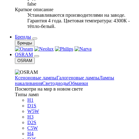
false
Краткое описание
Устанавливаются производителями на заводе.
Гарантия 4 года. Цветовая температура: 4300К -
тёпло-белый.
Бренды
Бренды
OSRAM
OSRAM
Ксеноновые лампы
Галогеновые лампы
Лампы
накаливания
Светодиоды
Обманки
Посмотри на мир в новом свете
Типы ламп
H1
D1S
W5W
H3
D2S
C5W
H4