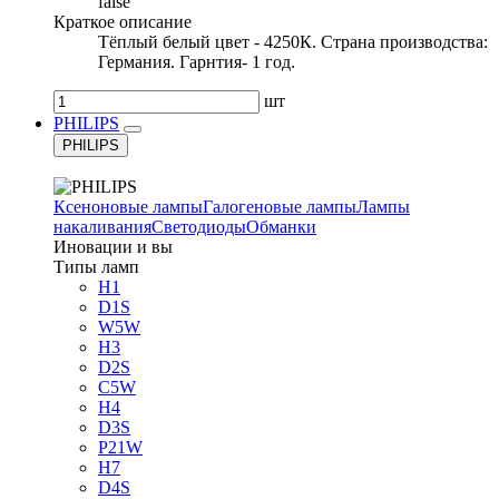
false
Краткое описание
Тёплый белый цвет - 4250К. Страна производства:
Германия. Гарнтия- 1 год.
шт
PHILIPS
PHILIPS
Ксеноновые лампы
Галогеновые лампы
Лампы
накаливания
Светодиоды
Обманки
Иновации и вы
Типы ламп
H1
D1S
W5W
H3
D2S
C5W
H4
D3S
P21W
H7
D4S