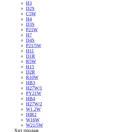
H3
D2S
C5W
H4
D3S
P21W
H7
D4S
P21/5W
H11
D1R
R5W
H15
D2R
R10W
HB3
H27W/1
PY21W
HB4
H27W/2
W1.2W
HIR2
W16W
W21/5W
Хит продаж