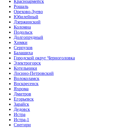
Красноармейск
Рошаль
Орехово-Зуево
Юбилейный
Дзержинский
Коломна
Подольск
Долгопрудный
Химки
Серпухов
Балашиха
Городской округ Черноголовка
Электрогорск
Котельники
Лосино-Петровский
Волоколамск
Воскресенск
Яхрома
Дмитров
Егорьевск
Зарайск
Дедовск
Истра
Истра-1
Снегири