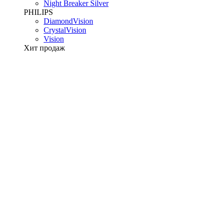
Night Breaker Silver
PHILIPS
DiamondVision
CrystalVision
Vision
Хит продаж