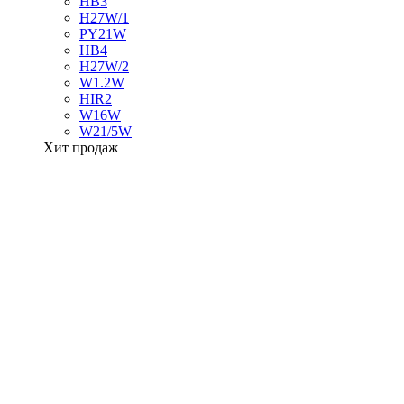
HB3
H27W/1
PY21W
HB4
H27W/2
W1.2W
HIR2
W16W
W21/5W
Хит продаж