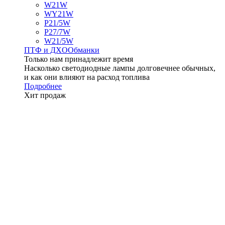
W21W
WY21W
P21/5W
P27/7W
W21/5W
ПТФ и ДXО
Обманки
Только нам принадлежит время
Насколько светодиодные лампы долговечнее обычных,
и как они влияют на расход топлива
Подробнее
Хит продаж