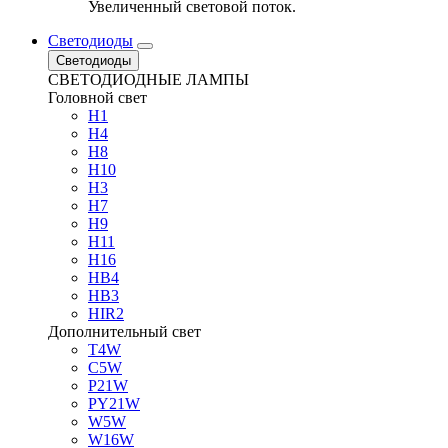
Увеличенный световой поток.
Светодиоды
Светодиоды
СВЕТОДИОДНЫЕ ЛАМПЫ
Головной свет
H1
H4
H8
H10
H3
H7
H9
H11
H16
HB4
HB3
HIR2
Дополнительный свет
T4W
C5W
P21W
PY21W
W5W
W16W