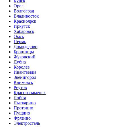
Курск
Орел
Волгоград
Владивосток
Красноярск
Иркутск
Хабаровск
Омск
Пермь
Домодедово
Бронницы
Жуковский
Дубна
Королев
Ивантеевка
Звенигород
Климовск
Реутов
Краснознаменск
Лобня
Лыткарино
Протвино
Пущино
Фрязино
Электросталь