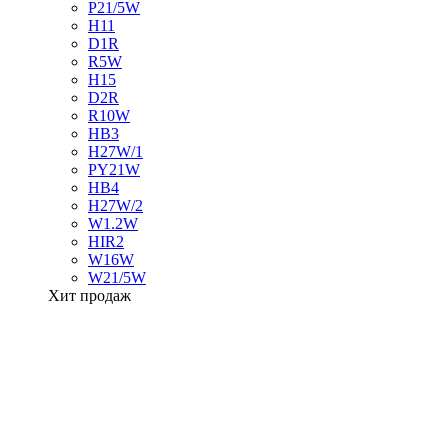
P21/5W
H11
D1R
R5W
H15
D2R
R10W
HB3
H27W/1
PY21W
HB4
H27W/2
W1.2W
HIR2
W16W
W21/5W
Хит продаж