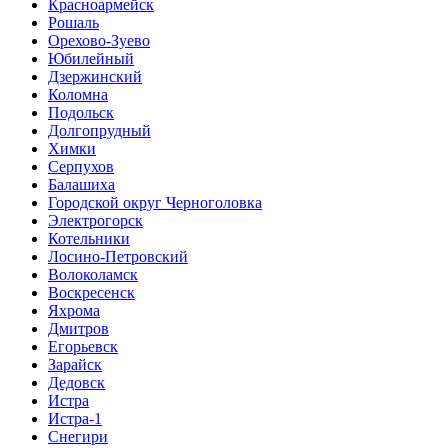
Красноармейск
Рошаль
Орехово-Зуево
Юбилейный
Дзержинский
Коломна
Подольск
Долгопрудный
Химки
Серпухов
Балашиха
Городской округ Черноголовка
Электрогорск
Котельники
Лосино-Петровский
Волоколамск
Воскресенск
Яхрома
Дмитров
Егорьевск
Зарайск
Дедовск
Истра
Истра-1
Снегири