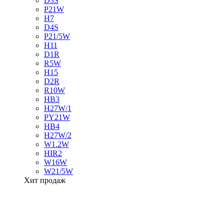
D3S
P21W
H7
D4S
P21/5W
H11
D1R
R5W
H15
D2R
R10W
HB3
H27W/1
PY21W
HB4
H27W/2
W1.2W
HIR2
W16W
W21/5W
Хит продаж