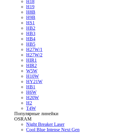
H18
H19
H8B
H9B
HS1
HB2
HB3
HB4
HB5
H27W/1
H27W/2
HIR1
HIR2
W5W
H10W
HY21W
HB1
H6W
H20W
H2
T4W
Популярные линейки
OSRAM
Night Breaker Laser
Cool Blue Intense Next Gen