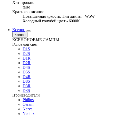
Хит продаж
false
Краткое описание
Повышенная яркость. Тип лампы - W5W.
Холодный голубой цвет - 6000К.
Ксенон
Ксенон
КСЕНОНОВЫЕ ЛАМПЫ
Головной свет
D1S
D2S
D1R
D2R
D4S
D5S
D4R
D8S
D3R
D3S
Производители
Philips
Osram
Narva
Neolux