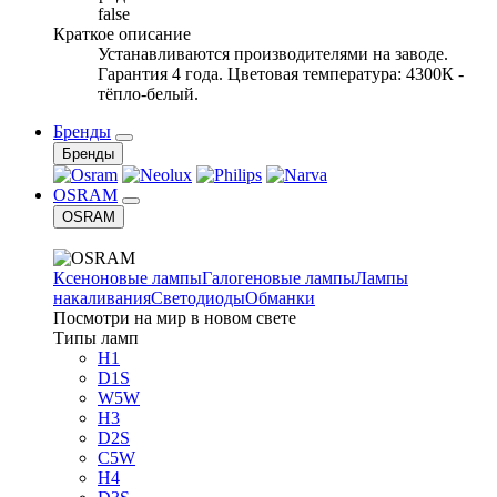
false
Краткое описание
Устанавливаются производителями на заводе.
Гарантия 4 года. Цветовая температура: 4300К -
тёпло-белый.
Бренды
Бренды
OSRAM
OSRAM
Ксеноновые лампы
Галогеновые лампы
Лампы
накаливания
Светодиоды
Обманки
Посмотри на мир в новом свете
Типы ламп
H1
D1S
W5W
H3
D2S
C5W
H4