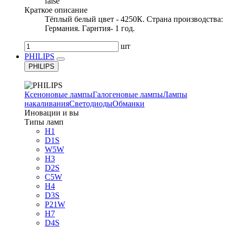
false
Краткое описание
Тёплый белый цвет - 4250К. Страна производства:
Германия. Гарнтия- 1 год.
шт
PHILIPS
PHILIPS
Ксеноновые лампы
Галогеновые лампы
Лампы
накаливания
Светодиоды
Обманки
Иновации и вы
Типы ламп
H1
D1S
W5W
H3
D2S
C5W
H4
D3S
P21W
H7
D4S