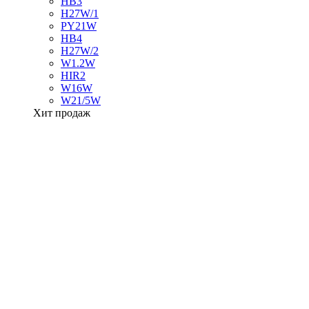
HB3
H27W/1
PY21W
HB4
H27W/2
W1.2W
HIR2
W16W
W21/5W
Хит продаж