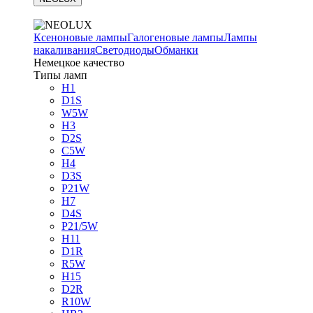
Ксеноновые лампы
Галогеновые лампы
Лампы
накаливания
Светодиоды
Обманки
Немецкое качество
Типы ламп
H1
D1S
W5W
H3
D2S
C5W
H4
D3S
P21W
H7
D4S
P21/5W
H11
D1R
R5W
H15
D2R
R10W