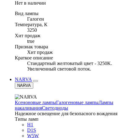
Нет в наличии
Вид лампы
Галоген
Температура, К
3250
Хит продаж
true
Признак товара
Хит продаж
Краткое описание
Стандартный желтоватый цвет - 3250K.
Увеличенный световой поток.
NARVA
NARVA
Ксеноновые лампы
Галогеновые лампы
Лампы
накаливания
Светодиоды
Надежное освещение для безопасного вождения
Типы ламп
H1
D1S
W5W