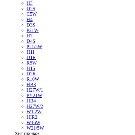
H3
D2S
C5W
H4
D3S
P21W
H7
D4S
P21/5W
H11
D1R
R5W
H15
D2R
R10W
HB3
H27W/1
PY21W
HB4
H27W/2
W1.2W
HIR2
W16W
W21/5W
Хит продаж