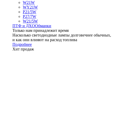
W21W
WY21W
P21/5W
P27/7W
W21/5W
ПТФ и ДXО
Обманки
Только нам принадлежит время
Насколько светодиодные лампы долговечнее обычных,
и как они влияют на расход топлива
Подробнее
Хит продаж