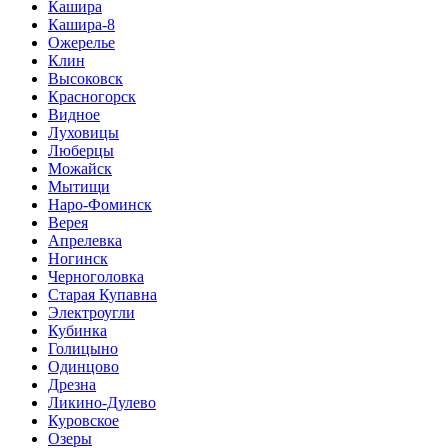
Кашира
Кашира-8
Ожерелье
Клин
Высоковск
Красногорск
Видное
Луховицы
Люберцы
Можайск
Мытищи
Наро-Фоминск
Верея
Апрелевка
Ногинск
Черноголовка
Старая Купавна
Электроугли
Кубинка
Голицыно
Одинцово
Дрезна
Ликино-Дулево
Куровское
Озеры