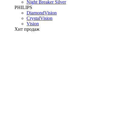
Night Breaker Silver
PHILIPS
DiamondVision
CrystalVision
Vision
Хит продаж