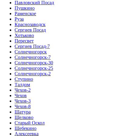
Павловский Посад
Пушкино
Раменское
Руза
Краснозаводск
Сергиев Посад
Хотьково
Пересвет
Сергиев Посад-7
Солнечногорск
Солнечногорск-7
Солнечногорск-30
Солнечногорск-25
Солнечногорск-2
Ступино
Талдом
Чехов-2
Чехов
Чехов-3
Чехов-8
Шатура
Щелково
Старый Оскол
Шебекино
Алексеевка