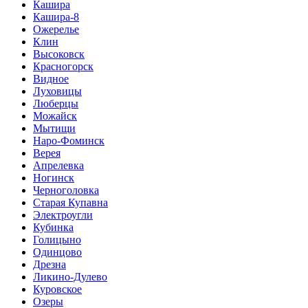
Кашира
Кашира-8
Ожерелье
Клин
Высоковск
Красногорск
Видное
Луховицы
Люберцы
Можайск
Мытищи
Наро-Фоминск
Верея
Апрелевка
Ногинск
Черноголовка
Старая Купавна
Электроугли
Кубинка
Голицыно
Одинцово
Дрезна
Ликино-Дулево
Куровское
Озеры