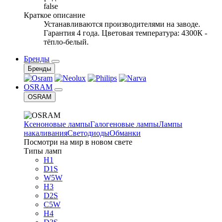
false
Краткое описание
Устанавливаются производителями на заводе.
Гарантия 4 года. Цветовая температура: 4300К -
тёпло-белый.
Бренды
Бренды
OSRAM
OSRAM
Ксеноновые лампы
Галогеновые лампы
Лампы
накаливания
Светодиоды
Обманки
Посмотри на мир в новом свете
Типы ламп
H1
D1S
W5W
H3
D2S
C5W
H4