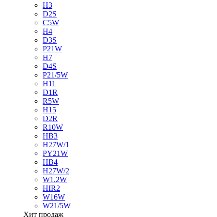
H3
D2S
C5W
H4
D3S
P21W
H7
D4S
P21/5W
H11
D1R
R5W
H15
D2R
R10W
HB3
H27W/1
PY21W
HB4
H27W/2
W1.2W
HIR2
W16W
W21/5W
Хит продаж