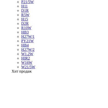
P21/5W
H11
D1R
R5W
H15
D2R
R10W
HB3
H27W/1
PY21W
HB4
H27W/2
W1.2W
HIR2
W16W
W21/5W
Хит продаж