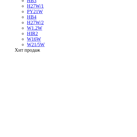
HB3
H27W/1
PY21W
HB4
H27W/2
W1.2W
HIR2
W16W
W21/5W
Хит продаж