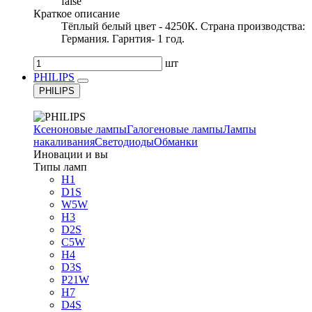
false
Краткое описание
Тёплый белый цвет - 4250К. Страна производства:
Германия. Гарнтия- 1 год.
шт
PHILIPS
PHILIPS
Ксеноновые лампы
Галогеновые лампы
Лампы
накаливания
Светодиоды
Обманки
Иновации и вы
Типы ламп
H1
D1S
W5W
H3
D2S
C5W
H4
D3S
P21W
H7
D4S