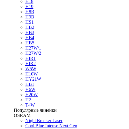
H18
H19
H8B
H9B
HS1
HB2
HB3
HB4
HB5
H27W/1
H27W/2
HIR1
HIR2
W5W
H10W
HY21W
HB1
H6W
H20W
H2
T4W
Популярные линейки
OSRAM
Night Breaker Laser
Cool Blue Intense Next Gen