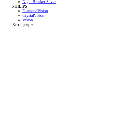
Night Breaker Silver
PHILIPS
DiamondVision
CrystalVision
Vision
Хит продаж