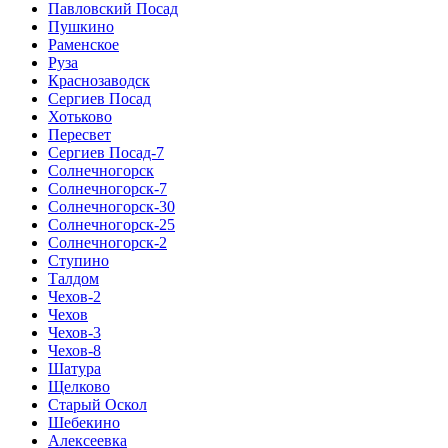
Павловский Посад
Пушкино
Раменское
Руза
Краснозаводск
Сергиев Посад
Хотьково
Пересвет
Сергиев Посад-7
Солнечногорск
Солнечногорск-7
Солнечногорск-30
Солнечногорск-25
Солнечногорск-2
Ступино
Талдом
Чехов-2
Чехов
Чехов-3
Чехов-8
Шатура
Щелково
Старый Оскол
Шебекино
Алексеевка