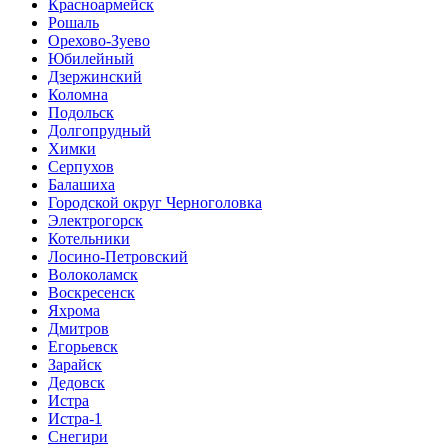
Красноармейск
Рошаль
Орехово-Зуево
Юбилейный
Дзержинский
Коломна
Подольск
Долгопрудный
Химки
Серпухов
Балашиха
Городской округ Черноголовка
Электрогорск
Котельники
Лосино-Петровский
Волоколамск
Воскресенск
Яхрома
Дмитров
Егорьевск
Зарайск
Дедовск
Истра
Истра-1
Снегири