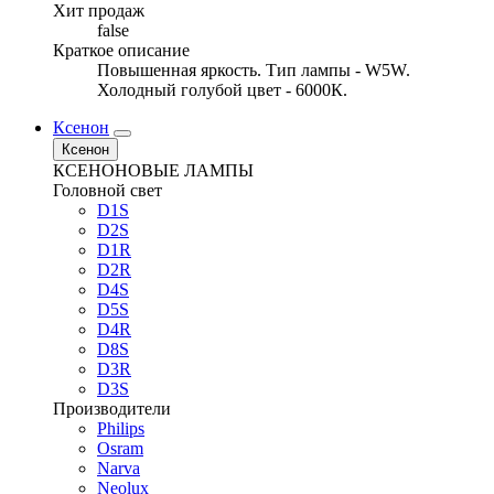
Хит продаж
false
Краткое описание
Повышенная яркость. Тип лампы - W5W.
Холодный голубой цвет - 6000К.
Ксенон
Ксенон
КСЕНОНОВЫЕ ЛАМПЫ
Головной свет
D1S
D2S
D1R
D2R
D4S
D5S
D4R
D8S
D3R
D3S
Производители
Philips
Osram
Narva
Neolux