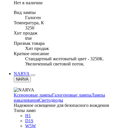
Нет в наличии
Вид лампы
Галоген
Температура, К
3250
Хит продаж
true
Признак товара
Хит продаж
Краткое описание
Стандартный желтоватый цвет - 3250K.
Увеличенный световой поток.
NARVA
NARVA
Ксеноновые лампы
Галогеновые лампы
Лампы
накаливания
Светодиоды
Надежное освещение для безопасного вождения
Типы ламп
H1
D1S
W5W