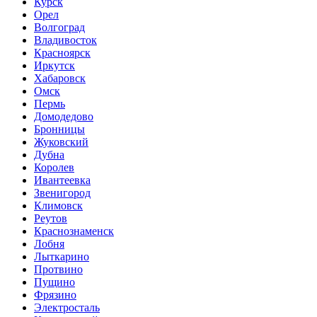
Курск
Орел
Волгоград
Владивосток
Красноярск
Иркутск
Хабаровск
Омск
Пермь
Домодедово
Бронницы
Жуковский
Дубна
Королев
Ивантеевка
Звенигород
Климовск
Реутов
Краснознаменск
Лобня
Лыткарино
Протвино
Пущино
Фрязино
Электросталь