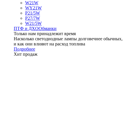
W21W
WY21W
P21/5W
P27/7W
W21/5W
ПТФ и ДXО
Обманки
Только нам принадлежит время
Насколько светодиодные лампы долговечнее обычных,
и как они влияют на расход топлива
Подробнее
Хит продаж