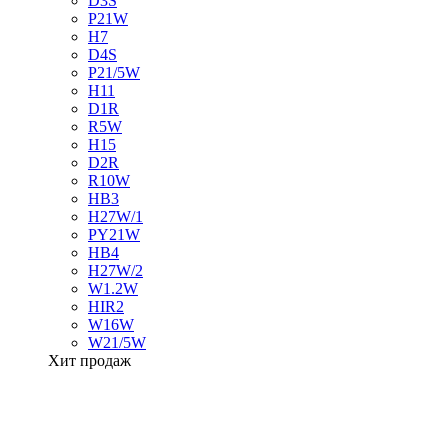
D3S
P21W
H7
D4S
P21/5W
H11
D1R
R5W
H15
D2R
R10W
HB3
H27W/1
PY21W
HB4
H27W/2
W1.2W
HIR2
W16W
W21/5W
Хит продаж