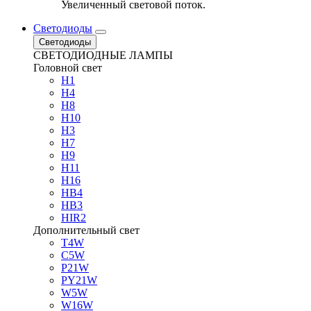
Увеличенный световой поток.
Светодиоды
Светодиоды
СВЕТОДИОДНЫЕ ЛАМПЫ
Головной свет
H1
H4
H8
H10
H3
H7
H9
H11
H16
HB4
HB3
HIR2
Дополнительный свет
T4W
C5W
P21W
PY21W
W5W
W16W