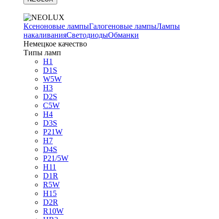
Ксеноновые лампы
Галогеновые лампы
Лампы
накаливания
Светодиоды
Обманки
Немецкое качество
Типы ламп
H1
D1S
W5W
H3
D2S
C5W
H4
D3S
P21W
H7
D4S
P21/5W
H11
D1R
R5W
H15
D2R
R10W