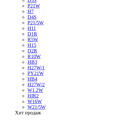
D3S
P21W
H7
D4S
P21/5W
H11
D1R
R5W
H15
D2R
R10W
HB3
H27W/1
PY21W
HB4
H27W/2
W1.2W
HIR2
W16W
W21/5W
Хит продаж