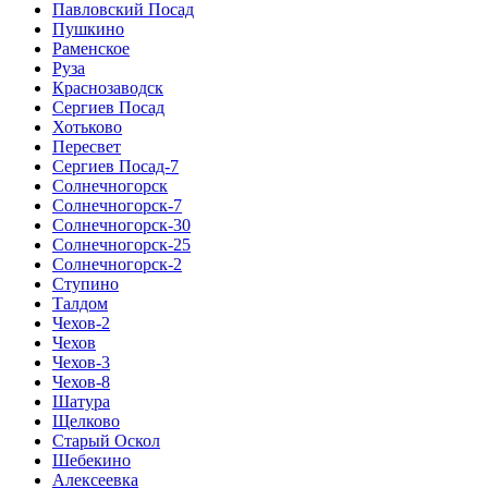
Павловский Посад
Пушкино
Раменское
Руза
Краснозаводск
Сергиев Посад
Хотьково
Пересвет
Сергиев Посад-7
Солнечногорск
Солнечногорск-7
Солнечногорск-30
Солнечногорск-25
Солнечногорск-2
Ступино
Талдом
Чехов-2
Чехов
Чехов-3
Чехов-8
Шатура
Щелково
Старый Оскол
Шебекино
Алексеевка