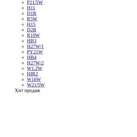
P21/5W
H11
D1R
R5W
H15
D2R
R10W
HB3
H27W/1
PY21W
HB4
H27W/2
W1.2W
HIR2
W16W
W21/5W
Хит продаж