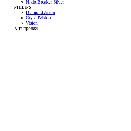
Night Breaker Silver
PHILIPS
DiamondVision
CrystalVision
Vision
Хит продаж