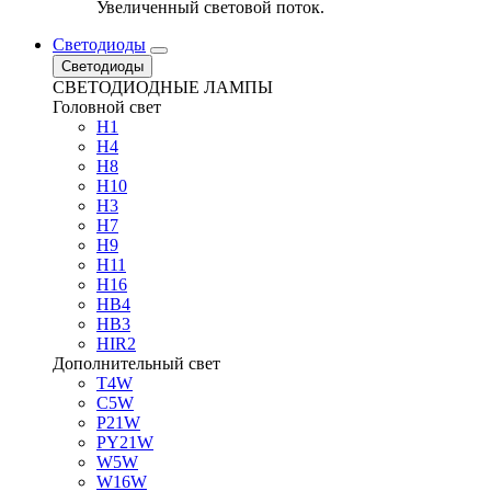
Увеличенный световой поток.
Светодиоды
Светодиоды
СВЕТОДИОДНЫЕ ЛАМПЫ
Головной свет
H1
H4
H8
H10
H3
H7
H9
H11
H16
HB4
HB3
HIR2
Дополнительный свет
T4W
C5W
P21W
PY21W
W5W
W16W