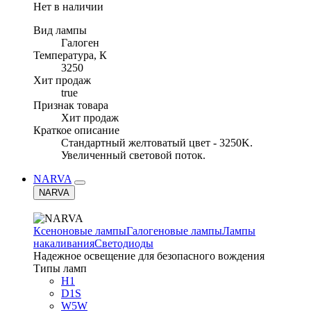
Нет в наличии
Вид лампы
Галоген
Температура, К
3250
Хит продаж
true
Признак товара
Хит продаж
Краткое описание
Стандартный желтоватый цвет - 3250K.
Увеличенный световой поток.
NARVA
NARVA
Ксеноновые лампы
Галогеновые лампы
Лампы
накаливания
Светодиоды
Надежное освещение для безопасного вождения
Типы ламп
H1
D1S
W5W