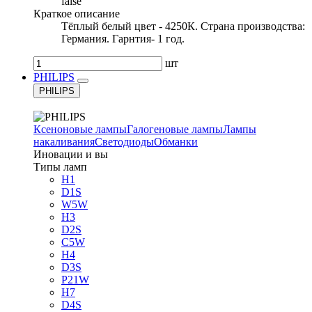
false
Краткое описание
Тёплый белый цвет - 4250К. Страна производства:
Германия. Гарнтия- 1 год.
шт
PHILIPS
PHILIPS
Ксеноновые лампы
Галогеновые лампы
Лампы
накаливания
Светодиоды
Обманки
Иновации и вы
Типы ламп
H1
D1S
W5W
H3
D2S
C5W
H4
D3S
P21W
H7
D4S