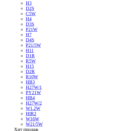
H3
D2S
C5W
H4
D3S
P21W
H7
D4S
P21/5W
H11
D1R
R5W
H15
D2R
R10W
HB3
H27W/1
PY21W
HB4
H27W/2
W1.2W
HIR2
W16W
W21/5W
Хит продаж