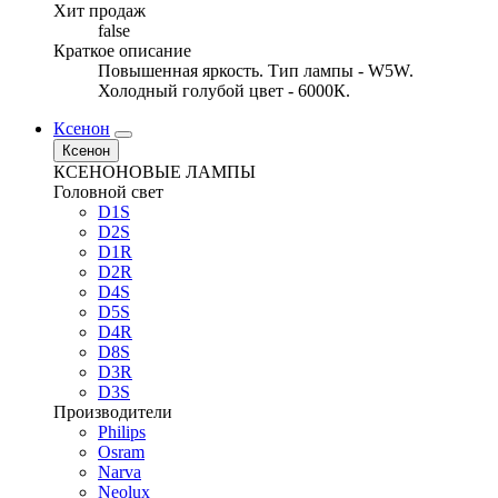
Хит продаж
false
Краткое описание
Повышенная яркость. Тип лампы - W5W.
Холодный голубой цвет - 6000К.
Ксенон
Ксенон
КСЕНОНОВЫЕ ЛАМПЫ
Головной свет
D1S
D2S
D1R
D2R
D4S
D5S
D4R
D8S
D3R
D3S
Производители
Philips
Osram
Narva
Neolux