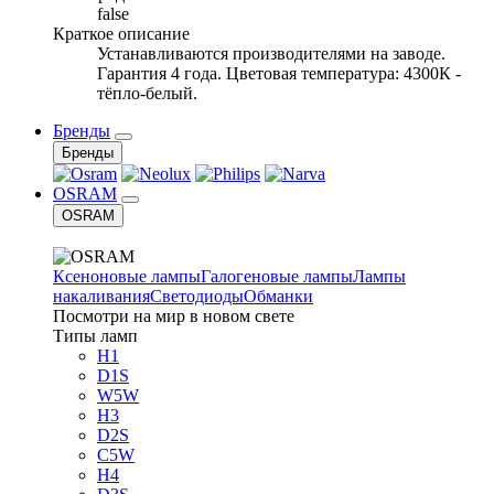
false
Краткое описание
Устанавливаются производителями на заводе.
Гарантия 4 года. Цветовая температура: 4300К -
тёпло-белый.
Бренды
Бренды
OSRAM
OSRAM
Ксеноновые лампы
Галогеновые лампы
Лампы
накаливания
Светодиоды
Обманки
Посмотри на мир в новом свете
Типы ламп
H1
D1S
W5W
H3
D2S
C5W
H4