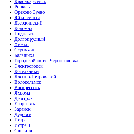
Красноармейск
Рошаль
Орехово-Зуево
Юбилейный
Дзержинский
Коломна
Подольск
Долгопрудный
Химки
Серпухов
Балашиха
Городской округ Черноголовка
Электрогорск
Котельники
Лосино-Петровский
Волоколамск
Воскресенск
Яхрома
Дмитров
Егорьевск
Зарайск
Дедовск
Истра
Истра-1
Снегири