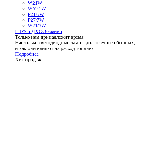
W21W
WY21W
P21/5W
P27/7W
W21/5W
ПТФ и ДXО
Обманки
Только нам принадлежит время
Насколько светодиодные лампы долговечнее обычных,
и как они влияют на расход топлива
Подробнее
Хит продаж