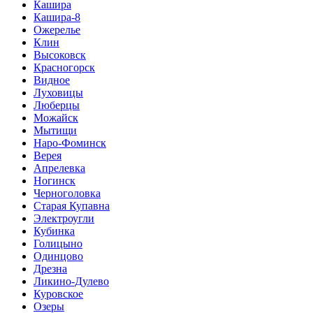
Кашира
Кашира-8
Ожерелье
Клин
Высоковск
Красногорск
Видное
Луховицы
Люберцы
Можайск
Мытищи
Наро-Фоминск
Верея
Апрелевка
Ногинск
Черноголовка
Старая Купавна
Электроугли
Кубинка
Голицыно
Одинцово
Дрезна
Ликино-Дулево
Куровское
Озеры