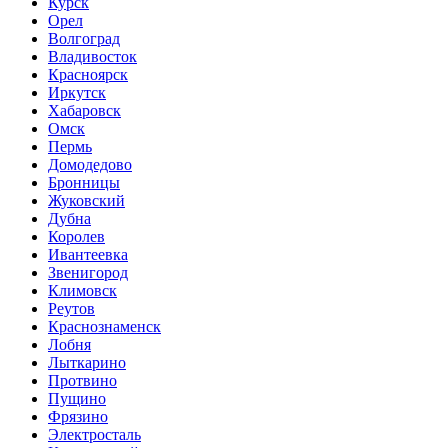
Курск
Орел
Волгоград
Владивосток
Красноярск
Иркутск
Хабаровск
Омск
Пермь
Домодедово
Бронницы
Жуковский
Дубна
Королев
Ивантеевка
Звенигород
Климовск
Реутов
Краснознаменск
Лобня
Лыткарино
Протвино
Пущино
Фрязино
Электросталь