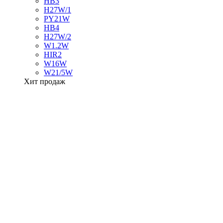
HB3
H27W/1
PY21W
HB4
H27W/2
W1.2W
HIR2
W16W
W21/5W
Хит продаж