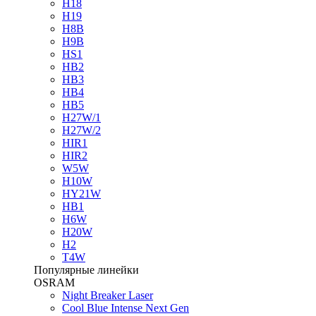
H18
H19
H8B
H9B
HS1
HB2
HB3
HB4
HB5
H27W/1
H27W/2
HIR1
HIR2
W5W
H10W
HY21W
HB1
H6W
H20W
H2
T4W
Популярные линейки
OSRAM
Night Breaker Laser
Cool Blue Intense Next Gen