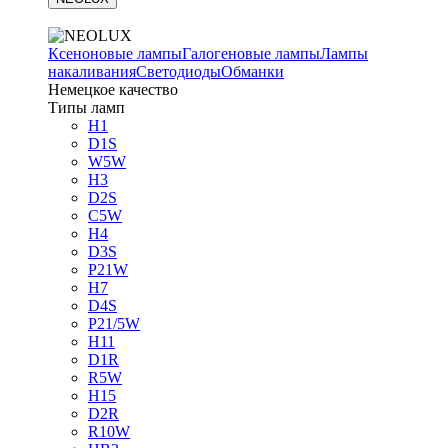
Ксеноновые лампы
Галогеновые лампы
Лампы
накаливания
Светодиоды
Обманки
Немецкое качество
Типы ламп
H1
D1S
W5W
H3
D2S
C5W
H4
D3S
P21W
H7
D4S
P21/5W
H11
D1R
R5W
H15
D2R
R10W