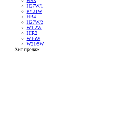
HB3
H27W/1
PY21W
HB4
H27W/2
W1.2W
HIR2
W16W
W21/5W
Хит продаж