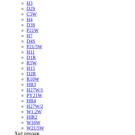
H3
D2S
C5W
H4
D3S
P21W
H7
D4S
P21/5W
H11
D1R
R5W
H15
D2R
R10W
HB3
H27W/1
PY21W
HB4
H27W/2
W1.2W
HIR2
W16W
W21/5W
Хит продаж