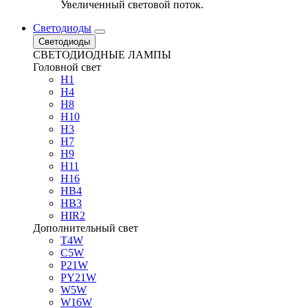
Увеличенный световой поток.
Светодиоды
Светодиоды
СВЕТОДИОДНЫЕ ЛАМПЫ
Головной свет
H1
H4
H8
H10
H3
H7
H9
H11
H16
HB4
HB3
HIR2
Дополнительный свет
T4W
C5W
P21W
PY21W
W5W
W16W