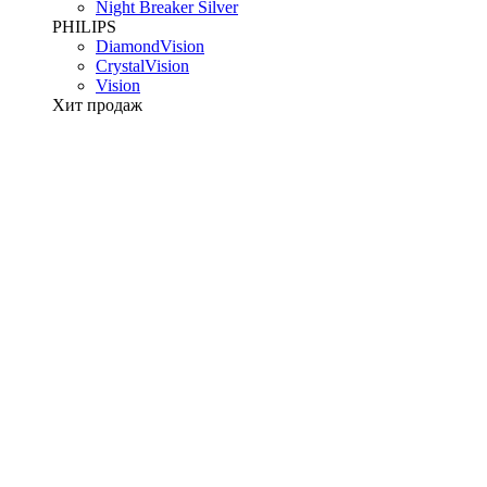
Night Breaker Silver
PHILIPS
DiamondVision
CrystalVision
Vision
Хит продаж