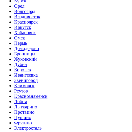
Курск
Орел
Волгоград
Владивосток
Красноярск
Иркутск
Хабаровск
Омск
Пермь
Домодедово
Бронницы
Жуковский
Дубна
Королев
Ивантеевка
Звенигород
Климовск
Реутов
Краснознаменск
Лобня
Лыткарино
Протвино
Пущино
Фрязино
Электросталь