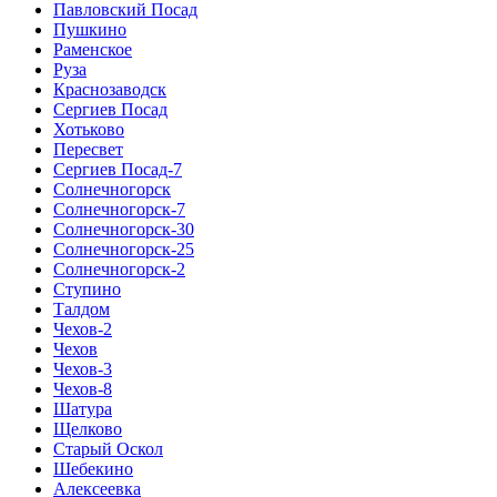
Павловский Посад
Пушкино
Раменское
Руза
Краснозаводск
Сергиев Посад
Хотьково
Пересвет
Сергиев Посад-7
Солнечногорск
Солнечногорск-7
Солнечногорск-30
Солнечногорск-25
Солнечногорск-2
Ступино
Талдом
Чехов-2
Чехов
Чехов-3
Чехов-8
Шатура
Щелково
Старый Оскол
Шебекино
Алексеевка