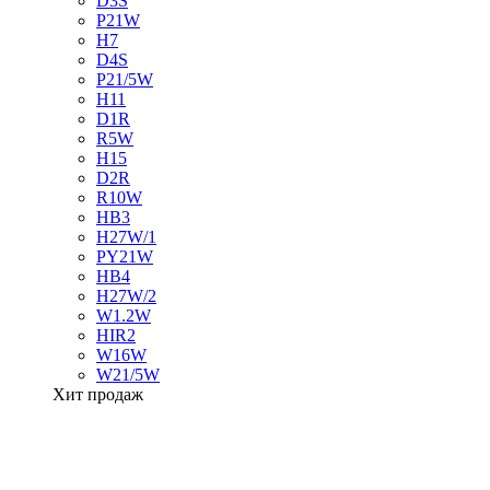
D3S
P21W
H7
D4S
P21/5W
H11
D1R
R5W
H15
D2R
R10W
HB3
H27W/1
PY21W
HB4
H27W/2
W1.2W
HIR2
W16W
W21/5W
Хит продаж