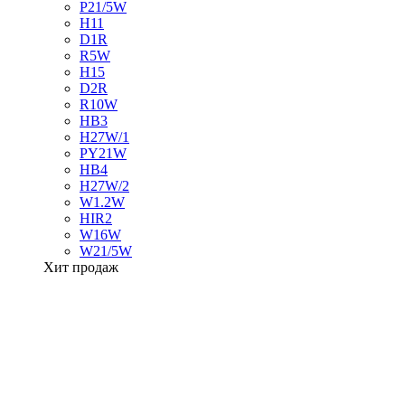
P21/5W
H11
D1R
R5W
H15
D2R
R10W
HB3
H27W/1
PY21W
HB4
H27W/2
W1.2W
HIR2
W16W
W21/5W
Хит продаж