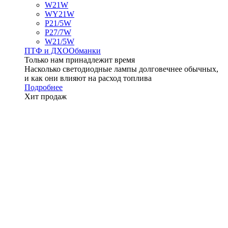
W21W
WY21W
P21/5W
P27/7W
W21/5W
ПТФ и ДXО
Обманки
Только нам принадлежит время
Насколько светодиодные лампы долговечнее обычных,
и как они влияют на расход топлива
Подробнее
Хит продаж