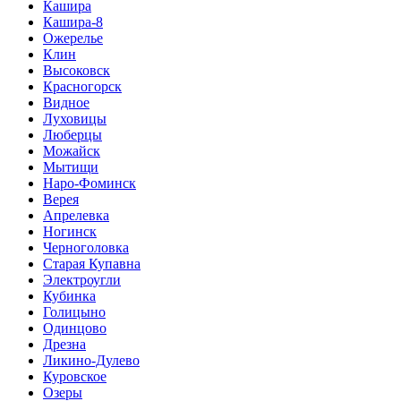
Кашира
Кашира-8
Ожерелье
Клин
Высоковск
Красногорск
Видное
Луховицы
Люберцы
Можайск
Мытищи
Наро-Фоминск
Верея
Апрелевка
Ногинск
Черноголовка
Старая Купавна
Электроугли
Кубинка
Голицыно
Одинцово
Дрезна
Ликино-Дулево
Куровское
Озеры