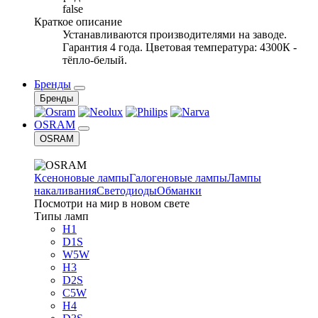
false
Краткое описание
Устанавливаются производителями на заводе.
Гарантия 4 года. Цветовая температура: 4300К -
тёпло-белый.
Бренды
Бренды
OSRAM
OSRAM
Ксеноновые лампы
Галогеновые лампы
Лампы
накаливания
Светодиоды
Обманки
Посмотри на мир в новом свете
Типы ламп
H1
D1S
W5W
H3
D2S
C5W
H4