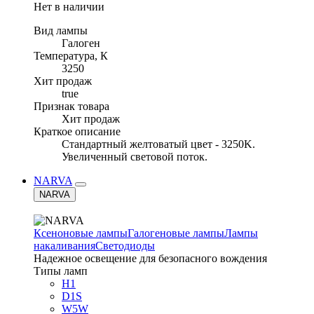
Нет в наличии
Вид лампы
Галоген
Температура, К
3250
Хит продаж
true
Признак товара
Хит продаж
Краткое описание
Стандартный желтоватый цвет - 3250K.
Увеличенный световой поток.
NARVA
NARVA
Ксеноновые лампы
Галогеновые лампы
Лампы
накаливания
Светодиоды
Надежное освещение для безопасного вождения
Типы ламп
H1
D1S
W5W