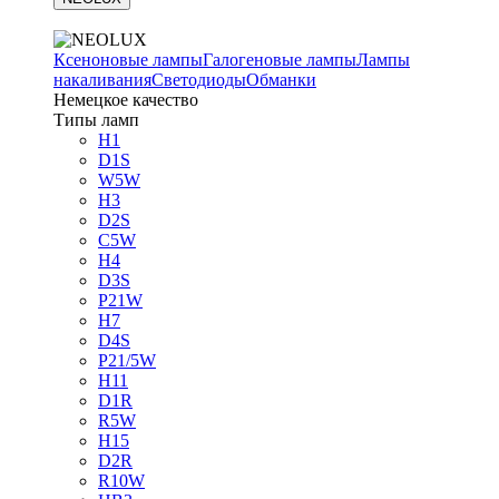
Ксеноновые лампы
Галогеновые лампы
Лампы
накаливания
Светодиоды
Обманки
Немецкое качество
Типы ламп
H1
D1S
W5W
H3
D2S
C5W
H4
D3S
P21W
H7
D4S
P21/5W
H11
D1R
R5W
H15
D2R
R10W