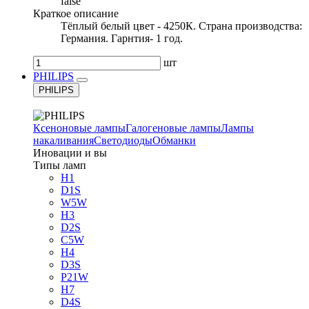
false
Краткое описание
Тёплый белый цвет - 4250К. Страна производства:
Германия. Гарнтия- 1 год.
шт
PHILIPS
PHILIPS
Ксеноновые лампы
Галогеновые лампы
Лампы
накаливания
Светодиоды
Обманки
Иновации и вы
Типы ламп
H1
D1S
W5W
H3
D2S
C5W
H4
D3S
P21W
H7
D4S