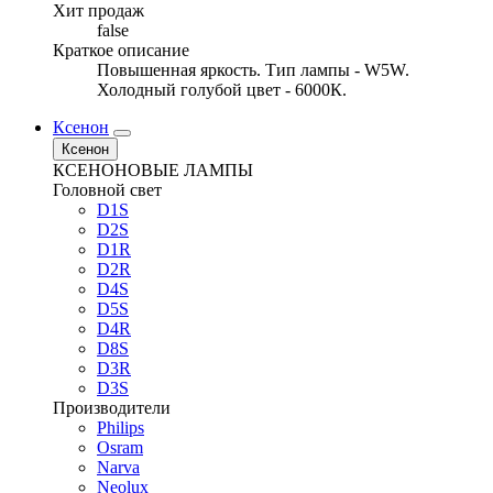
Хит продаж
false
Краткое описание
Повышенная яркость. Тип лампы - W5W.
Холодный голубой цвет - 6000К.
Ксенон
Ксенон
КСЕНОНОВЫЕ ЛАМПЫ
Головной свет
D1S
D2S
D1R
D2R
D4S
D5S
D4R
D8S
D3R
D3S
Производители
Philips
Osram
Narva
Neolux