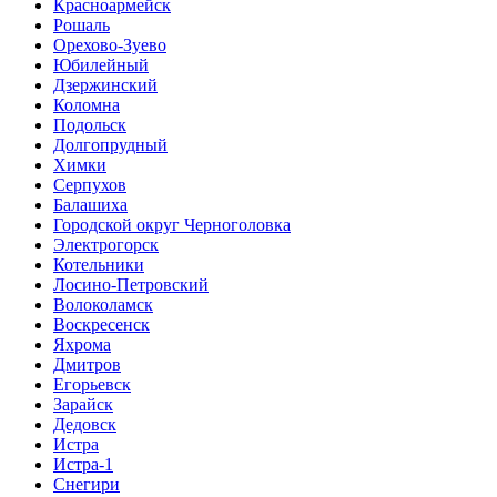
Красноармейск
Рошаль
Орехово-Зуево
Юбилейный
Дзержинский
Коломна
Подольск
Долгопрудный
Химки
Серпухов
Балашиха
Городской округ Черноголовка
Электрогорск
Котельники
Лосино-Петровский
Волоколамск
Воскресенск
Яхрома
Дмитров
Егорьевск
Зарайск
Дедовск
Истра
Истра-1
Снегири