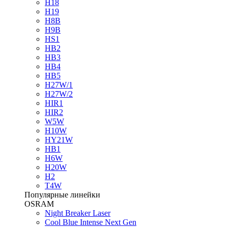
H18
H19
H8B
H9B
HS1
HB2
HB3
HB4
HB5
H27W/1
H27W/2
HIR1
HIR2
W5W
H10W
HY21W
HB1
H6W
H20W
H2
T4W
Популярные линейки
OSRAM
Night Breaker Laser
Cool Blue Intense Next Gen