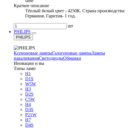
false
Краткое описание
Тёплый белый цвет - 4250К. Страна производства:
Германия. Гарнтия- 1 год.
шт
PHILIPS
PHILIPS
Ксеноновые лампы
Галогеновые лампы
Лампы
накаливания
Светодиоды
Обманки
Иновации и вы
Типы ламп
H1
D1S
W5W
H3
D2S
C5W
H4
D3S
P21W
H7
D4S