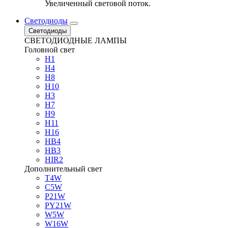
Увеличенный световой поток.
Светодиоды
Светодиоды
СВЕТОДИОДНЫЕ ЛАМПЫ
Головной свет
H1
H4
H8
H10
H3
H7
H9
H11
H16
HB4
HB3
HIR2
Дополнительный свет
T4W
C5W
P21W
PY21W
W5W
W16W