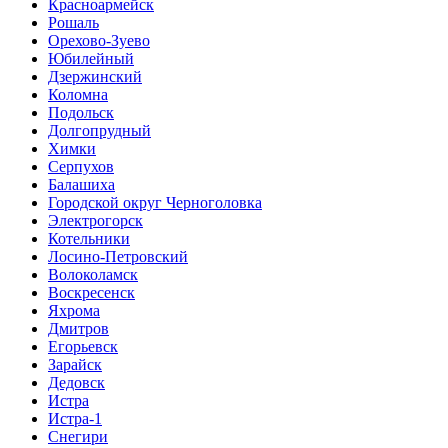
Красноармейск
Рошаль
Орехово-Зуево
Юбилейный
Дзержинский
Коломна
Подольск
Долгопрудный
Химки
Серпухов
Балашиха
Городской округ Черноголовка
Электрогорск
Котельники
Лосино-Петровский
Волоколамск
Воскресенск
Яхрома
Дмитров
Егорьевск
Зарайск
Дедовск
Истра
Истра-1
Снегири