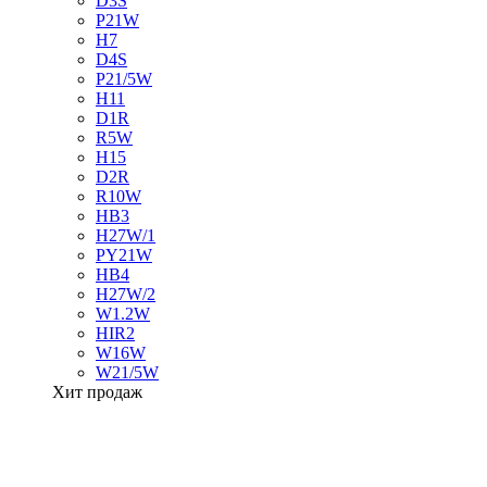
D3S
P21W
H7
D4S
P21/5W
H11
D1R
R5W
H15
D2R
R10W
HB3
H27W/1
PY21W
HB4
H27W/2
W1.2W
HIR2
W16W
W21/5W
Хит продаж