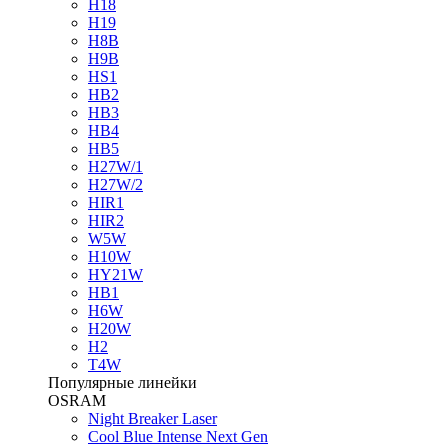
H18
H19
H8B
H9B
HS1
HB2
HB3
HB4
HB5
H27W/1
H27W/2
HIR1
HIR2
W5W
H10W
HY21W
HB1
H6W
H20W
H2
T4W
Популярные линейки
OSRAM
Night Breaker Laser
Cool Blue Intense Next Gen