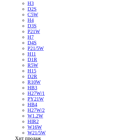
H3
D2S
C5W
H4
D3S
P21W
H7
D4S
P21/5W
H11
D1R
R5W
H15
D2R
R10W
HB3
H27W/1
PY21W
HB4
H27W/2
W1.2W
HIR2
W16W
W21/5W
Хит продаж