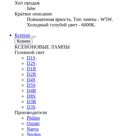
Хит продаж
false
Краткое описание
Повышенная яркость. Тип лампы - W5W.
Холодный голубой цвет - 6000К.
Ксенон
Ксенон
КСЕНОНОВЫЕ ЛАМПЫ
Головной свет
D1S
D2S
D1R
D2R
D4S
D5S
D4R
D8S
D3R
D3S
Производители
Philips
Osram
Narva
Neolux