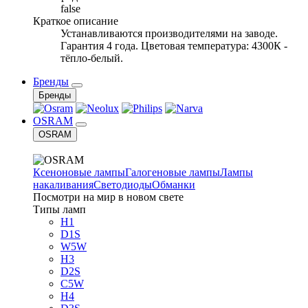
false
Краткое описание
Устанавливаются производителями на заводе.
Гарантия 4 года. Цветовая температура: 4300К -
тёпло-белый.
Бренды
Бренды
OSRAM
OSRAM
Ксеноновые лампы
Галогеновые лампы
Лампы
накаливания
Светодиоды
Обманки
Посмотри на мир в новом свете
Типы ламп
H1
D1S
W5W
H3
D2S
C5W
H4