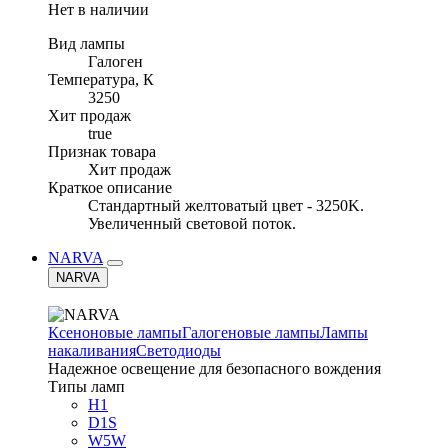
Нет в наличии
Вид лампы
Галоген
Температура, К
3250
Хит продаж
true
Признак товара
Хит продаж
Краткое описание
Стандартный желтоватый цвет - 3250K.
Увеличенный световой поток.
NARVA
NARVA
Ксеноновые лампы
Галогеновые лампы
Лампы
накаливания
Светодиоды
Надежное освещение для безопасного вождения
Типы ламп
H1
D1S
W5W