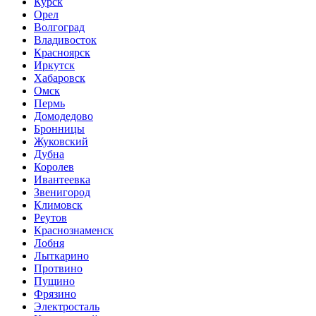
Курск
Орел
Волгоград
Владивосток
Красноярск
Иркутск
Хабаровск
Омск
Пермь
Домодедово
Бронницы
Жуковский
Дубна
Королев
Ивантеевка
Звенигород
Климовск
Реутов
Краснознаменск
Лобня
Лыткарино
Протвино
Пущино
Фрязино
Электросталь