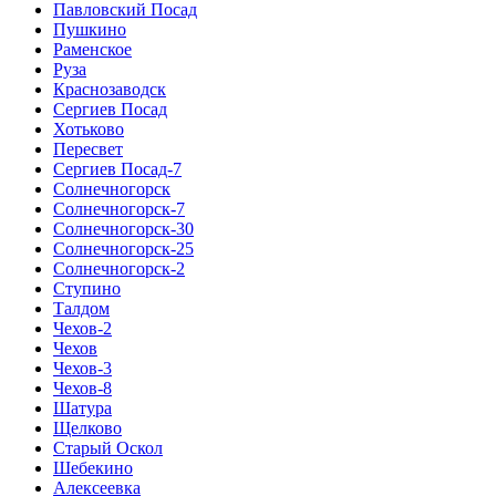
Павловский Посад
Пушкино
Раменское
Руза
Краснозаводск
Сергиев Посад
Хотьково
Пересвет
Сергиев Посад-7
Солнечногорск
Солнечногорск-7
Солнечногорск-30
Солнечногорск-25
Солнечногорск-2
Ступино
Талдом
Чехов-2
Чехов
Чехов-3
Чехов-8
Шатура
Щелково
Старый Оскол
Шебекино
Алексеевка