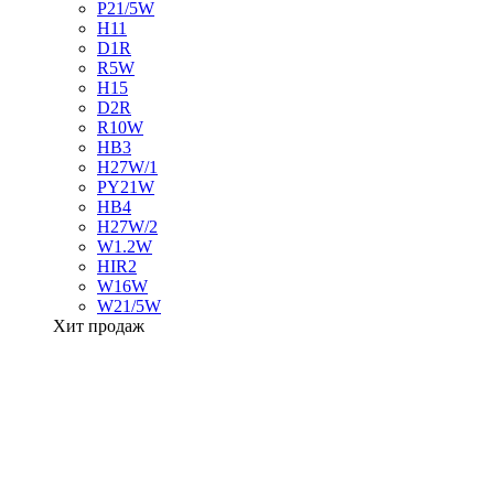
P21/5W
H11
D1R
R5W
H15
D2R
R10W
HB3
H27W/1
PY21W
HB4
H27W/2
W1.2W
HIR2
W16W
W21/5W
Хит продаж