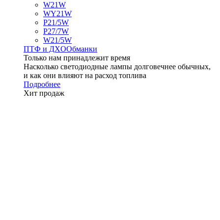
W21W
WY21W
P21/5W
P27/7W
W21/5W
ПТФ и ДXО
Обманки
Только нам принадлежит время
Насколько светодиодные лампы долговечнее обычных,
и как они влияют на расход топлива
Подробнее
Хит продаж