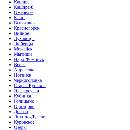
Кашира
Кашира-8
Ожерелье
Клин
Высоковск
Красногорск
Видное
Луховицы
Люберцы
Можайск
Мытищи
Наро-Фоминск
Верея
Апрелевка
Ногинск
Черноголовка
Старая Купавна
Электроугли
Кубинка
Голицыно
Одинцово
Дрезна
Ликино-Дулево
Куровское
Озеры