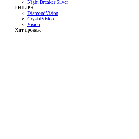
Night Breaker Silver
PHILIPS
DiamondVision
CrystalVision
Vision
Хит продаж