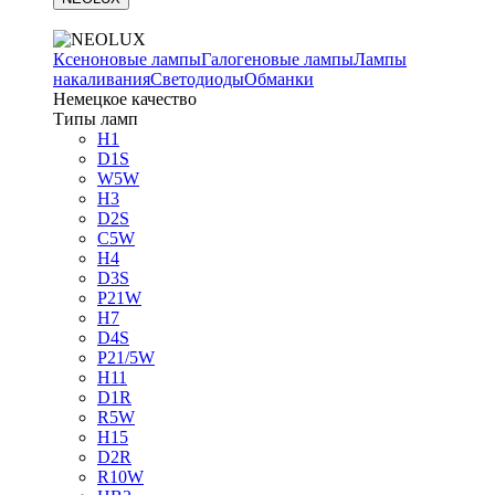
Ксеноновые лампы
Галогеновые лампы
Лампы
накаливания
Светодиоды
Обманки
Немецкое качество
Типы ламп
H1
D1S
W5W
H3
D2S
C5W
H4
D3S
P21W
H7
D4S
P21/5W
H11
D1R
R5W
H15
D2R
R10W