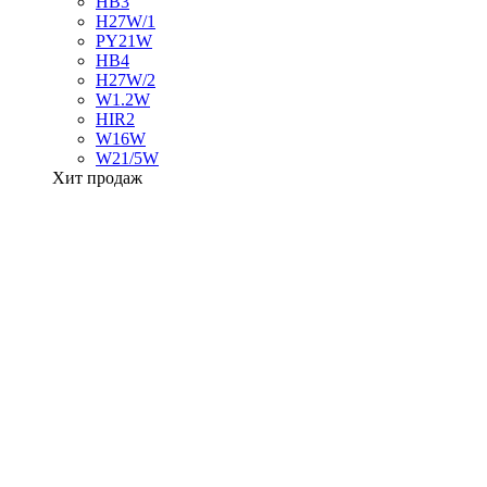
HB3
H27W/1
PY21W
HB4
H27W/2
W1.2W
HIR2
W16W
W21/5W
Хит продаж