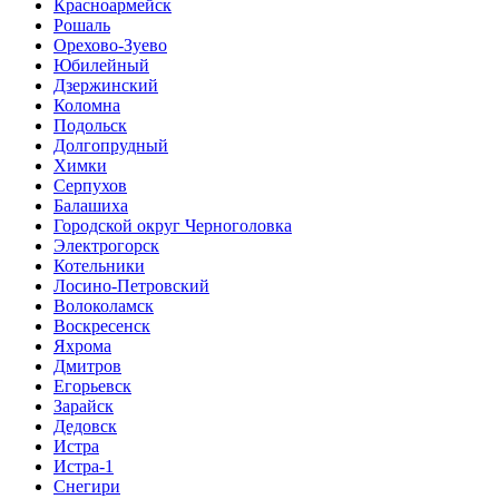
Красноармейск
Рошаль
Орехово-Зуево
Юбилейный
Дзержинский
Коломна
Подольск
Долгопрудный
Химки
Серпухов
Балашиха
Городской округ Черноголовка
Электрогорск
Котельники
Лосино-Петровский
Волоколамск
Воскресенск
Яхрома
Дмитров
Егорьевск
Зарайск
Дедовск
Истра
Истра-1
Снегири