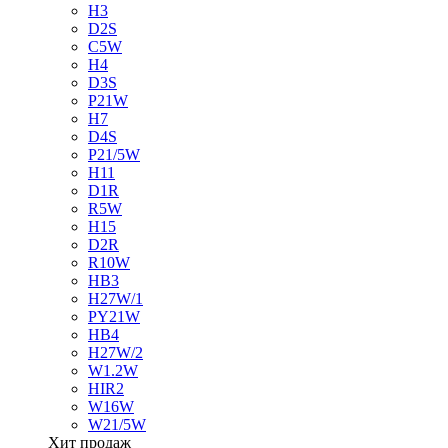
H3
D2S
C5W
H4
D3S
P21W
H7
D4S
P21/5W
H11
D1R
R5W
H15
D2R
R10W
HB3
H27W/1
PY21W
HB4
H27W/2
W1.2W
HIR2
W16W
W21/5W
Хит продаж