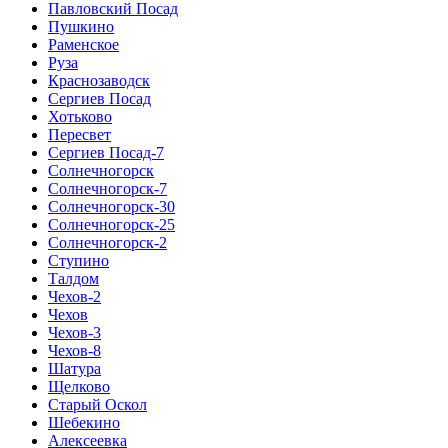
Павловский Посад
Пушкино
Раменское
Руза
Краснозаводск
Сергиев Посад
Хотьково
Пересвет
Сергиев Посад-7
Солнечногорск
Солнечногорск-7
Солнечногорск-30
Солнечногорск-25
Солнечногорск-2
Ступино
Талдом
Чехов-2
Чехов
Чехов-3
Чехов-8
Шатура
Щелково
Старый Оскол
Шебекино
Алексеевка