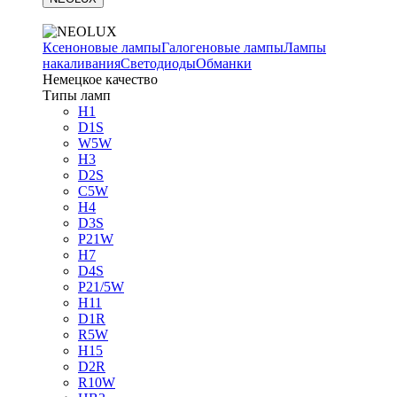
Ксеноновые лампы
Галогеновые лампы
Лампы
накаливания
Светодиоды
Обманки
Немецкое качество
Типы ламп
H1
D1S
W5W
H3
D2S
C5W
H4
D3S
P21W
H7
D4S
P21/5W
H11
D1R
R5W
H15
D2R
R10W