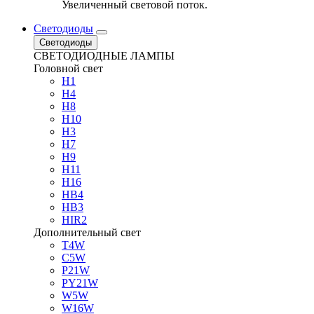
Увеличенный световой поток.
Светодиоды
Светодиоды
СВЕТОДИОДНЫЕ ЛАМПЫ
Головной свет
H1
H4
H8
H10
H3
H7
H9
H11
H16
HB4
HB3
HIR2
Дополнительный свет
T4W
C5W
P21W
PY21W
W5W
W16W