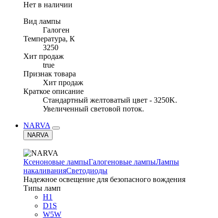
Нет в наличии
Вид лампы
Галоген
Температура, К
3250
Хит продаж
true
Признак товара
Хит продаж
Краткое описание
Стандартный желтоватый цвет - 3250K.
Увеличенный световой поток.
NARVA
NARVA
Ксеноновые лампы
Галогеновые лампы
Лампы
накаливания
Светодиоды
Надежное освещение для безопасного вождения
Типы ламп
H1
D1S
W5W