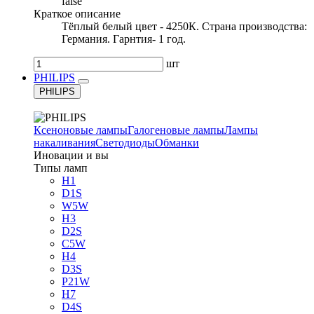
false
Краткое описание
Тёплый белый цвет - 4250К. Страна производства:
Германия. Гарнтия- 1 год.
шт
PHILIPS
PHILIPS
Ксеноновые лампы
Галогеновые лампы
Лампы
накаливания
Светодиоды
Обманки
Иновации и вы
Типы ламп
H1
D1S
W5W
H3
D2S
C5W
H4
D3S
P21W
H7
D4S