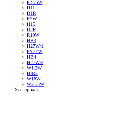
P21/5W
H11
D1R
R5W
H15
D2R
R10W
HB3
H27W/1
PY21W
HB4
H27W/2
W1.2W
HIR2
W16W
W21/5W
Хит продаж