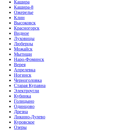
Кашира
Кашира-8
Ожерелье
Клин
Высоковск
Красногорск
Видное
Луховицы
Люберцы
Можайск
Мытищи
Наро-Фоминск
Верея
Апрелевка
Ногинск
Черноголовка
Старая Купавна
Электроугли
Кубинка
Голицыно
Одинцово
Дрезна
Ликино-Дулево
Куровское
Озеры