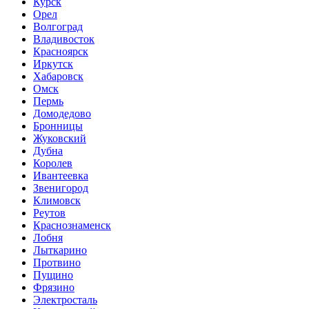
Курск
Орел
Волгоград
Владивосток
Красноярск
Иркутск
Хабаровск
Омск
Пермь
Домодедово
Бронницы
Жуковский
Дубна
Королев
Ивантеевка
Звенигород
Климовск
Реутов
Краснознаменск
Лобня
Лыткарино
Протвино
Пущино
Фрязино
Электросталь