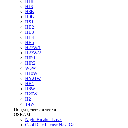
H18
H19
H8B
H9B
HS1
HB2
HB3
HB4
HB5
H27W/1
H27W/2
HIR1
HIR2
W5W
H10W
HY21W
HB1
H6W
H20W
H2
T4W
Популярные линейки
OSRAM
Night Breaker Laser
Cool Blue Intense Next Gen