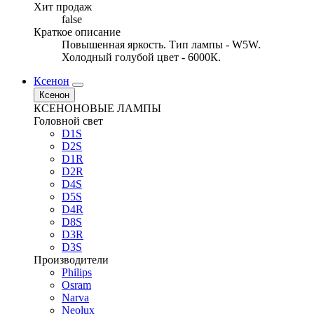
Хит продаж
false
Краткое описание
Повышенная яркость. Тип лампы - W5W.
Холодный голубой цвет - 6000К.
Ксенон
Ксенон
КСЕНОНОВЫЕ ЛАМПЫ
Головной свет
D1S
D2S
D1R
D2R
D4S
D5S
D4R
D8S
D3R
D3S
Производители
Philips
Osram
Narva
Neolux