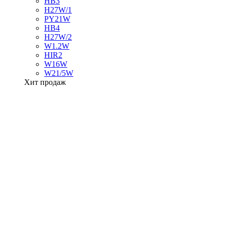
HB3
H27W/1
PY21W
HB4
H27W/2
W1.2W
HIR2
W16W
W21/5W
Хит продаж