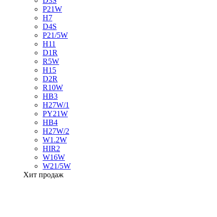
D3S
P21W
H7
D4S
P21/5W
H11
D1R
R5W
H15
D2R
R10W
HB3
H27W/1
PY21W
HB4
H27W/2
W1.2W
HIR2
W16W
W21/5W
Хит продаж