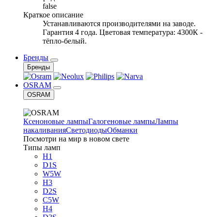
false
Краткое описание
Устанавливаются производителями на заводе.
Гарантия 4 года. Цветовая температура: 4300К -
тёпло-белый.
Бренды
Бренды
OSRAM
OSRAM
Ксеноновые лампы
Галогеновые лампы
Лампы
накаливания
Светодиоды
Обманки
Посмотри на мир в новом свете
Типы ламп
H1
D1S
W5W
H3
D2S
C5W
H4