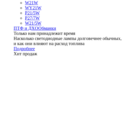
W21W
WY21W
P21/5W
P27/7W
W21/5W
ПТФ и ДXО
Обманки
Только нам принадлежит время
Насколько светодиодные лампы долговечнее обычных,
и как они влияют на расход топлива
Подробнее
Хит продаж