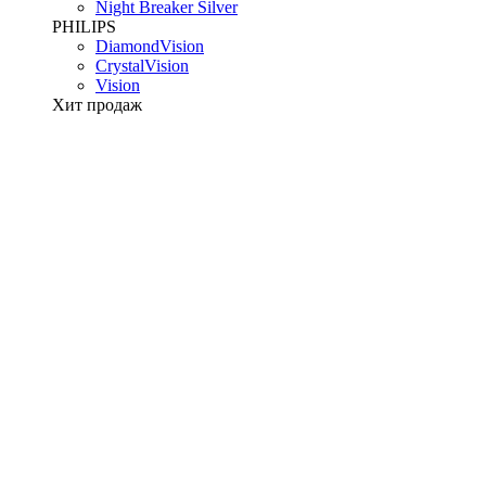
Night Breaker Silver
PHILIPS
DiamondVision
CrystalVision
Vision
Хит продаж