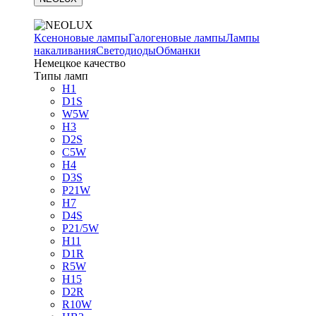
Ксеноновые лампы
Галогеновые лампы
Лампы
накаливания
Светодиоды
Обманки
Немецкое качество
Типы ламп
H1
D1S
W5W
H3
D2S
C5W
H4
D3S
P21W
H7
D4S
P21/5W
H11
D1R
R5W
H15
D2R
R10W