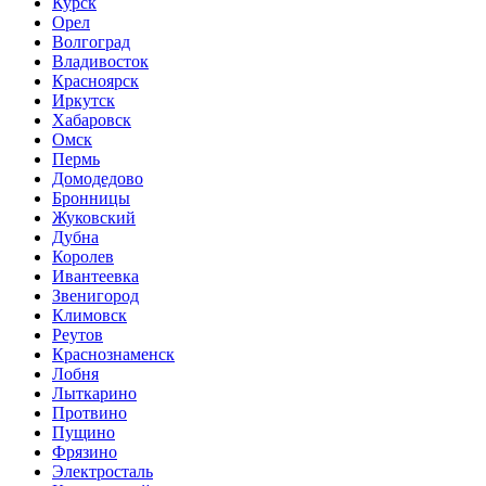
Курск
Орел
Волгоград
Владивосток
Красноярск
Иркутск
Хабаровск
Омск
Пермь
Домодедово
Бронницы
Жуковский
Дубна
Королев
Ивантеевка
Звенигород
Климовск
Реутов
Краснознаменск
Лобня
Лыткарино
Протвино
Пущино
Фрязино
Электросталь