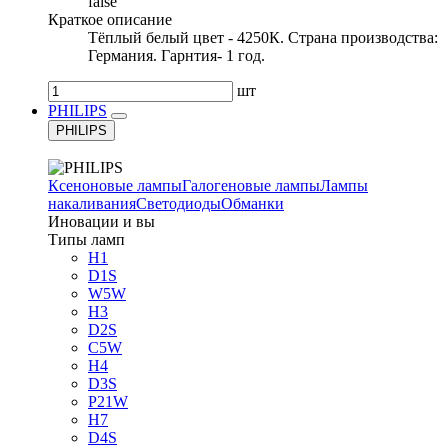
false
Краткое описание
Тёплый белый цвет - 4250К. Страна производства:
Германия. Гарнтия- 1 год.
шт
PHILIPS
PHILIPS
Ксеноновые лампы
Галогеновые лампы
Лампы
накаливания
Светодиоды
Обманки
Иновации и вы
Типы ламп
H1
D1S
W5W
H3
D2S
C5W
H4
D3S
P21W
H7
D4S