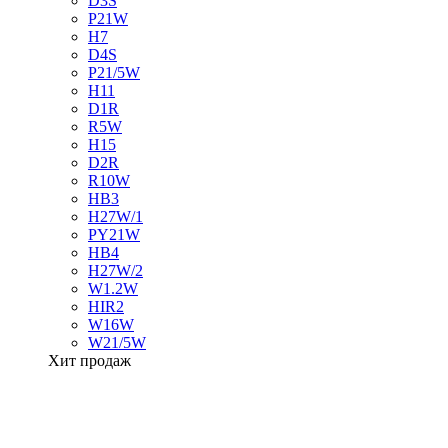
D3S
P21W
H7
D4S
P21/5W
H11
D1R
R5W
H15
D2R
R10W
HB3
H27W/1
PY21W
HB4
H27W/2
W1.2W
HIR2
W16W
W21/5W
Хит продаж