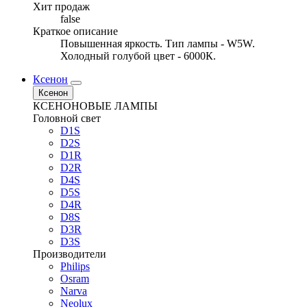
Хит продаж
false
Краткое описание
Повышенная яркость. Тип лампы - W5W.
Холодный голубой цвет - 6000К.
Ксенон
Ксенон
КСЕНОНОВЫЕ ЛАМПЫ
Головной свет
D1S
D2S
D1R
D2R
D4S
D5S
D4R
D8S
D3R
D3S
Производители
Philips
Osram
Narva
Neolux