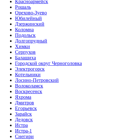
Красноармейск
Рошаль
Орехово-Зуево
Юбилейный
Дзержинский
Коломна
Подольск
Долгопрудный
Химки
Серпухов
Балашиха
Городской округ Черноголовка
Электрогорск
Котельники
Лосино-Петровский
Волоколамск
Воскресенск
Яхрома
Дмитров
Егорьевск
Зарайск
Дедовск
Истра
Истра-1
Снегири