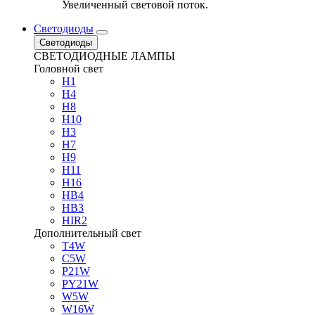
Увеличенный световой поток.
Светодиоды
Светодиоды
СВЕТОДИОДНЫЕ ЛАМПЫ
Головной свет
H1
H4
H8
H10
H3
H7
H9
H11
H16
HB4
HB3
HIR2
Дополнительный свет
T4W
C5W
P21W
PY21W
W5W
W16W