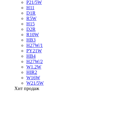
P21/5W
H11
D1R
R5W
H15
D2R
R10W
HB3
H27W/1
PY21W
HB4
H27W/2
W1.2W
HIR2
W16W
W21/5W
Хит продаж