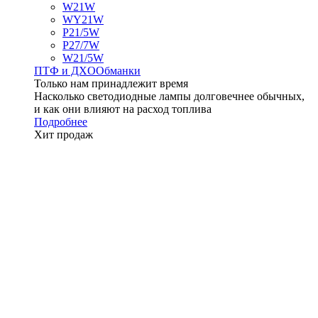
W21W
WY21W
P21/5W
P27/7W
W21/5W
ПТФ и ДXО
Обманки
Только нам принадлежит время
Насколько светодиодные лампы долговечнее обычных,
и как они влияют на расход топлива
Подробнее
Хит продаж