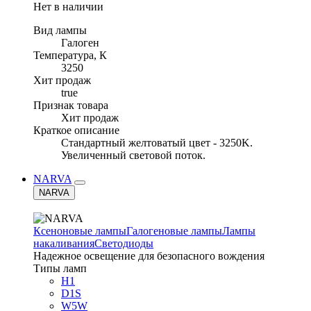
Нет в наличии
Вид лампы
Галоген
Температура, К
3250
Хит продаж
true
Признак товара
Хит продаж
Краткое описание
Стандартный желтоватый цвет - 3250K.
Увеличенный световой поток.
NARVA
NARVA
Ксеноновые лампы
Галогеновые лампы
Лампы
накаливания
Светодиоды
Надежное освещение для безопасного вождения
Типы ламп
H1
D1S
W5W