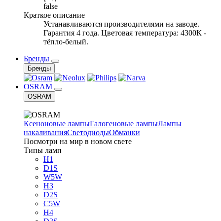
false
Краткое описание
Устанавливаются производителями на заводе.
Гарантия 4 года. Цветовая температура: 4300К -
тёпло-белый.
Бренды
Бренды
OSRAM
OSRAM
Ксеноновые лампы
Галогеновые лампы
Лампы
накаливания
Светодиоды
Обманки
Посмотри на мир в новом свете
Типы ламп
H1
D1S
W5W
H3
D2S
C5W
H4