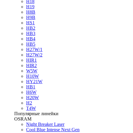
H18
H19
H8B
H9B
HS1
HB2
HB3
HB4
HB5
H27W/1
H27W/2
HIR1
HIR2
W5W
H10W
HY21W
HB1
H6W
H20W
H2
T4W
Популярные линейки
OSRAM
Night Breaker Laser
Cool Blue Intense Next Gen