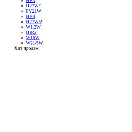
HB3
H27W/1
PY21W
HB4
H27W/2
W1.2W
HIR2
W16W
W21/5W
Хит продаж