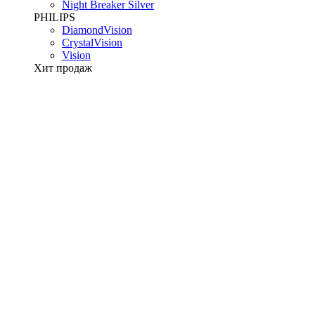
Night Breaker Silver
PHILIPS
DiamondVision
CrystalVision
Vision
Хит продаж