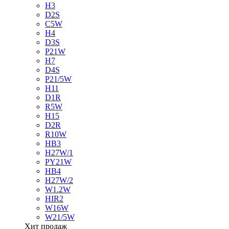
H3
D2S
C5W
H4
D3S
P21W
H7
D4S
P21/5W
H11
D1R
R5W
H15
D2R
R10W
HB3
H27W/1
PY21W
HB4
H27W/2
W1.2W
HIR2
W16W
W21/5W
Хит продаж