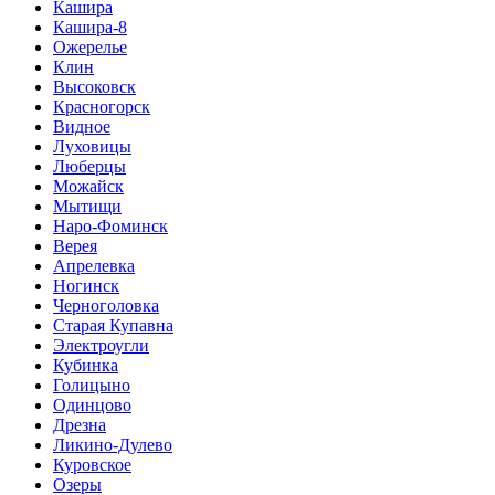
Кашира
Кашира-8
Ожерелье
Клин
Высоковск
Красногорск
Видное
Луховицы
Люберцы
Можайск
Мытищи
Наро-Фоминск
Верея
Апрелевка
Ногинск
Черноголовка
Старая Купавна
Электроугли
Кубинка
Голицыно
Одинцово
Дрезна
Ликино-Дулево
Куровское
Озеры