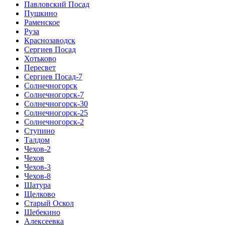
Павловский Посад
Пушкино
Раменское
Руза
Краснозаводск
Сергиев Посад
Хотьково
Пересвет
Сергиев Посад-7
Солнечногорск
Солнечногорск-7
Солнечногорск-30
Солнечногорск-25
Солнечногорск-2
Ступино
Талдом
Чехов-2
Чехов
Чехов-3
Чехов-8
Шатура
Щелково
Старый Оскол
Шебекино
Алексеевка