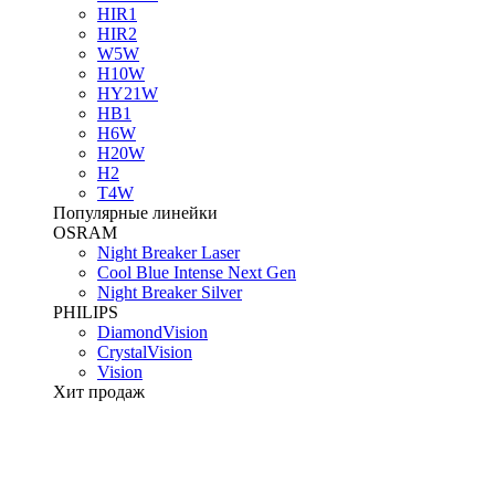
HIR1
HIR2
W5W
H10W
HY21W
HB1
H6W
H20W
H2
T4W
Популярные линейки
OSRAM
Night Breaker Laser
Cool Blue Intense Next Gen
Night Breaker Silver
PHILIPS
DiamondVision
CrystalVision
Vision
Хит продаж