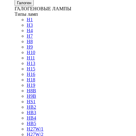
Галоген
ГАЛОГЕНОВЫЕ ЛАМПЫ
Типы ламп
H1
H3
H4
H7
H8
H9
H10
H11
H13
H15
H16
H18
H19
H8B
H9B
HS1
HB2
HB3
HB4
HB5
H27W/1
H27W/2