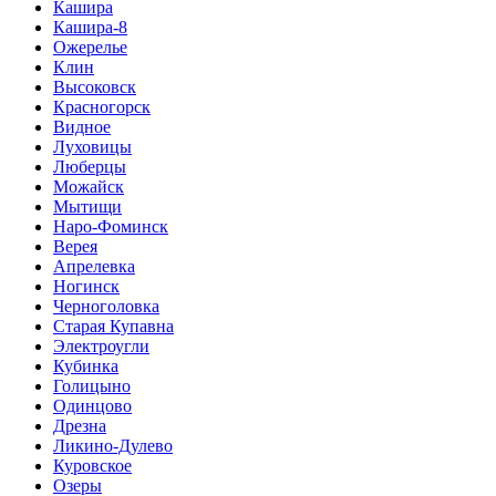
Кашира
Кашира-8
Ожерелье
Клин
Высоковск
Красногорск
Видное
Луховицы
Люберцы
Можайск
Мытищи
Наро-Фоминск
Верея
Апрелевка
Ногинск
Черноголовка
Старая Купавна
Электроугли
Кубинка
Голицыно
Одинцово
Дрезна
Ликино-Дулево
Куровское
Озеры