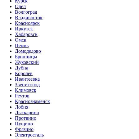
Курск
Орел
Волгоград
Владивосток
Красноярск
Иркутск
Хабаровск
Омск
Пермь
Домодедово
Бронницы
Жуковский
Дубна
Королев
Ивантеевка
Звенигород
Климовск
Реутов
Краснознаменск
Лобня
Лыткарино
Протвино
Пущино
Фрязино
Электросталь