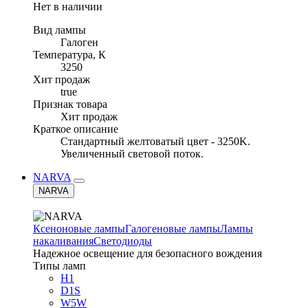
Нет в наличии
Вид лампы
Галоген
Температура, К
3250
Хит продаж
true
Признак товара
Хит продаж
Краткое описание
Стандартный желтоватый цвет - 3250K.
Увеличенный световой поток.
NARVA
NARVA
Ксеноновые лампы
Галогеновые лампы
Лампы
накаливания
Светодиоды
Надежное освещение для безопасного вождения
Типы ламп
H1
D1S
W5W