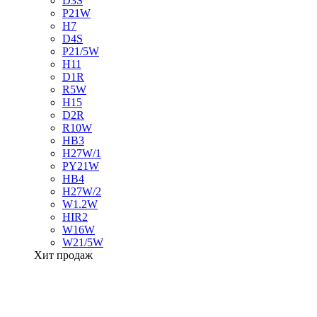
D3S
P21W
H7
D4S
P21/5W
H11
D1R
R5W
H15
D2R
R10W
HB3
H27W/1
PY21W
HB4
H27W/2
W1.2W
HIR2
W16W
W21/5W
Хит продаж