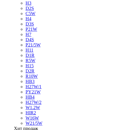
H3
D2S
C5W
H4
D3S
P21W
H7
D4S
P21/5W
H11
D1R
R5W
H15
D2R
R10W
HB3
H27W/1
PY21W
HB4
H27W/2
W1.2W
HIR2
W16W
W21/5W
Хит продаж