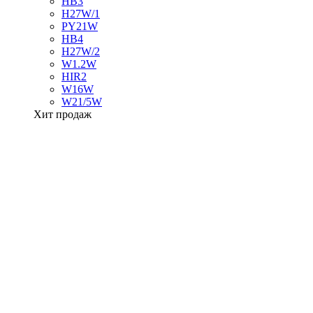
HB3
H27W/1
PY21W
HB4
H27W/2
W1.2W
HIR2
W16W
W21/5W
Хит продаж