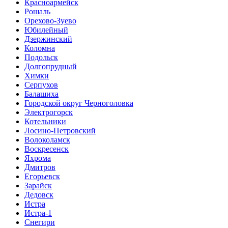
Красноармейск
Рошаль
Орехово-Зуево
Юбилейный
Дзержинский
Коломна
Подольск
Долгопрудный
Химки
Серпухов
Балашиха
Городской округ Черноголовка
Электрогорск
Котельники
Лосино-Петровский
Волоколамск
Воскресенск
Яхрома
Дмитров
Егорьевск
Зарайск
Дедовск
Истра
Истра-1
Снегири