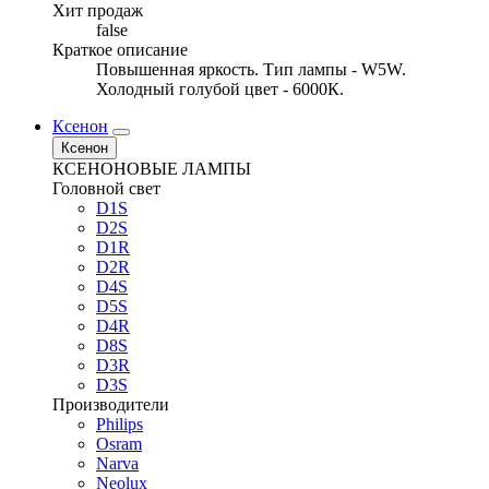
Хит продаж
false
Краткое описание
Повышенная яркость. Тип лампы - W5W.
Холодный голубой цвет - 6000К.
Ксенон
Ксенон
КСЕНОНОВЫЕ ЛАМПЫ
Головной свет
D1S
D2S
D1R
D2R
D4S
D5S
D4R
D8S
D3R
D3S
Производители
Philips
Osram
Narva
Neolux