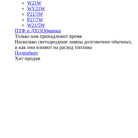
W21W
WY21W
P21/5W
P27/7W
W21/5W
ПТФ и ДXО
Обманки
Только нам принадлежит время
Насколько светодиодные лампы долговечнее обычных,
и как они влияют на расход топлива
Подробнее
Хит продаж