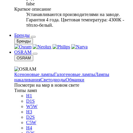
false
Краткое описание
Устанавливаются производителями на заводе.
Гарантия 4 года. Цветовая температура: 4300К -
тёпло-белый.
Бренды
Бренды
OSRAM
OSRAM
Ксеноновые лампы
Галогеновые лампы
Лампы
накаливания
Светодиоды
Обманки
Посмотри на мир в новом свете
Типы ламп
H1
D1S
W5W
H3
D2S
C5W
H4