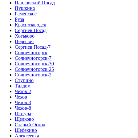
Павловский Посад
Пушкино
Раменское
Руза
Краснозаводск
Сергиев Посад
Хотьково
Пересвет
Сергиев Посад-7
Солнечногорск
Солнечногорск-7
Солнечногорск-30
Солнечногорск-25
Солнечногорск-2
Ступино
Талдом
Чехов-2
Чехов
Чехов-3
Чехов-8
Шатура
Щелково
Старый Оскол
Шебекино
Алексеевка