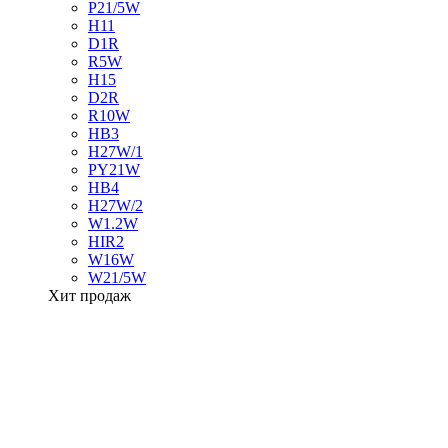
P21/5W
H11
D1R
R5W
H15
D2R
R10W
HB3
H27W/1
PY21W
HB4
H27W/2
W1.2W
HIR2
W16W
W21/5W
Хит продаж