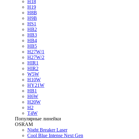
H18
H19
H8B
H9B
HS1
HB2
HB3
HB4
HB5
H27W/1
H27W/2
HIR1
HIR2
W5W
H10W
HY21W
HB1
H6W
H20W
H2
T4W
Популярные линейки
OSRAM
Night Breaker Laser
Cool Blue Intense Next Gen