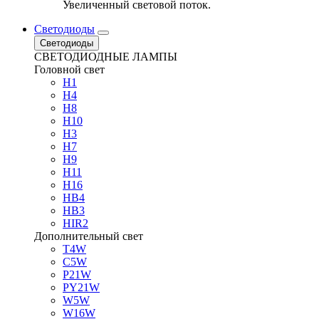
Увеличенный световой поток.
Светодиоды
Светодиоды
СВЕТОДИОДНЫЕ ЛАМПЫ
Головной свет
H1
H4
H8
H10
H3
H7
H9
H11
H16
HB4
HB3
HIR2
Дополнительный свет
T4W
C5W
P21W
PY21W
W5W
W16W