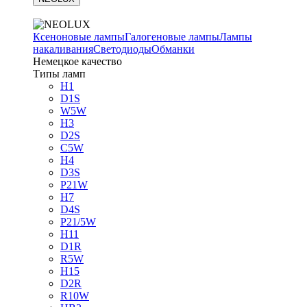
Ксеноновые лампы
Галогеновые лампы
Лампы
накаливания
Светодиоды
Обманки
Немецкое качество
Типы ламп
H1
D1S
W5W
H3
D2S
C5W
H4
D3S
P21W
H7
D4S
P21/5W
H11
D1R
R5W
H15
D2R
R10W