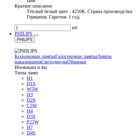
false
Краткое описание
Тёплый белый цвет - 4250К. Страна производства:
Германия. Гарнтия- 1 год.
шт
PHILIPS
PHILIPS
Ксеноновые лампы
Галогеновые лампы
Лампы
накаливания
Светодиоды
Обманки
Иновации и вы
Типы ламп
H1
D1S
W5W
H3
D2S
C5W
H4
D3S
P21W
H7
D4S