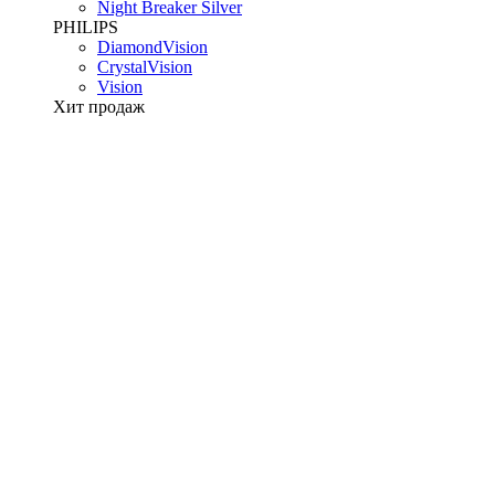
Night Breaker Silver
PHILIPS
DiamondVision
CrystalVision
Vision
Хит продаж