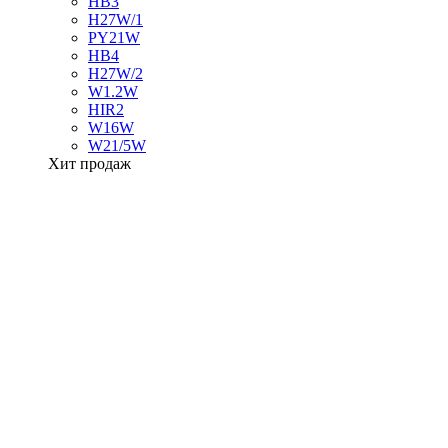
HB3
H27W/1
PY21W
HB4
H27W/2
W1.2W
HIR2
W16W
W21/5W
Хит продаж