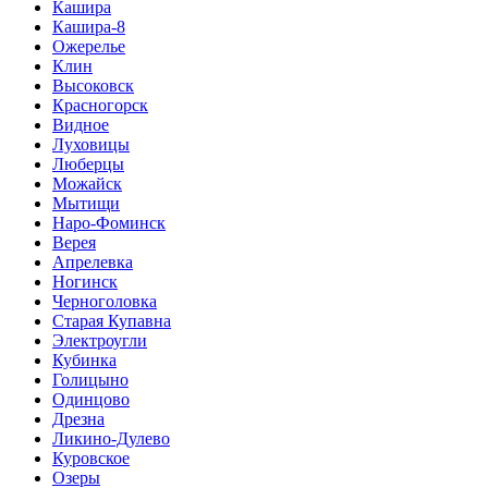
Кашира
Кашира-8
Ожерелье
Клин
Высоковск
Красногорск
Видное
Луховицы
Люберцы
Можайск
Мытищи
Наро-Фоминск
Верея
Апрелевка
Ногинск
Черноголовка
Старая Купавна
Электроугли
Кубинка
Голицыно
Одинцово
Дрезна
Ликино-Дулево
Куровское
Озеры