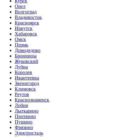
Курск
Орел
Волгоград
Владивосток
Красноярск
Иркутск
Хабаровск
Омск
Пермь
Домодедово
Бронницы
Жуковский
Дубна
Королев
Ивантеевка
Звенигород
Климовск
Реутов
Краснознаменск
Лобня
Лыткарино
Протвино
Пущино
Фрязино
Электросталь