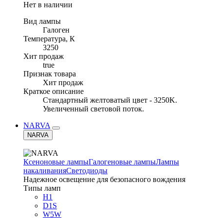
Нет в наличии
Вид лампы
Галоген
Температура, К
3250
Хит продаж
true
Признак товара
Хит продаж
Краткое описание
Стандартный желтоватый цвет - 3250K.
Увеличенный световой поток.
NARVA
NARVA
Ксеноновые лампы
Галогеновые лампы
Лампы
накаливания
Светодиоды
Надежное освещение для безопасного вождения
Типы ламп
H1
D1S
W5W