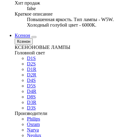
Хит продаж
false
Краткое описание
Повышенная яркость. Тип лампы - W5W.
Холодный голубой цвет - 6000К.
Ксенон
Ксенон
КСЕНОНОВЫЕ ЛАМПЫ
Головной свет
D1S
D2S
D1R
D2R
D4S
D5S
D4R
D8S
D3R
D3S
Производители
Philips
Osram
Narva
Neolux