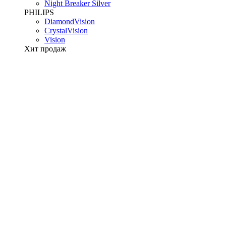
Night Breaker Silver
PHILIPS
DiamondVision
CrystalVision
Vision
Хит продаж