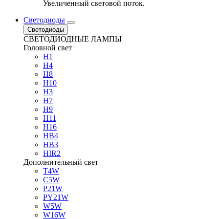
Увеличенный световой поток.
Светодиоды
Светодиоды
СВЕТОДИОДНЫЕ ЛАМПЫ
Головной свет
H1
H4
H8
H10
H3
H7
H9
H11
H16
HB4
HB3
HIR2
Дополнительный свет
T4W
C5W
P21W
PY21W
W5W
W16W