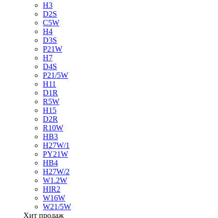
H3
D2S
C5W
H4
D3S
P21W
H7
D4S
P21/5W
H11
D1R
R5W
H15
D2R
R10W
HB3
H27W/1
PY21W
HB4
H27W/2
W1.2W
HIR2
W16W
W21/5W
Хит продаж