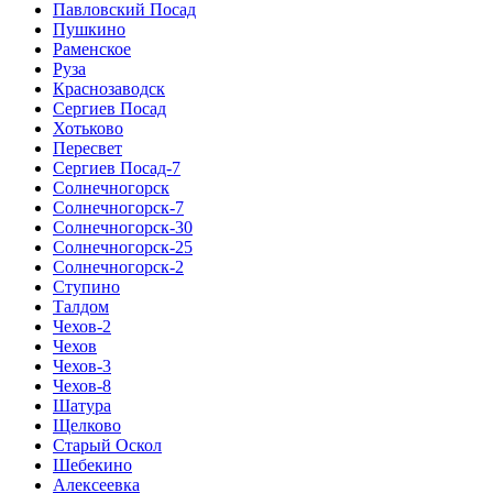
Павловский Посад
Пушкино
Раменское
Руза
Краснозаводск
Сергиев Посад
Хотьково
Пересвет
Сергиев Посад-7
Солнечногорск
Солнечногорск-7
Солнечногорск-30
Солнечногорск-25
Солнечногорск-2
Ступино
Талдом
Чехов-2
Чехов
Чехов-3
Чехов-8
Шатура
Щелково
Старый Оскол
Шебекино
Алексеевка