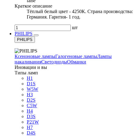
false
Краткое описание
Тёплый белый цвет - 4250К. Страна производства:
Германия. Гарнтия- 1 год.
шт
PHILIPS
PHILIPS
Ксеноновые лампы
Галогеновые лампы
Лампы
накаливания
Светодиоды
Обманки
Иновации и вы
Типы ламп
H1
D1S
W5W
H3
D2S
C5W
H4
D3S
P21W
H7
D4S