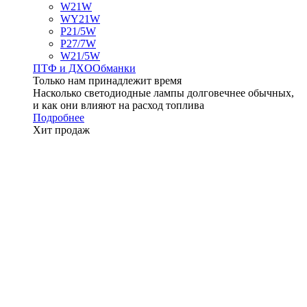
W21W
WY21W
P21/5W
P27/7W
W21/5W
ПТФ и ДXО
Обманки
Только нам принадлежит время
Насколько светодиодные лампы долговечнее обычных,
и как они влияют на расход топлива
Подробнее
Хит продаж