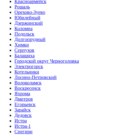
Красноармейск
Рошаль
Орехово-Зуево
Юбилейный
Дзержинский
Коломна
Подольск
Долгопрудный
Химки
Серпухов
Балашиха
Городской округ Черноголовка
Электрогорск
Котельники
Лосино-Петровский
Волоколамск
Воскресенск
Яхрома
Дмитров
Егорьевск
Зарайск
Дедовск
Истра
Истра-1
Снегири