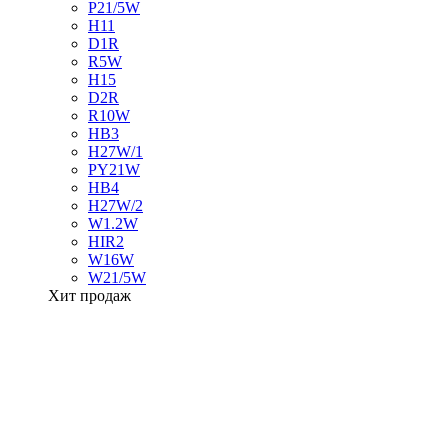
P21/5W
H11
D1R
R5W
H15
D2R
R10W
HB3
H27W/1
PY21W
HB4
H27W/2
W1.2W
HIR2
W16W
W21/5W
Хит продаж