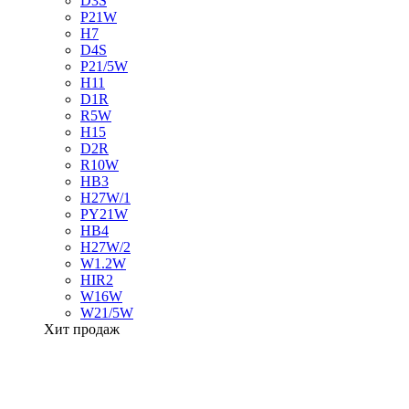
D3S
P21W
H7
D4S
P21/5W
H11
D1R
R5W
H15
D2R
R10W
HB3
H27W/1
PY21W
HB4
H27W/2
W1.2W
HIR2
W16W
W21/5W
Хит продаж