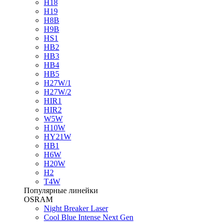
H18
H19
H8B
H9B
HS1
HB2
HB3
HB4
HB5
H27W/1
H27W/2
HIR1
HIR2
W5W
H10W
HY21W
HB1
H6W
H20W
H2
T4W
Популярные линейки
OSRAM
Night Breaker Laser
Cool Blue Intense Next Gen