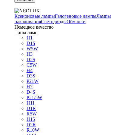
Ксеноновые лампы
Галогеновые лампы
Лампы
накаливания
Светодиоды
Обманки
Немецкое качество
Типы ламп
H1
D1S
W5W
H3
D2S
C5W
H4
D3S
P21W
H7
D4S
P21/5W
H11
D1R
R5W
H15
D2R
R10W