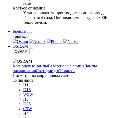
false
Краткое описание
Устанавливаются производителями на заводе.
Гарантия 4 года. Цветовая температура: 4300К -
тёпло-белый.
Бренды
Бренды
OSRAM
OSRAM
Ксеноновые лампы
Галогеновые лампы
Лампы
накаливания
Светодиоды
Обманки
Посмотри на мир в новом свете
Типы ламп
H1
D1S
W5W
H3
D2S
C5W
H4