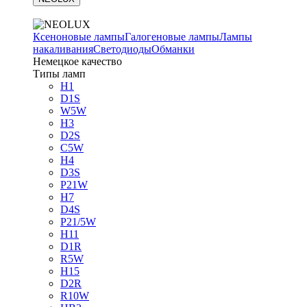
Ксеноновые лампы
Галогеновые лампы
Лампы
накаливания
Светодиоды
Обманки
Немецкое качество
Типы ламп
H1
D1S
W5W
H3
D2S
C5W
H4
D3S
P21W
H7
D4S
P21/5W
H11
D1R
R5W
H15
D2R
R10W