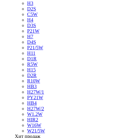
H3
D2S
C5W
H4
D3S
P21W
H7
D4S
P21/5W
H11
D1R
R5W
H15
D2R
R10W
HB3
H27W/1
PY21W
HB4
H27W/2
W1.2W
HIR2
W16W
W21/5W
Хит продаж