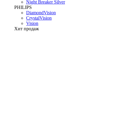
Night Breaker Silver
PHILIPS
DiamondVision
CrystalVision
Vision
Хит продаж