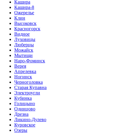
Кашира
Кашира-8
Ожерелье
Клин
Высоковск
Красногорск
Видное
Луховицы
Люберцы
Можайск
Мытищи
Наро-Фоминск
Верея
Апрелевка
Ногинск
Черноголовка
Старая Купавна
Электроугли
Кубинка
Голицыно
Одинцово
Дрезна
Ликино-Дулево
Куровское
Озеры