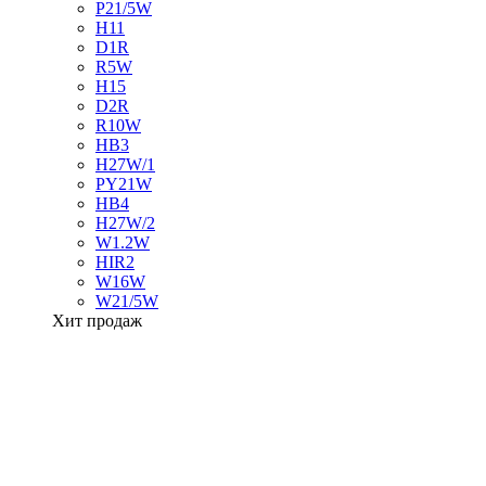
P21/5W
H11
D1R
R5W
H15
D2R
R10W
HB3
H27W/1
PY21W
HB4
H27W/2
W1.2W
HIR2
W16W
W21/5W
Хит продаж