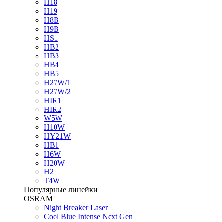
H18
H19
H8B
H9B
HS1
HB2
HB3
HB4
HB5
H27W/1
H27W/2
HIR1
HIR2
W5W
H10W
HY21W
HB1
H6W
H20W
H2
T4W
Популярные линейки
OSRAM
Night Breaker Laser
Cool Blue Intense Next Gen