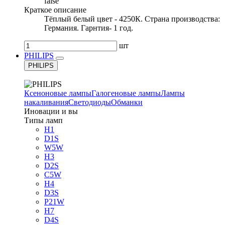
false
Краткое описание
Тёплый белый цвет - 4250К. Страна производства:
Германия. Гарнтия- 1 год.
шт
PHILIPS
PHILIPS
Ксеноновые лампы
Галогеновые лампы
Лампы
накаливания
Светодиоды
Обманки
Иновации и вы
Типы ламп
H1
D1S
W5W
H3
D2S
C5W
H4
D3S
P21W
H7
D4S