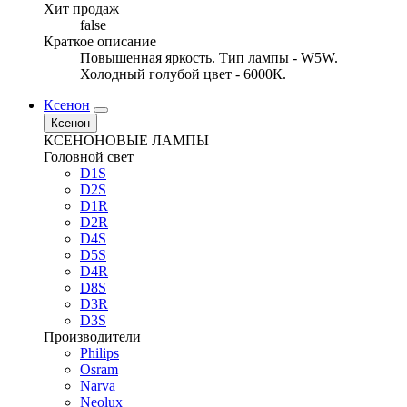
Хит продаж
false
Краткое описание
Повышенная яркость. Тип лампы - W5W.
Холодный голубой цвет - 6000К.
Ксенон
Ксенон
КСЕНОНОВЫЕ ЛАМПЫ
Головной свет
D1S
D2S
D1R
D2R
D4S
D5S
D4R
D8S
D3R
D3S
Производители
Philips
Osram
Narva
Neolux