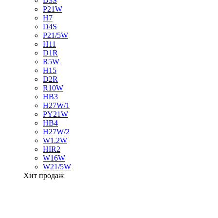
D3S
P21W
H7
D4S
P21/5W
H11
D1R
R5W
H15
D2R
R10W
HB3
H27W/1
PY21W
HB4
H27W/2
W1.2W
HIR2
W16W
W21/5W
Хит продаж