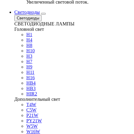
Увеличенный световой поток.
Светодиоды
Светодиоды
СВЕТОДИОДНЫЕ ЛАМПЫ
Головной свет
H1
H4
H8
H10
H3
H7
H9
H11
H16
HB4
HB3
HIR2
Дополнительный свет
T4W
C5W
P21W
PY21W
W5W
W16W