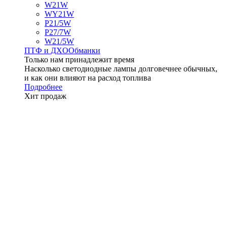
W21W
WY21W
P21/5W
P27/7W
W21/5W
ПТФ и ДXО
Обманки
Только нам принадлежит время
Насколько светодиодные лампы долговечнее обычных,
и как они влияют на расход топлива
Подробнее
Хит продаж