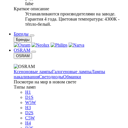
false
Краткое описание
Устанавливаются производителями на заводе.
Гарантия 4 года. Цветовая температура: 4300К -
тёпло-белый.
Бренды
Бренды
OSRAM
OSRAM
Ксеноновые лампы
Галогеновые лампы
Лампы
накаливания
Светодиоды
Обманки
Посмотри на мир в новом свете
Типы ламп
H1
D1S
W5W
H3
D2S
C5W
H4