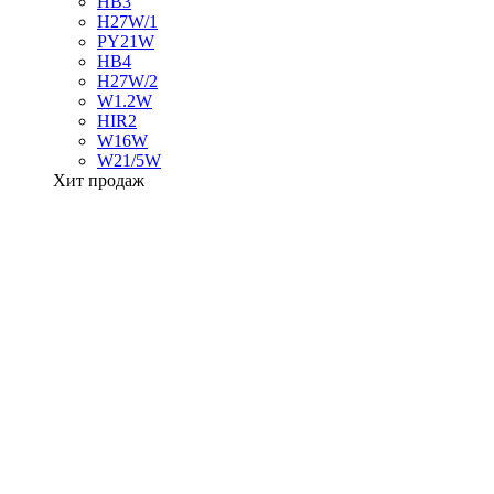
HB3
H27W/1
PY21W
HB4
H27W/2
W1.2W
HIR2
W16W
W21/5W
Хит продаж