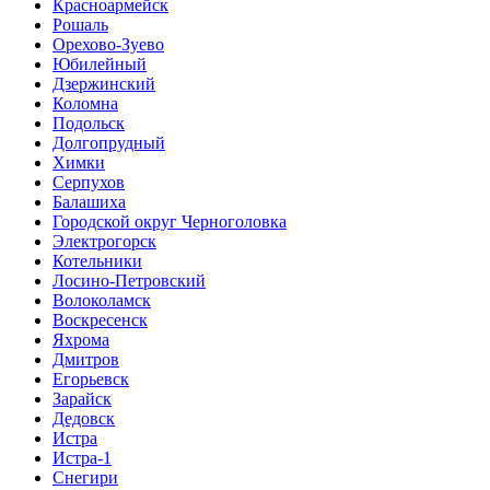
Красноармейск
Рошаль
Орехово-Зуево
Юбилейный
Дзержинский
Коломна
Подольск
Долгопрудный
Химки
Серпухов
Балашиха
Городской округ Черноголовка
Электрогорск
Котельники
Лосино-Петровский
Волоколамск
Воскресенск
Яхрома
Дмитров
Егорьевск
Зарайск
Дедовск
Истра
Истра-1
Снегири