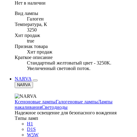
Нет в наличии
Вид лампы
Галоген
Температура, К
3250
Хит продаж
true
Признак товара
Хит продаж
Краткое описание
Стандартный желтоватый цвет - 3250K.
Увеличенный световой поток.
NARVA
NARVA
Ксеноновые лампы
Галогеновые лампы
Лампы
накаливания
Светодиоды
Надежное освещение для безопасного вождения
Типы ламп
H1
D1S
W5W