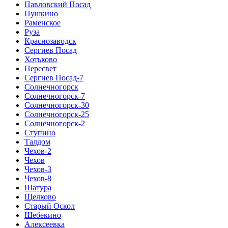
Павловский Посад
Пушкино
Раменское
Руза
Краснозаводск
Сергиев Посад
Хотьково
Пересвет
Сергиев Посад-7
Солнечногорск
Солнечногорск-7
Солнечногорск-30
Солнечногорск-25
Солнечногорск-2
Ступино
Талдом
Чехов-2
Чехов
Чехов-3
Чехов-8
Шатура
Щелково
Старый Оскол
Шебекино
Алексеевка