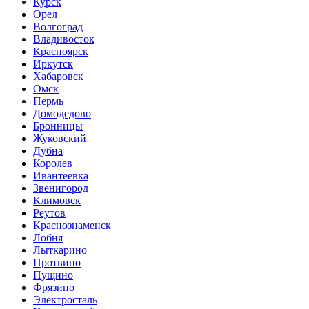
Курск
Орел
Волгоград
Владивосток
Красноярск
Иркутск
Хабаровск
Омск
Пермь
Домодедово
Бронницы
Жуковский
Дубна
Королев
Ивантеевка
Звенигород
Климовск
Реутов
Краснознаменск
Лобня
Лыткарино
Протвино
Пущино
Фрязино
Электросталь