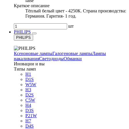
false
Краткое описание
Тёплый белый цвет - 4250К. Страна производства:
Германия. Гарнтия- 1 год.
шт
PHILIPS
PHILIPS
Ксеноновые лампы
Галогеновые лампы
Лампы
накаливания
Светодиоды
Обманки
Иновации и вы
Типы ламп
H1
D1S
W5W
H3
D2S
C5W
H4
D3S
P21W
H7
D4S