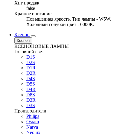
Хит продаж
false
Краткое описание
Повышенная яркость. Тип лампы - W5W.
Холодный голубой цвет - 6000К.
Ксенон
Ксенон
КСЕНОНОВЫЕ ЛАМПЫ
Головной свет
D1S
D2S
D1R
D2R
D4S
D5S
D4R
D8S
D3R
D3S
Производители
Philips
Osram
Narva
Neolux