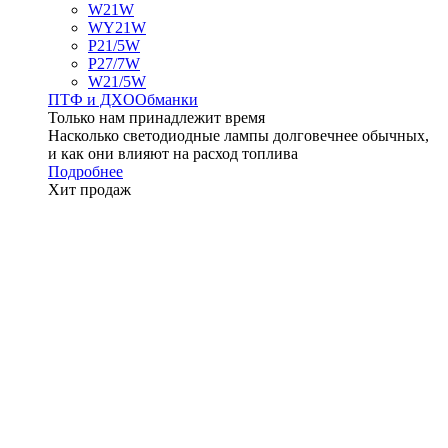
W21W
WY21W
P21/5W
P27/7W
W21/5W
ПТФ и ДXО
Обманки
Только нам принадлежит время
Насколько светодиодные лампы долговечнее обычных,
и как они влияют на расход топлива
Подробнее
Хит продаж