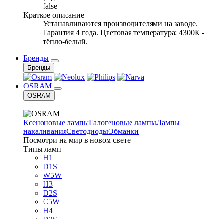
false
Краткое описание
Устанавливаются производителями на заводе.
Гарантия 4 года. Цветовая температура: 4300К -
тёпло-белый.
Бренды
Бренды
OSRAM
OSRAM
Ксеноновые лампы
Галогеновые лампы
Лампы
накаливания
Светодиоды
Обманки
Посмотри на мир в новом свете
Типы ламп
H1
D1S
W5W
H3
D2S
C5W
H4