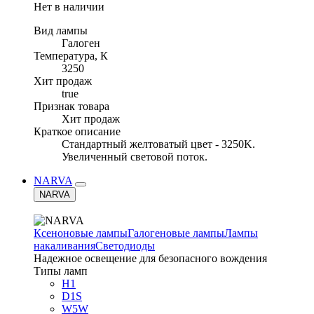
Нет в наличии
Вид лампы
Галоген
Температура, К
3250
Хит продаж
true
Признак товара
Хит продаж
Краткое описание
Стандартный желтоватый цвет - 3250K.
Увеличенный световой поток.
NARVA
NARVA
Ксеноновые лампы
Галогеновые лампы
Лампы
накаливания
Светодиоды
Надежное освещение для безопасного вождения
Типы ламп
H1
D1S
W5W