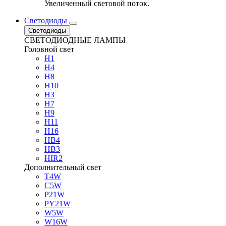
Увеличенный световой поток.
Светодиоды
Светодиоды
СВЕТОДИОДНЫЕ ЛАМПЫ
Головной свет
H1
H4
H8
H10
H3
H7
H9
H11
H16
HB4
HB3
HIR2
Дополнительный свет
T4W
C5W
P21W
PY21W
W5W
W16W