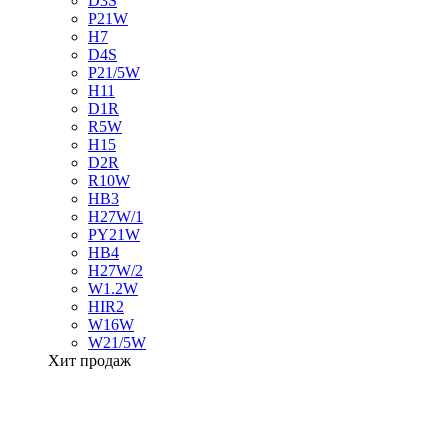
D3S
P21W
H7
D4S
P21/5W
H11
D1R
R5W
H15
D2R
R10W
HB3
H27W/1
PY21W
HB4
H27W/2
W1.2W
HIR2
W16W
W21/5W
Хит продаж