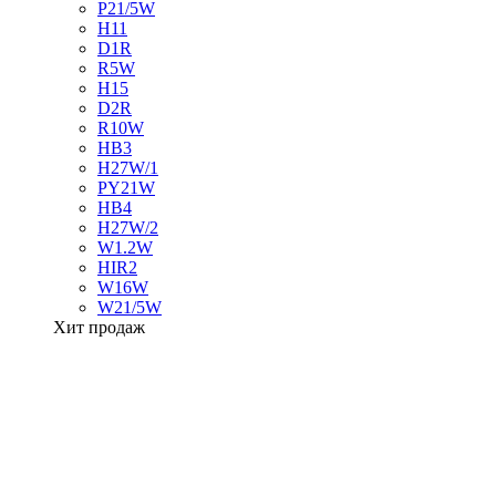
P21/5W
H11
D1R
R5W
H15
D2R
R10W
HB3
H27W/1
PY21W
HB4
H27W/2
W1.2W
HIR2
W16W
W21/5W
Хит продаж