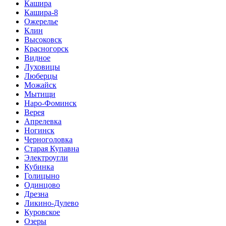
Кашира
Кашира-8
Ожерелье
Клин
Высоковск
Красногорск
Видное
Луховицы
Люберцы
Можайск
Мытищи
Наро-Фоминск
Верея
Апрелевка
Ногинск
Черноголовка
Старая Купавна
Электроугли
Кубинка
Голицыно
Одинцово
Дрезна
Ликино-Дулево
Куровское
Озеры