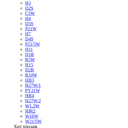
H3
D2S
C5W
H4
D3S
P21W
H7
D4S
P21/5W
H11
D1R
R5W
H15
D2R
R10W
HB3
H27W/1
PY21W
HB4
H27W/2
W1.2W
HIR2
W16W
W21/5W
Хит продаж