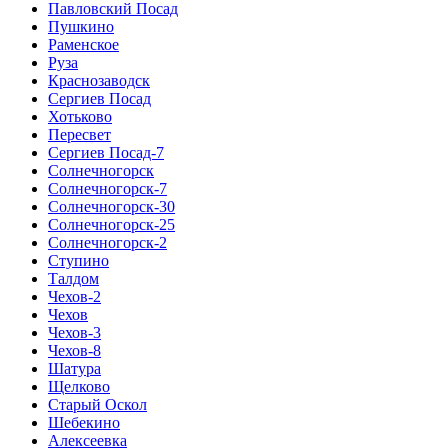
Павловский Посад
Пушкино
Раменское
Руза
Краснозаводск
Сергиев Посад
Хотьково
Пересвет
Сергиев Посад-7
Солнечногорск
Солнечногорск-7
Солнечногорск-30
Солнечногорск-25
Солнечногорск-2
Ступино
Талдом
Чехов-2
Чехов
Чехов-3
Чехов-8
Шатура
Щелково
Старый Оскол
Шебекино
Алексеевка