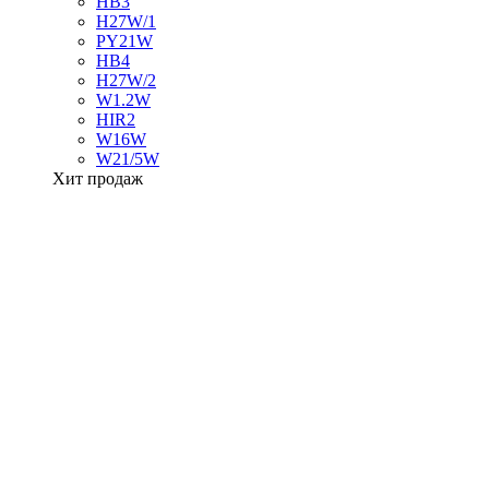
HB3
H27W/1
PY21W
HB4
H27W/2
W1.2W
HIR2
W16W
W21/5W
Хит продаж