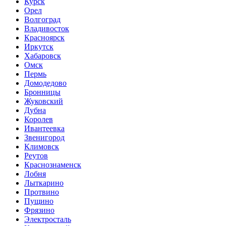
Курск
Орел
Волгоград
Владивосток
Красноярск
Иркутск
Хабаровск
Омск
Пермь
Домодедово
Бронницы
Жуковский
Дубна
Королев
Ивантеевка
Звенигород
Климовск
Реутов
Краснознаменск
Лобня
Лыткарино
Протвино
Пущино
Фрязино
Электросталь