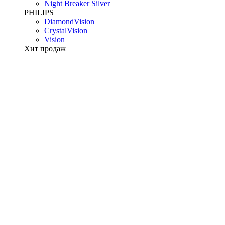
Night Breaker Silver
PHILIPS
DiamondVision
CrystalVision
Vision
Хит продаж