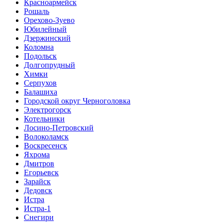
Красноармейск
Рошаль
Орехово-Зуево
Юбилейный
Дзержинский
Коломна
Подольск
Долгопрудный
Химки
Серпухов
Балашиха
Городской округ Черноголовка
Электрогорск
Котельники
Лосино-Петровский
Волоколамск
Воскресенск
Яхрома
Дмитров
Егорьевск
Зарайск
Дедовск
Истра
Истра-1
Снегири