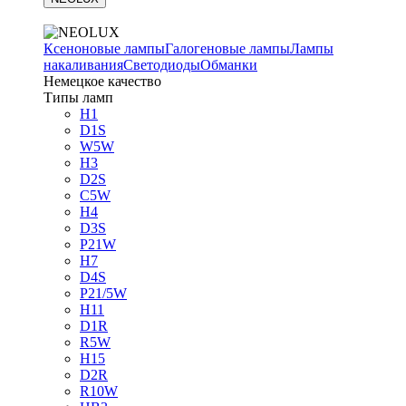
Ксеноновые лампы
Галогеновые лампы
Лампы
накаливания
Светодиоды
Обманки
Немецкое качество
Типы ламп
H1
D1S
W5W
H3
D2S
C5W
H4
D3S
P21W
H7
D4S
P21/5W
H11
D1R
R5W
H15
D2R
R10W