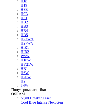
H18
H19
H8B
H9B
HS1
HB2
HB3
HB4
HB5
H27W/1
H27W/2
HIR1
HIR2
W5W
H10W
HY21W
HB1
H6W
H20W
H2
T4W
Популярные линейки
OSRAM
Night Breaker Laser
Cool Blue Intense Next Gen