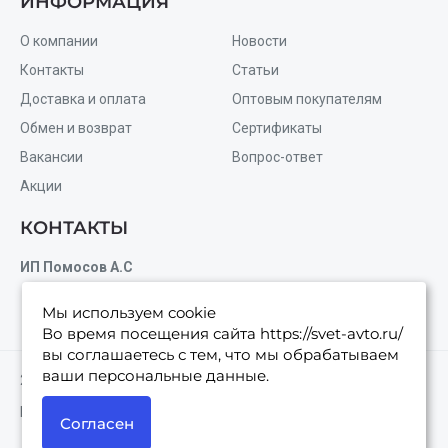
ИНФОРМАЦИЯ
О компании
Новости
Контакты
Статьи
Доставка и оплата
Оптовым покупателям
Обмен и возврат
Сертификаты
Вакансии
Вопрос-ответ
Акции
КОНТАКТЫ
ИП Помосов А.С
Мы используем cookie
Электронная почта:
Во время посещения сайта https://svet-avto.ru/
zakaz@svet-avto.ru
вы соглашаетесь с тем, что мы обрабатываем
ваши
персональные данные.
2021 © Svet-avto. Все права защищены.
Политика конфиденциальности
Согласен