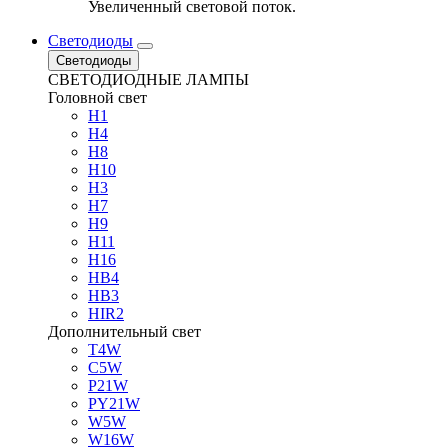
Увеличенный световой поток.
Светодиоды
Светодиоды
СВЕТОДИОДНЫЕ ЛАМПЫ
Головной свет
H1
H4
H8
H10
H3
H7
H9
H11
H16
HB4
HB3
HIR2
Дополнительный свет
T4W
C5W
P21W
PY21W
W5W
W16W