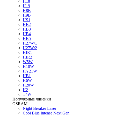
H18
H19
H8B
H9B
HS1
HB2
HB3
HB4
HB5
H27W/1
H27W/2
HIR1
HIR2
W5W
H10W
HY21W
HB1
H6W
H20W
H2
T4W
Популярные линейки
OSRAM
Night Breaker Laser
Cool Blue Intense Next Gen