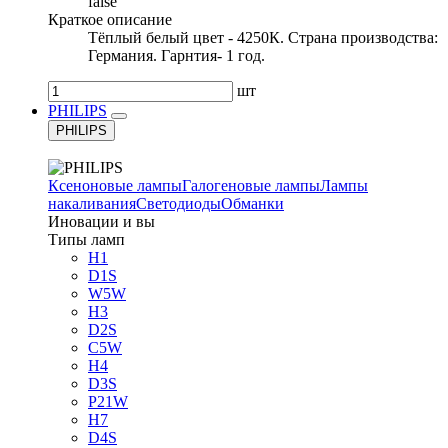
false
Краткое описание
Тёплый белый цвет - 4250К. Страна производства:
Германия. Гарнтия- 1 год.
шт
PHILIPS
PHILIPS
Ксеноновые лампы
Галогеновые лампы
Лампы
накаливания
Светодиоды
Обманки
Иновации и вы
Типы ламп
H1
D1S
W5W
H3
D2S
C5W
H4
D3S
P21W
H7
D4S