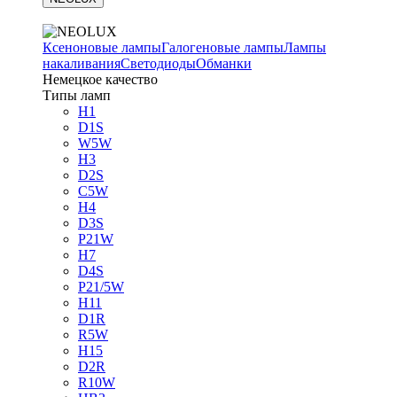
Ксеноновые лампы
Галогеновые лампы
Лампы
накаливания
Светодиоды
Обманки
Немецкое качество
Типы ламп
H1
D1S
W5W
H3
D2S
C5W
H4
D3S
P21W
H7
D4S
P21/5W
H11
D1R
R5W
H15
D2R
R10W