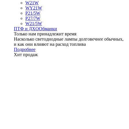
W21W
WY21W
P21/5W
P27/7W
W21/5W
ПТФ и ДXО
Обманки
Только нам принадлежит время
Насколько светодиодные лампы долговечнее обычных,
и как они влияют на расход топлива
Подробнее
Хит продаж