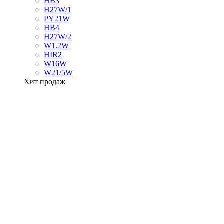
HB3
H27W/1
PY21W
HB4
H27W/2
W1.2W
HIR2
W16W
W21/5W
Хит продаж