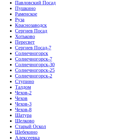
Павловский Посад
Пушкино
Раменское
Руза
Краснозаводск
Сергиев Посад
Хотьково
Пересвет
Сергиев Посад-7
Солнечногорск
Солнечногорск-7
Солнечногорск-30
Солнечногорск-25
Солнечногорск-2
Ступино
Талдом
Чехов-2
Чехов
Чехов-3
Чехов-8
Шатура
Щелково
Старый Оскол
Шебекино
Алексеевка