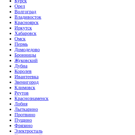
Курск
Орел
Волгоград
Владивосток
Красноярск
Иркутск
Хабаровск
Омск
Пермь
Домодедово
Бронницы
Жуковский
Дубна
Королев
Ивантеевка
Звенигород
Климовск
Реутов
Краснознаменск
Лобня
Лыткарино
Протвино
Пущино
Фрязино
Электросталь