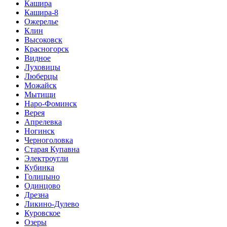
Кашира
Кашира-8
Ожерелье
Клин
Высоковск
Красногорск
Видное
Луховицы
Люберцы
Можайск
Мытищи
Наро-Фоминск
Верея
Апрелевка
Ногинск
Черноголовка
Старая Купавна
Электроугли
Кубинка
Голицыно
Одинцово
Дрезна
Ликино-Дулево
Куровское
Озеры