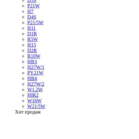
D3S
P21W
H7
D4S
P21/5W
H11
D1R
R5W
H15
D2R
R10W
HB3
H27W/1
PY21W
HB4
H27W/2
W1.2W
HIR2
W16W
W21/5W
Хит продаж