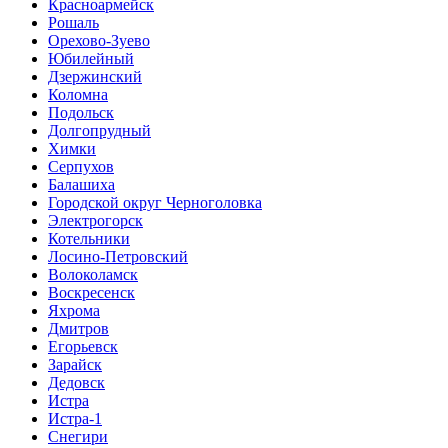
Красноармейск
Рошаль
Орехово-Зуево
Юбилейный
Дзержинский
Коломна
Подольск
Долгопрудный
Химки
Серпухов
Балашиха
Городской округ Черноголовка
Электрогорск
Котельники
Лосино-Петровский
Волоколамск
Воскресенск
Яхрома
Дмитров
Егорьевск
Зарайск
Дедовск
Истра
Истра-1
Снегири