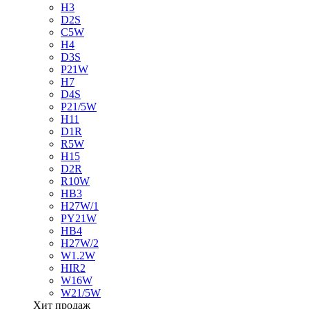
H3
D2S
C5W
H4
D3S
P21W
H7
D4S
P21/5W
H11
D1R
R5W
H15
D2R
R10W
HB3
H27W/1
PY21W
HB4
H27W/2
W1.2W
HIR2
W16W
W21/5W
Хит продаж