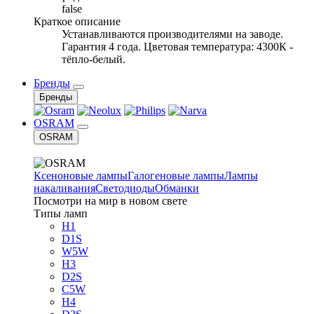
false
Краткое описание
Устанавливаются производителями на заводе.
Гарантия 4 года. Цветовая температура: 4300К -
тёпло-белый.
Бренды
Бренды
OSRAM
OSRAM
Ксеноновые лампы
Галогеновые лампы
Лампы
накаливания
Светодиоды
Обманки
Посмотри на мир в новом свете
Типы ламп
H1
D1S
W5W
H3
D2S
C5W
H4