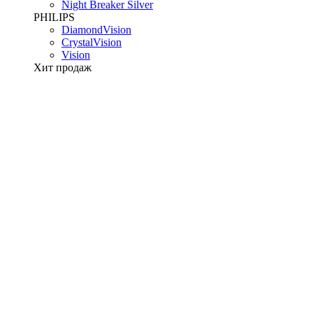
Night Breaker Silver
PHILIPS
DiamondVision
CrystalVision
Vision
Хит продаж