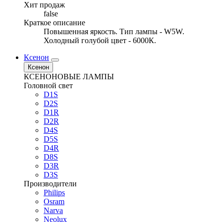
Хит продаж
false
Краткое описание
Повышенная яркость. Тип лампы - W5W.
Холодный голубой цвет - 6000К.
Ксенон
Ксенон
КСЕНОНОВЫЕ ЛАМПЫ
Головной свет
D1S
D2S
D1R
D2R
D4S
D5S
D4R
D8S
D3R
D3S
Производители
Philips
Osram
Narva
Neolux