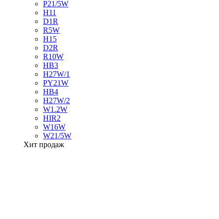
P21/5W
H11
D1R
R5W
H15
D2R
R10W
HB3
H27W/1
PY21W
HB4
H27W/2
W1.2W
HIR2
W16W
W21/5W
Хит продаж