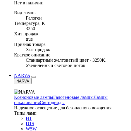
Нет в наличии
Вид лампы
Галоген
Температура, К
3250
Хит продаж
true
Признак товара
Хит продаж
Краткое описание
Стандартный желтоватый цвет - 3250K.
Увеличенный световой поток.
NARVA
NARVA
Ксеноновые лампы
Галогеновые лампы
Лампы
накаливания
Светодиоды
Надежное освещение для безопасного вождения
Типы ламп
H1
D1S
W5W